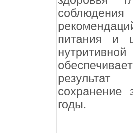
соблюден
рекомендаци
питания и ц
нутритивн
обеспечива
результа
сохранение 
годы.