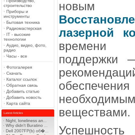
·
Производство,
новым 
строительство
·
Приборы и
Восстановл
инструменты
·
Бытовая техника
·
Радиомастерская
лазерной к
·
IT - высокие
технологии
времени 
·
Аудио, видео, фото,
радио
поддержки 
·
Часы - все
·
Фотогалерея
рекоменда
·
Скачать
·
Каталог ссылок
обеспеч
·
Обратная связь
·
Добавить статью
необходимы
·
Добавить новость
·
Карта сайта
веществами.
Latest Articles
·
Night, loneliness an...
·
Why didn't Buratino ...
Успешность
·
Dell 2007FP(b) об�...