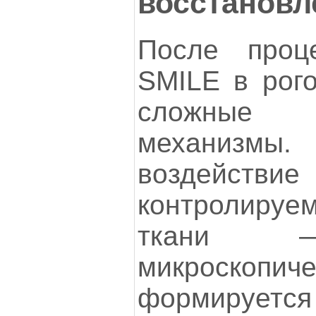
восстановл
После проц
SMILE в рого
сложные 
механизм
воздейст
контролируе
ткани —
микроскоп
формируется