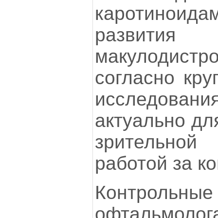
каротиноида
развития
макулодис
согласно кру
исследовани
актуально дл
зрительно
работой за к
Контроль
офтальмоло