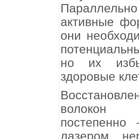
Параллель
активные фо
они необход
потенциальн
но их избы
здоровые кле
Восстанов
волокон
постепенно
лазером не