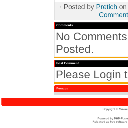
·
Posted by
Pretich
on
Comment
Comments
No Comments
Posted.
Post Comment
Please Login 
Реклама
Copyright © Михаи
Powered by PHP-Fusion
Released as free software