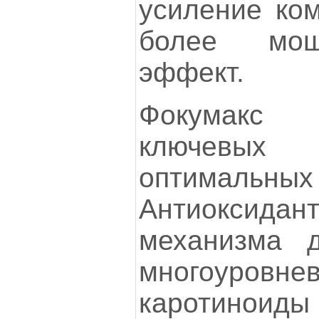
усиление ком
более мощ
эффект.
Фокумакс 
ключевых 
оптимальн
Антиоксид
механизма д
многоуров
каротиноид