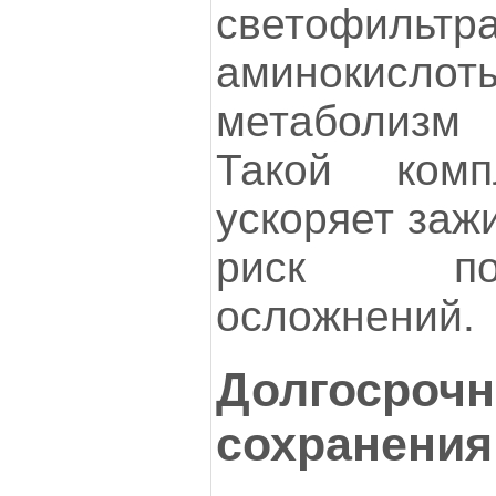
светофильтр
аминокисло
метаболизм 
Такой комп
ускоряет заж
риск посл
осложнений.
Долгосрочн
сохранения