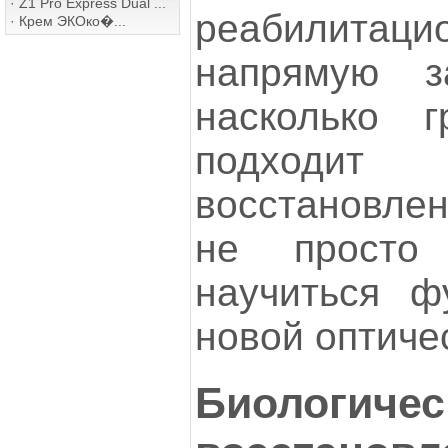
·
Z1 Pro Express Dual ...
реабилитац
·
Крем ЭКОко�...
напрямую з
насколько г
подходит
восстановле
не просто
научиться ф
новой оптиче
Биологичес