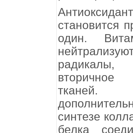
Антиоксид
становится п
один. Ви
нейтрализ
радикалы,
вторичное
тканей.
дополнител
синтезе колл
белка соеди