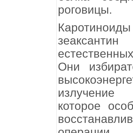
роговицы.
Каротино
зеаксантин
естественны
Они избират
высокоэнерге
излучение 
которое осо
восстанавл
операци