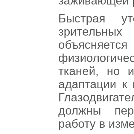
заживающей 
Быстрая ут
зрительн
объясняет
физиологич
тканей, но 
адаптации к 
Глазодвиг
должны пер
работу в изм