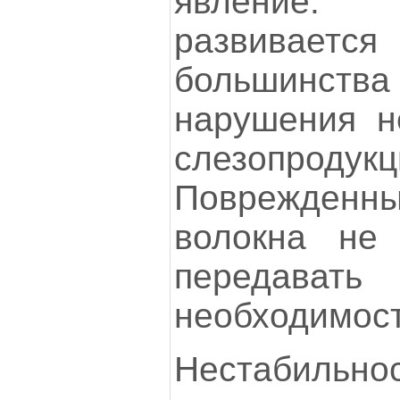
явление. 
развивается
большинства
нарушения н
слезопродукц
Поврежде
волокна не 
передава
необходимост
Нестабильно