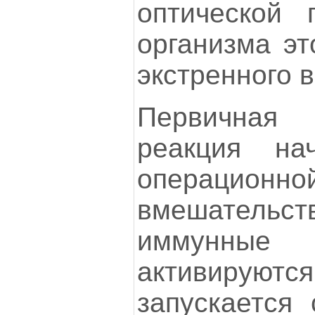
оптической 
организма эт
экстренного 
Первичная 
реакция на
операцио
вмешательс
иммунн
активируютс
запускается 