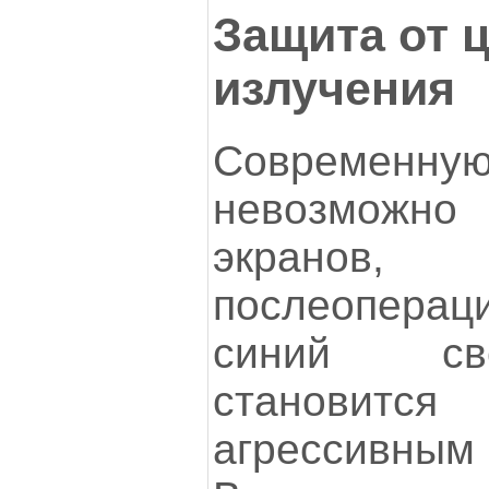
Защита от 
излучения
Совреме
невозможно 
экран
послеопера
синий св
становит
агрессивн