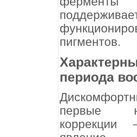
ферменты 
поддержив
функциониро
пигментов.
Характерн
периода во
Дискомфорт
первые н
коррекции 