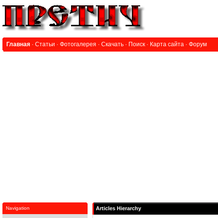
Главная
·
Статьи
·
Фотогалерея
·
Скачать
·
Поиск
·
Карта сайта
·
Форум
Navigation
Articles Hierarchy