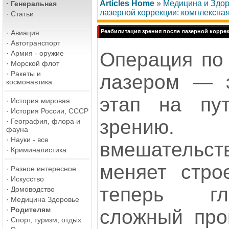
Articles Home
»
Медицина и Здо
·
Генеральная
лазерной коррекции: комплексна
·
Статьи
Реабилитация зрения после лазерной корре
·
Авиация
·
Автотранспорт
Операция по 
·
Армия - оружие
·
Морской флот
·
Ракеты и
лазером — 
космонавтика
этап на пу
·
История мировая
·
История России, СССР
зрению. Х
·
География, флора и
фауна
·
Науки - все
вмешательс
·
Криминалистика
меняет стро
·
Разное интересное
·
Искусство
теперь гл
·
Домоводство
·
Медицина Здоровье
·
Родителям
сложный про
·
Спорт, туризм, отдых