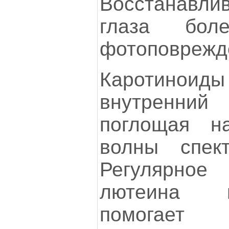
Восстанавл
глаза бол
фотоповрежд
Каротиноид
внутренни
поглощая н
волны спек
Регулярно
лютеина и
помогает 