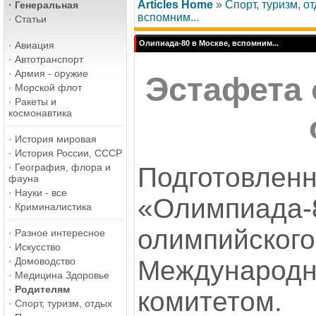
Articles Home
»
Спорт, туризм, о
·
Генеральная
вспомним...
·
Статьи
Олипиада-80 в Москве, вспомним...
·
Авиация
·
Автотранспорт
·
Армия - оружие
Эстафета
·
Морской флот
·
Ракеты и
космонавтика
·
История мировая
·
История России, СССР
·
География, флора и
Подготовлен
фауна
·
Науки - все
«Олимпиад
·
Криминалистика
олимпийског
·
Разное интересное
·
Искусство
Международ
·
Домоводство
·
Медицина Здоровье
·
Родителям
комитетом
·
Спорт, туризм, отдых