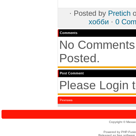
·
Posted by
Pretich
o
хобби
·
0 Com
Comments
No Comments
Posted.
Post Comment
Please Login 
Реклама
Copyright © Михаи
Powered by PHP-Fusion
Released as free software