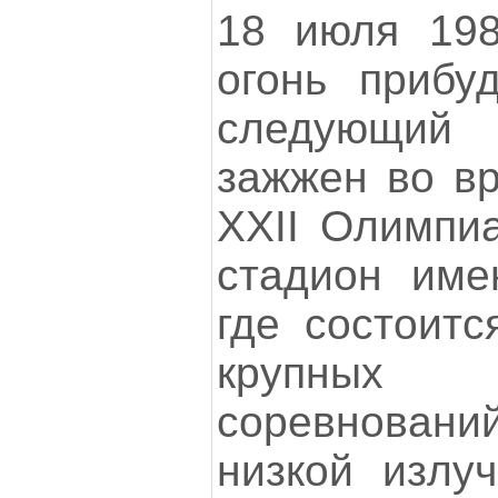
18 июля 198
огонь прибу
следующий
зажжен во вр
XXII Олимпи
стадион име
где состоитс
крупных м
соревновани
низкой излуч