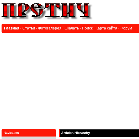
Главная
·
Статьи
·
Фотогалерея
·
Скачать
·
Поиск
·
Карта сайта
·
Форум
Navigation
Articles Hierarchy