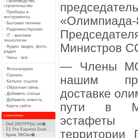
·
Производство,
председате
строительство
·
Приборы и
«Олимпиада-
инструменты
·
Бытовая техника
·
Радиомастерская
Председа
·
IT - высокие
технологии
Министров СС
·
Аудио, видео, фото,
радио
·
Часы - все
— Члены МО
·
Фотогалерея
·
Скачать
нашим пр
·
Каталог ссылок
·
Обратная связь
доставке оли
·
Добавить статью
·
Добавить новость
пути в Мо
·
Карта сайта
Latest Articles
эстафеты
·
Dell 2007FP(b) об�...
·
Z1 Pro Express Dual ...
территории Г
·
Крем ЭКОко�...