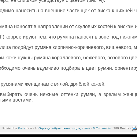
ерх, не слишком усердствуя с цветом (рис. А).
одимо наносить на внешние части щек от виска к нижней ч
румяна наносят в направлении от скуловых костей к вискам
 Г) корректируют тем, что румяна наносят в зоне под нижни
лица подойдут румяна кирпично-коричневого, вишневого, м
м кожи нужны румяна кораллового, бежевого, розового цве
бходимо очень вдумчиво подбирать цвет румян, ориентир
я румянами женщинам с вялой, дряблой кожей.
выбирать очень нежные оттенки румян, а зрелым женщ
ными цветами.
·
Posted by
Pretich
on ·
In
Одежда, обувь, ткани, мода, стиль
·
0 Comments
· 280 Reads ·