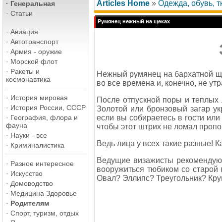
Articles Home
»
Одежда, обувь, т
·
Генеральная
·
Статьи
Румянец нежный на щеках
·
Авиация
·
Автотранспорт
·
Армия - оружие
·
Морской флот
·
Ракеты и
Нежный румянец на бархатной ще
космонавтика
во все времена и, конечно, не ут
·
История мировая
После отпускной поры и теплых
·
История России, СССР
Золотой или бронзовый загар ук
если вы собираетесь в гости или
·
География, флора и
фауна
чтобы этот штрих не ломал пропо
·
Науки - все
Ведь лица у всех такие разные! К
·
Криминалистика
Ведущие визажисты рекомендуют
·
Разное интересное
вооружиться тюбиком со старой 
·
Искусство
Овал? Эллипс? Треугольник? Кру
·
Домоводство
·
Медицина Здоровье
·
Родителям
·
Спорт, туризм, отдых