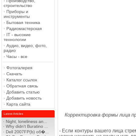
·
Производство,
строительство
·
Приборы и
инструменты
·
Бытовая техника
·
Радиомастерская
·
IT - высокие
технологии
·
Аудио, видео, фото,
радио
·
Часы - все
·
Фотогалерея
·
Скачать
·
Каталог ссылок
·
Обратная связь
·
Добавить статью
·
Добавить новость
·
Карта сайта
Latest Articles
Корректировка формы лица при 
·
Night, loneliness an...
·
Why didn't Buratino ...
- Если контуры вашего лица стре
·
Dell 2007FP(b) об�...