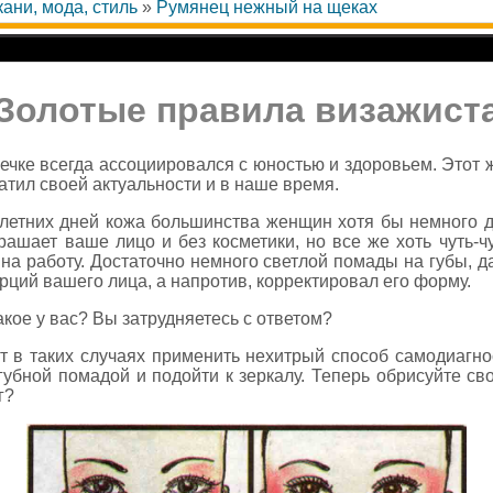
кани, мода, стиль
»
Румянец нежный на щеках
Золотые правила визажист
чке всегда ассоциировался с юностью и здоровьем. Этот 
ратил своей актуальности и в наше время.
 летних дней кожа большинства женщин хотя бы немного д
рашает ваше лицо и без косметики, но все же хоть чуть-ч
 на работу. Достаточно немного светлой помады на губы, д
рций вашего лица, а напротив, корректировал его форму.
акое у вас? Вы затрудняетесь с ответом?
 в таких случаях применить нехитрый способ самодиагнос
губной помадой и подойти к зеркалу. Теперь обрисуйте св
г?