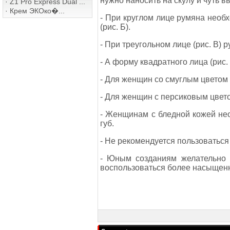
нужно наносить на скулу и чуть вв
·
Z1 Pro Express Dual ...
·
Крем ЭКОко�...
- При круглом лице румяна необх
(рис. Б).
- При треугольном лице (рис. В) 
- А форму квадратного лица (рис.
- Для женщин со смуглым цветом 
- Для женщин с персиковым цвето
- Женщинам с бледной кожей нео
губ.
- Не рекомендуется пользоватьс
- Юным созданиям желательно 
воспользоваться более насыщен