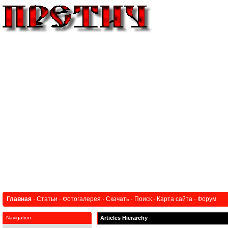
Главная
·
Статьи
·
Фотогалерея
·
Скачать
·
Поиск
·
Карта сайта
·
Форум
Navigation
Articles Hierarchy