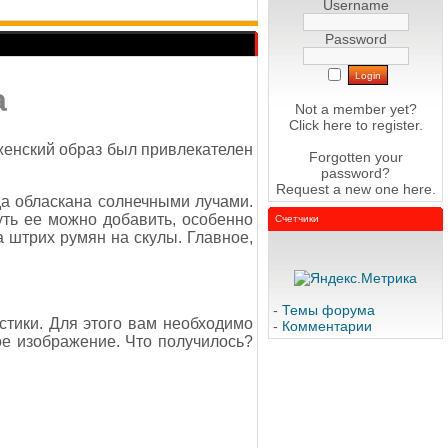
Username
Password
а
Not a member yet?
Click here
to register.
женский образ был привлекателен
Forgotten your
password?
Request a new one
here
.
а обласкана солнечными лучами.
уть ее можно добавить, особенно
Счетчики
а штрих румян на скулы. Главное,
-
Темы форума
тики. Для этого вам необходимо
-
Комментарии
ое изображение. Что получилось?