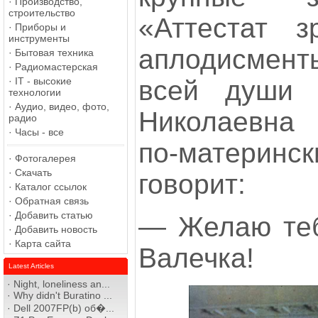
·
Производство,
строительство
«Аттестат з
·
Приборы и
инструменты
аплодисмент
·
Бытовая техника
·
Радиомастерская
всей души 
·
IT - высокие
технологии
·
Аудио, видео, фото,
Николаевна 
радио
·
Часы - все
по-материнс
·
Фотогалерея
·
Скачать
говорит:
·
Каталог ссылок
·
Обратная связь
·
Добавить статью
— Желаю теб
·
Добавить новость
·
Карта сайта
Валечка!
Latest Articles
·
Night, loneliness an...
·
Why didn't Buratino ...
·
Dell 2007FP(b) об�...