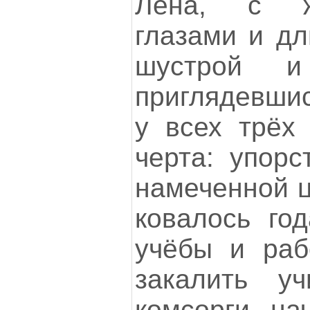
Лена, с ж
глазами и д
шустрой и
приглядевшис
у всех трёх
черта: упорс
намеченной ц
ковалось го
учёбы и раб
закалить уч
комсорги, на