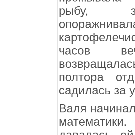
рыбу, з
опоражнивал
картофелеч
часов ве
возвращала
полтора от
садилась за у
Валя начинал
математик
давалась ей