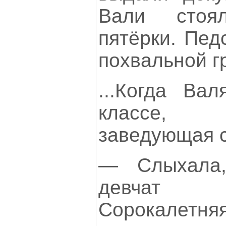
Вали стоя
пятёрки. Пед
похвальной г
...Когда Ва
классе,
заведующая с
— Слыхала,
девчат 
Сорокале