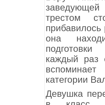
заведующей 
трестом с
прибавилось 
она наход
подготовк
каждый раз 
вспоминает
категории Ва
Девушка пере
в класс с