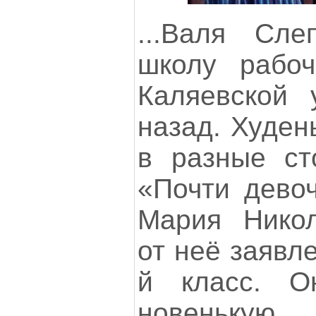
...Валя Сл
школу рабо
Каляевской 
назад. Худен
в разные ст
«Почти дево
Мария Никол
от неё заявл
й класс. О
новенькую