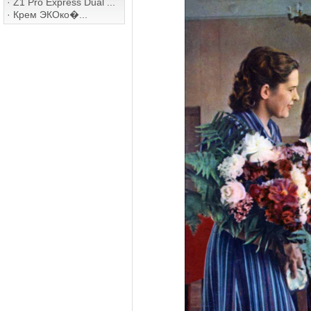
·
Z1 Pro Express Dual ...
·
Крем ЭКОко�...