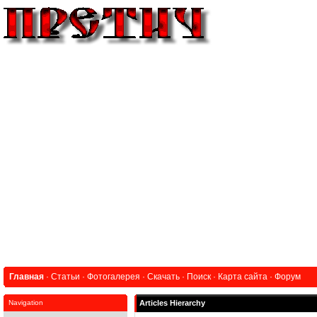
Главная
·
Статьи
·
Фотогалерея
·
Скачать
·
Поиск
·
Карта сайта
·
Форум
Navigation
Articles Hierarchy