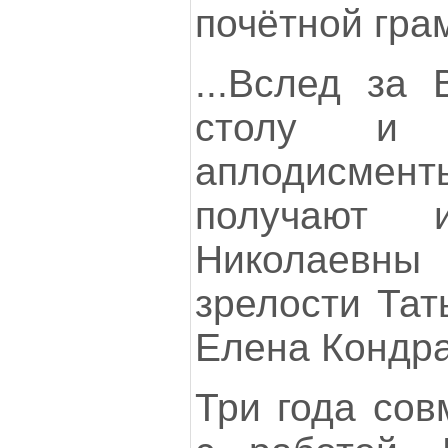
почётной гра
...Вслед за 
столу и 
аплодисме
получают 
Николаев
зрелости Тат
Елена Кондра
Три года сов