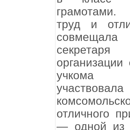
грамотами.
труд и отл
совмещал
секретаря
организации 
учкома 
участвова
комсомоль
отличного пр
— одной из 