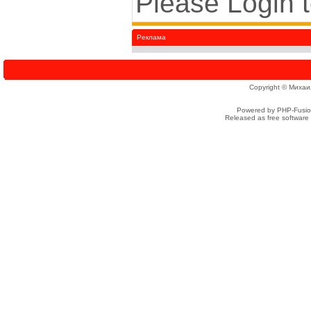
Please Login 
Реклама
Copyright © Михаи
Powered by PHP-Fusion
Released as free software