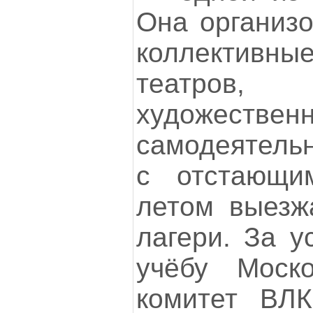
Она организо
коллектив
театров
художествен
самодеятельн
с отстающи
летом выезж
лагери. За у
учёбу Моско
комитет ВЛ