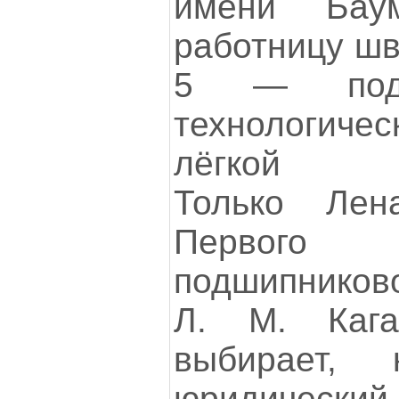
имени Бау
работницу ш
5 — подр
технологич
лёгкой пр
Только Ле
Первого Го
подшипников
Л. М. Каг
выбирает,
юридический