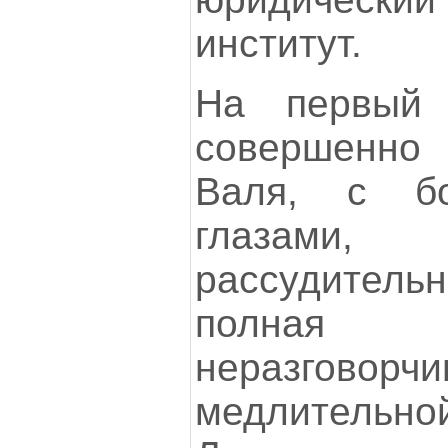
институт.
На первый 
совершенно 
Валя, с б
глазам
рассудитель
полна
неразго
медлительн