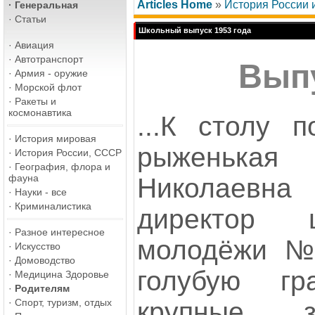
Articles Home
»
История России
·
Генеральная
·
Статьи
Школьный выпуск 1953 года
·
Авиация
·
Автотранспорт
Вып
·
Армия - оружие
·
Морской флот
·
Ракеты и
космонавтика
...К столу п
·
История мировая
рыженькая 
·
История России, СССР
·
География, флора и
фауна
Николаевн
·
Науки - все
·
Криминалистика
директор 
·
Разное интересное
молодёжи №
·
Искусство
·
Домоводство
голубую гр
·
Медицина Здоровье
·
Родителям
крупные з
·
Спорт, туризм, отдых