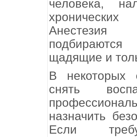
человека, на
хронически
Анестезия
подбирают
щадящие и толь
В некоторых 
снять воспа
профессион
назначить без
Если требу