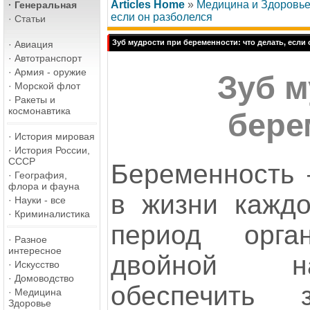
Articles Home
»
Медицина и Здоровь
·
Генеральная
если он разболелся
·
Статьи
Зуб мудрости при беременности: что делать, если
·
Авиация
·
Автотранспорт
·
Армия - оружие
Зуб м
·
Морской флот
·
Ракеты и
космонавтика
бере
·
История мировая
·
История России,
СССР
Беременность
·
География,
флора и фауна
в жизни кажд
·
Науки - все
·
Криминалистика
период орга
·
Разное
интересное
двойной на
·
Искусство
·
Домоводство
обеспечить 
·
Медицина
Здоровье