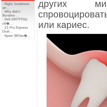
других ми
·
Night, loneliness
an...
спровоцироват
·
Why didn't
Buratino ...
·
Dell 2007FP(b)
или кариес.
об�...
·
Z1 Pro Express
Dual ...
·
Крем ЭКОко�...