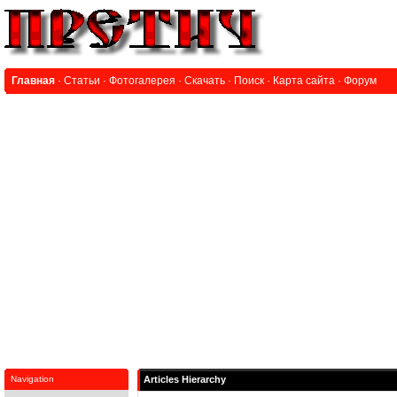
Главная
·
Статьи
·
Фотогалерея
·
Скачать
·
Поиск
·
Карта сайта
·
Форум
Navigation
Articles Hierarchy