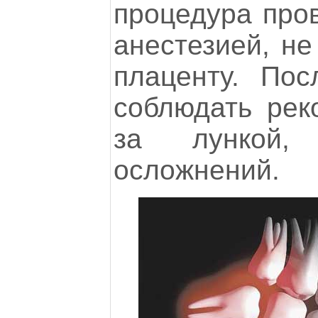
процедура про
анестезией, н
плаценту. По
соблюдать рек
за лункой,
осложнений.