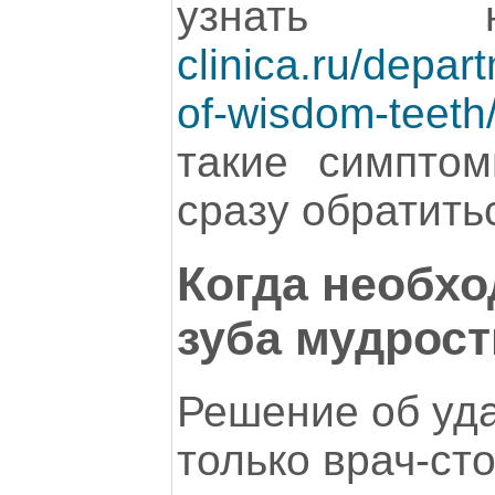
узнат
clinica.ru/depar
of-wisdom-teeth
такие симпто
сразу обратитьс
Когда необх
зуба мудрост
Решение об уд
только врач-ст