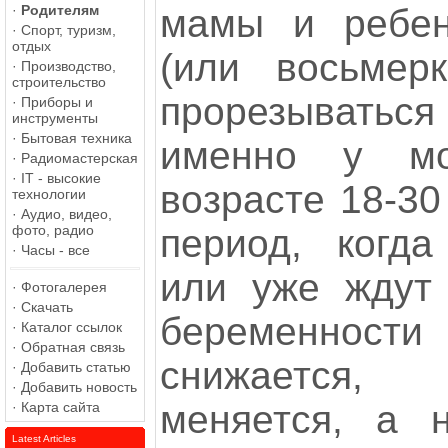
мамы и ребен
·
Родителям
·
Спорт, туризм,
отдых
(или восьмер
·
Производство,
строительство
прорезыватьс
·
Приборы и
инструменты
·
Бытовая техника
именно у м
·
Радиомастерская
·
IT - высокие
возрасте 18-30
технологии
·
Аудио, видео,
период, когд
фото, радио
·
Часы - все
или уже ждут
·
Фотогалерея
·
Скачать
беременно
·
Каталог ссылок
·
Обратная связь
снижается,
·
Добавить статью
·
Добавить новость
меняется, а 
·
Карта сайта
Latest Articles