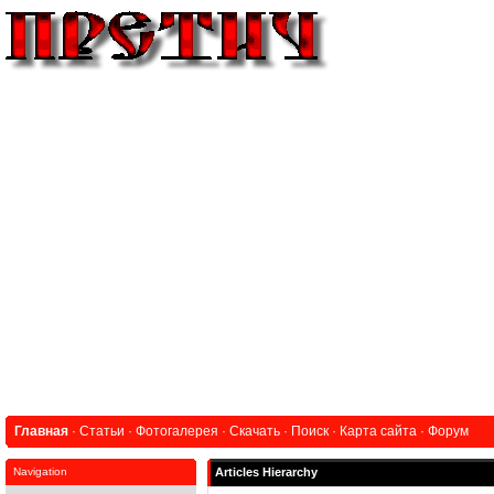
Главная
·
Статьи
·
Фотогалерея
·
Скачать
·
Поиск
·
Карта сайта
·
Форум
Navigation
Articles Hierarchy