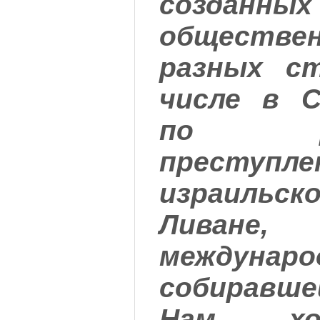
созданны
обществ
разных с
числе в С
по рас
преступле
израильск
Ливане
междунаро
собиравше
Нам хо