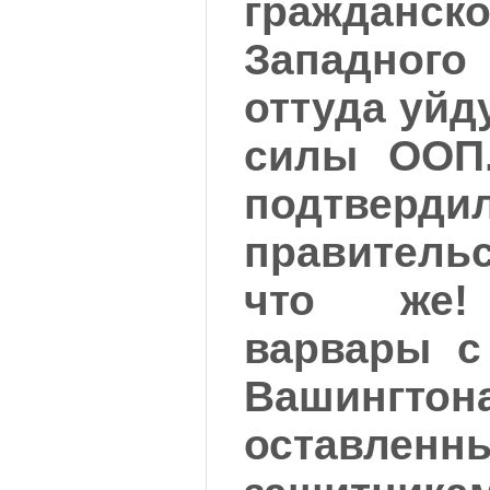
гражданск
Западного
оттуда уйд
силы ООП.
подтверди
правитель
что же! 
варвары с
Вашингтон
остав