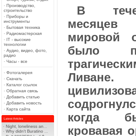
·
Производство,
В тече
строительство
·
Приборы и
месяце
инструменты
·
Бытовая техника
мировой о
·
Радиомастерская
·
IT - высокие
технологии
было п
·
Аудио, видео, фото,
радио
трагическ
·
Часы - все
·
Фотогалерея
Ливан
·
Скачать
·
Каталог ссылок
цивилиз
·
Обратная связь
·
Добавить статью
содрогну
·
Добавить новость
·
Карта сайта
когда б
Latest Articles
·
Night, loneliness an...
кровавая о
·
Why didn't Buratino ...