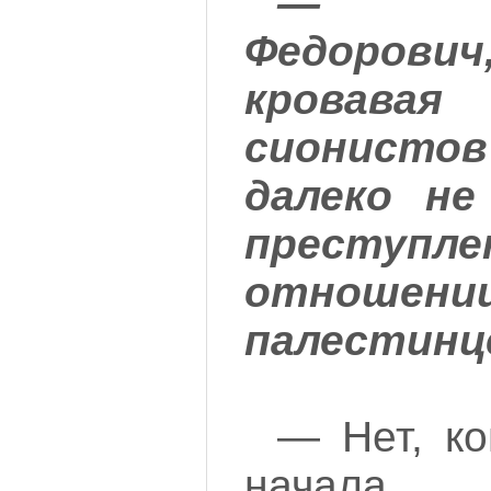
— Ко
Федоров
крова
сионисто
далеко н
преступле
отношени
палестинц
— Нет, ко
начала 