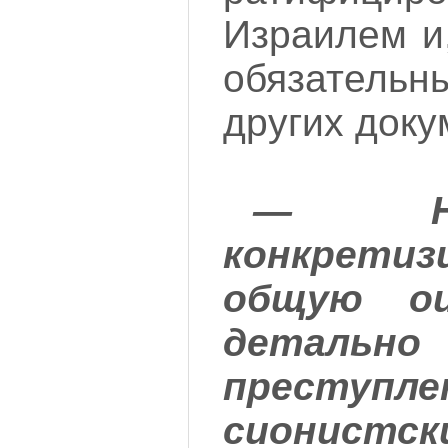
Израилем и
обязательн
других доку
— Не
конкрети
общую оц
детал
преступле
сионистск