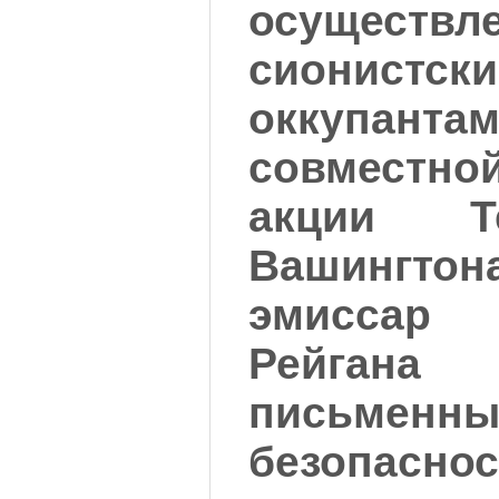
осуществл
сионистск
оккупантам
совместн
акции Т
Вашингтон
эмиссар
Рейгана
письменн
безопас