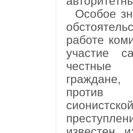
авторитетн
Особое зн
обстояте
работе ком
участие са
честные 
граждане
против
сионистс
преступле
известен 