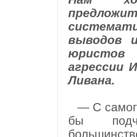
предложи
системати
выводов 
юристов
агрессии 
Ливана.
— С самог
бы подче
большин