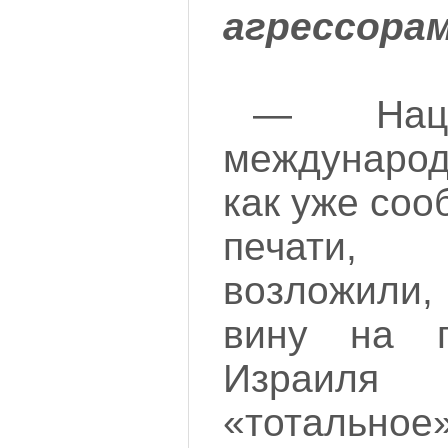
агрессора
— Наци
междунаро
как уже со
печати,
возложили
вину на п
Израиля 
«тотальное