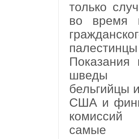
только слу
во время 
гражданск
палестинц
Показания 
шведы 
бельгийцы и
США и финн
комиссий
самые а