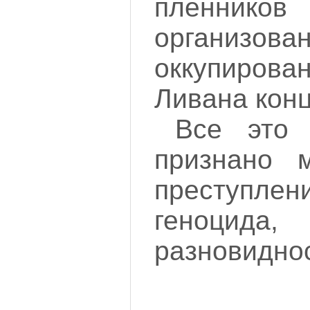
пленников
организ
оккупиро
Ливана конц
Все это
признано 
преступлен
геноцида
разновидно