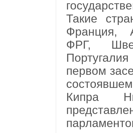
государст
Такие стра
Франция, А
ФРГ, Шве
Португали
первом зас
состоявше
Кипра Ни
представл
парламен