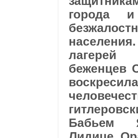
защитник
города и
безжалостн
населени
лагерей 
беженцев 
воскреси
человече
гитлеровс
Бабьем Я
Лидице, Ор