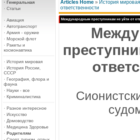
Articles Home
»
История мирова
·
Генеральная
ответственности
·
Статьи
Международным преступникам не уйти от от
·
Авиация
·
Автотранспорт
Между
·
Армия - оружие
·
Морской флот
преступни
·
Ракеты и
космонавтика
ответ
·
История мировая
·
История России,
СССР
·
География, флора и
фауна
·
Науки - все
Сионистск
·
Криминалистика
судо
·
Разное интересное
·
Искусство
·
Домоводство
·
Медицина Здоровье
·
Родителям
·
Спорт, туризм, отдых