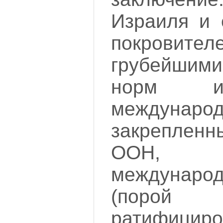
Израиля и 
покровит
грубейшим
норм и
междунар
закрепле
ООН, 
международ
(пор
ратифициро