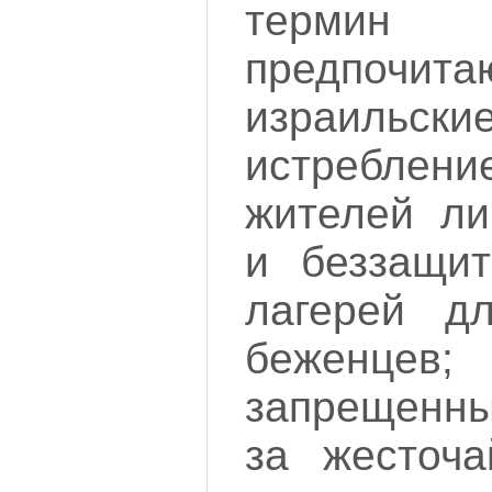
термин 
предпочита
израильс
истребл
жителей ли
и беззащит
лагерей дл
беженцев;
запрещенны
за жесточа