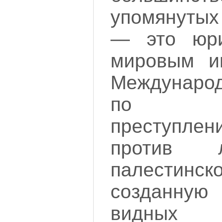
упомянутых
— это юри
мировым и
Междунаро
по рас
преступл
против л
палестинс
созданную
видных