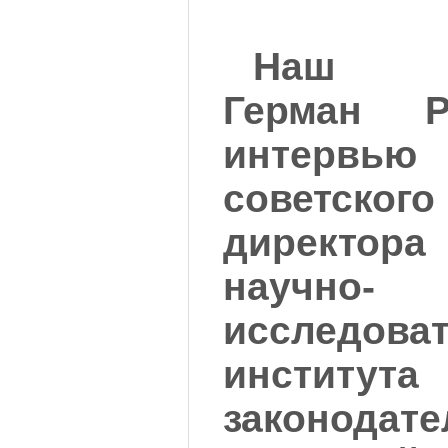
Наш ко
Герман Р
интервь
советск
директор
научно-
исследоват
институт
законодат