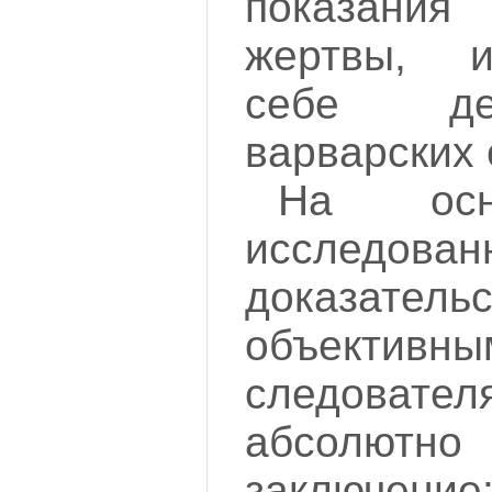
показани
жертвы, 
себе де
варварских 
На осн
исследован
доказател
объективны
следоват
абсолютн
заключен