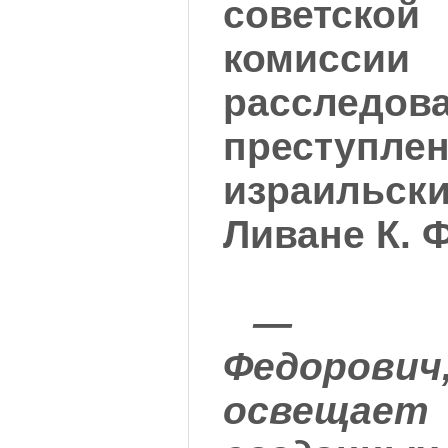
советской
коми
расследов
преступле
израильски
Ливане К. Ф
— Ко
Федорович
освещает