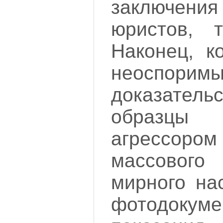
заключения
юристов, 
Наконец, к
неоспоримы
доказател
образцы 
агрессо
массовог
мирного на
фотодокуме