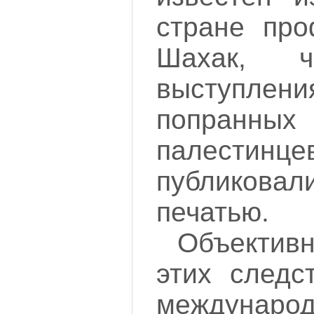
стране про
Шахак, ч
выступле
попра
палести
публикова
печатью.
Объектив
этих следс
междунаро