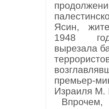
продолже
палестинск
Ясин, жит
1948 год
вырезала б
террористов
возглавляв
премьер-ми
Израиля М. 
Впрочем