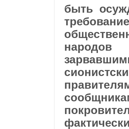
быть осуж
требова
обществе
наро
зарвавшим
сионистск
правителям
сообщ
покровите
фактически