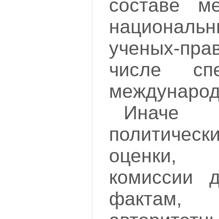
составе м
национал
ученых-пра
числе сп
международ
Иначе
политичес
оценки, 
комиссии 
факта