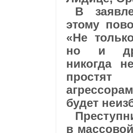
В заявл
этому пово
«Не только
но и др
никогда н
простят
агрессора
будет неиз
Преступн
в массовой