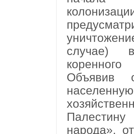
колониза
предусматр
уничтожени
случае) 
коренног
Объявив о
населенную
хозяйстве
Палестин
народа», о