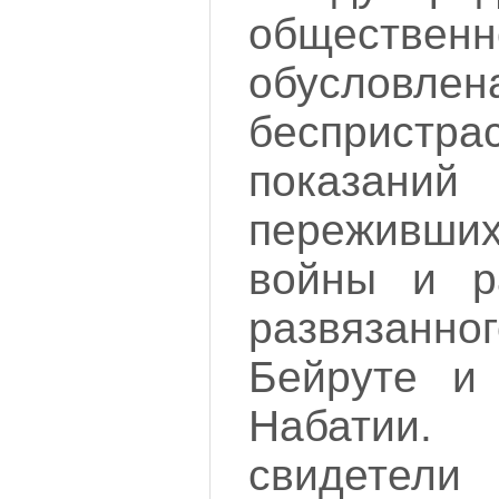
общественн
обусловлен
беспристра
показани
переживш
войны и ра
развязанно
Бейруте и
Набатии.
свидетел