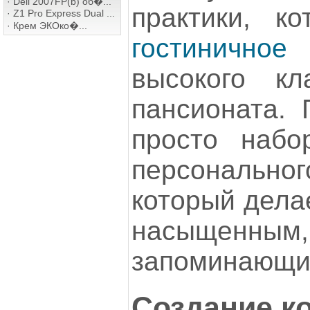
·
Dell 2007FP(b) об�...
практики, ко
·
Z1 Pro Express Dual ...
·
Крем ЭКОко�...
гостиничн
высокого кл
пансионата. 
просто набо
персональн
который дела
насыщенны
запоминающи
Создание к