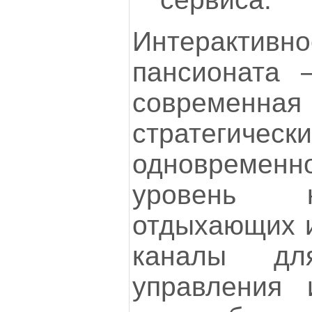
Интеракт
пансионата 
современн
стратегическ
одновреме
уровень 
отдыхающих и
каналы дл
управления 