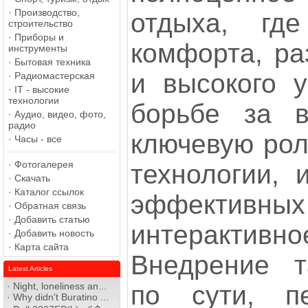
·
Производство,
отдыха, гд
строительство
·
Приборы и
комфорта, ра
инструменты
·
Бытовая техника
и высокого у
·
Радиомастерская
·
IT - высокие
технологии
борьбе за в
·
Аудио, видео, фото,
радио
ключевую рол
·
Часы - все
·
Фотогалерея
технологии, 
·
Скачать
·
Каталог ссылок
эффектив
·
Обратная связь
·
Добавить статью
интерактивн
·
Добавить новость
·
Карта сайта
Внедрение т
Latest Articles
по сути, п
·
Night, loneliness an...
·
Why didn't Buratino ...