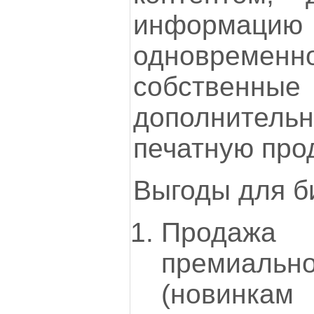
информацию
одновремен
собственн
дополнител
печатную про
Выгоды для б
Продаж
премиаль
(новинк