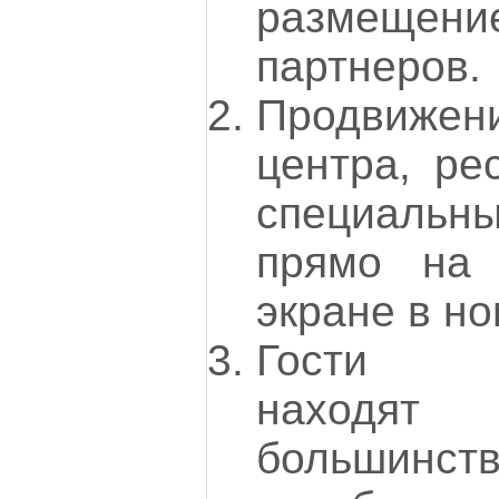
размеще
партнеров.
Продвиже
центра, ре
специаль
прямо на
экране в но
Гости с
находя
большинст