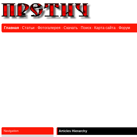
Главная
·
Статьи
·
Фотогалерея
·
Скачать
·
Поиск
·
Карта сайта
·
Форум
Navigation
Articles Hierarchy