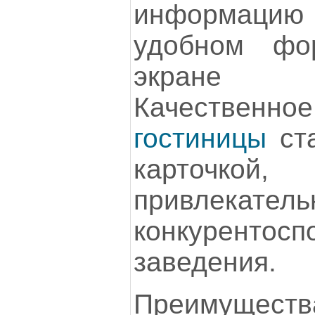
информаци
удобном фо
экране 
Качестве
гостиницы
ста
карточк
привлека
конкурентосп
заведения.
Преимуществ