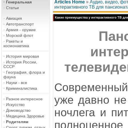
Articles Home
»
Аудио, видео, фот
·
Генеральная
интерактивного ТВ для пансионат
·
Статьи
Какие преимущества у интерактивного ТВ дл
·
Авиация
·
Автотранспорт
·
Армия - оружие
Пан
·
Морской флот
·
Ракеты и
космонавтика
инте
·
История мировая
·
История России,
телевиде
СССР
·
География, флора и
фауна
·
Науки - все
Современный
·
Криминалистика
уже давно не
·
Разное интересное
·
Искусство
ночлега и пи
·
Домоводство
·
Медицина Здоровье
полноценное 
·
Родителям
·
Спорт, туризм, отдых