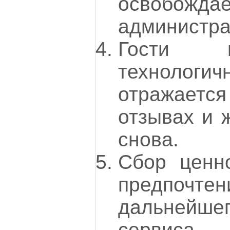
освобо
администра
Гости в
технологич
отражается
отзывах и 
снова.
Сбор ценн
предпочте
дальнейш
сервиса.