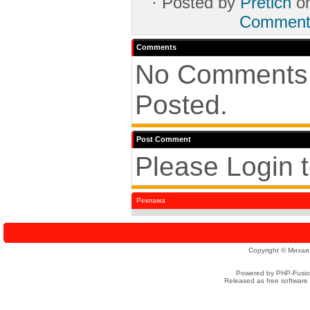
·
Posted by
Pretich
o
Comment
Comments
No Comments
Posted.
Post Comment
Please Login 
Реклама
Copyright © Михаи
Powered by PHP-Fusion
Released as free software