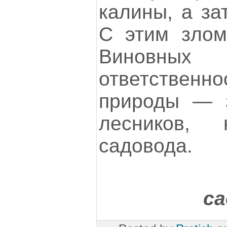
калины, а за
С этим злом
Виновных 
ответстве
природы — з
лесников,
садовода.
с