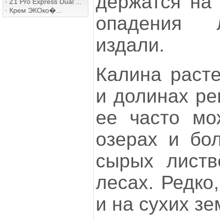
держатся на 
·
Z1 Pro Express Dual ...
·
Крем ЭКОко�...
опадения 
издали.
Калина расте
и долинах ре
ее часто мо
озерах и бол
сырых листв
лесах. Редко
и на сухих зе