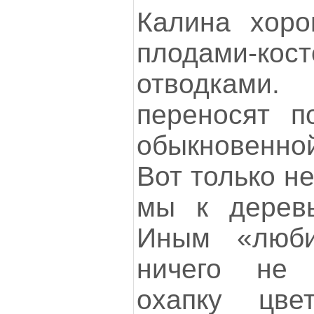
Калина хоро
плодами-
отводкам
переносят п
обыкновенно
Вот только н
мы к деревь
Иным «люби
ничего не 
охапку цве