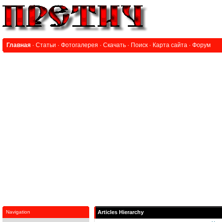
Главная
·
Статьи
·
Фотогалерея
·
Скачать
·
Поиск
·
Карта сайта
·
Форум
Navigation
Articles Hierarchy