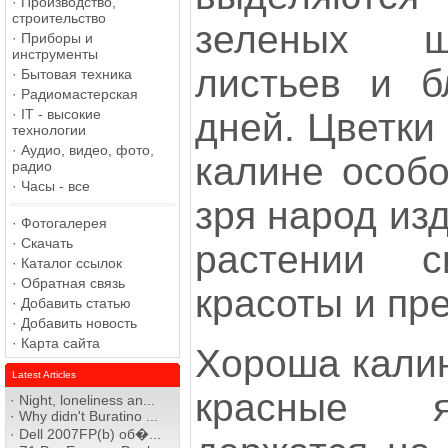
·
Производство,
строительство
зеленых ш
·
Приборы и
инструменты
листьев и б
·
Бытовая техника
·
Радиомастерская
дней. Цветки
·
IT - высокие
технологии
·
Аудио, видео, фото,
калине особо
радио
·
Часы - все
зря народ из
·
Фотогалерея
·
Скачать
растении с
·
Каталог ссылок
·
Обратная связь
красоты и пр
·
Добавить статью
·
Добавить новость
·
Карта сайта
Хороша калин
Latest Articles
красные я
·
Night, loneliness an...
·
Why didn't Buratino ...
·
Dell 2007FP(b) об�...