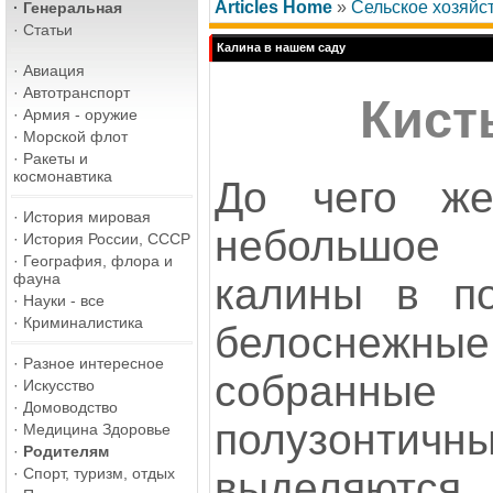
Articles Home
»
Сельское хозяйс
·
Генеральная
·
Статьи
Калина в нашем саду
·
Авиация
·
Автотранспорт
Кист
·
Армия - оружие
·
Морской флот
·
Ракеты и
космонавтика
До чего же
·
История мировая
небольшое 
·
История России, СССР
·
География, флора и
фауна
калины в по
·
Науки - все
·
Криминалистика
белоснеж
·
Разное интересное
собранны
·
Искусство
·
Домоводство
полузонтичны
·
Медицина Здоровье
·
Родителям
выделяются
·
Спорт, туризм, отдых