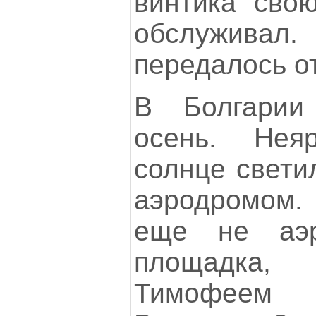
винтика сво
обслужив
передалось от
В Болгарии
осень. Неяр
солнце свети
аэродромом.
еще не аэ
площадка
Тимофее