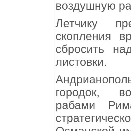
воздушную ра
Летчику пр
скопления вр
сбросить на
листовки.
Андрианоп
городок, в
рабами Рим
стратегическ
Османской им