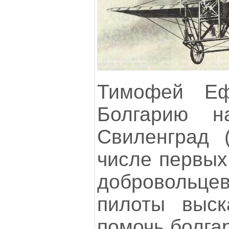
Тимофей Е
Болгарию н
Свиленград 
числе первых
добровольцев
пилоты выск
помочь болга