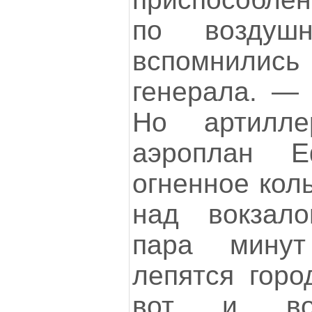
по воздуш
вспомнилис
генерала. — 
Но артилле
аэроплан Е
огненное кол
над вокзал
пара минут
лепятся горо
вот и вос