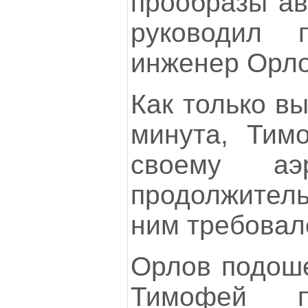
прообразы ав
руководил 
инженер Орло
Как только в
минута, Тим
своему аэ
продолжитель
ним требовалс
Орлов подоше
Тимофей п