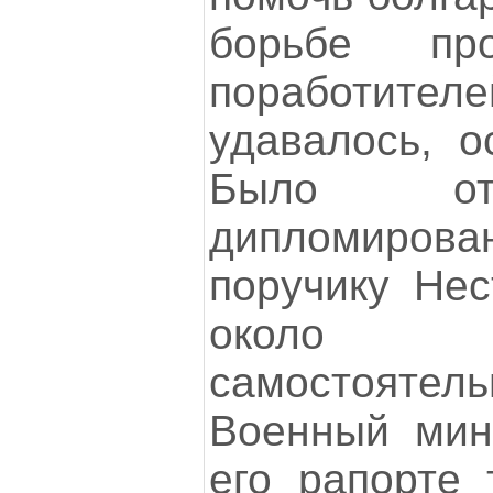
борьбе пр
поработителе
удавалось, о
Было от
дипломиров
поручику Нес
около ш
самостояте
Военный мин
его рапорте 