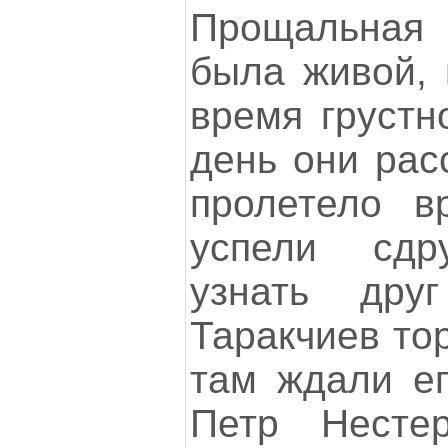
Прощальная
была живой, 
время грустн
день они рас
пролетело в
успели сдр
узнать дру
Таракчиев то
там ждали ег
Петр Несте