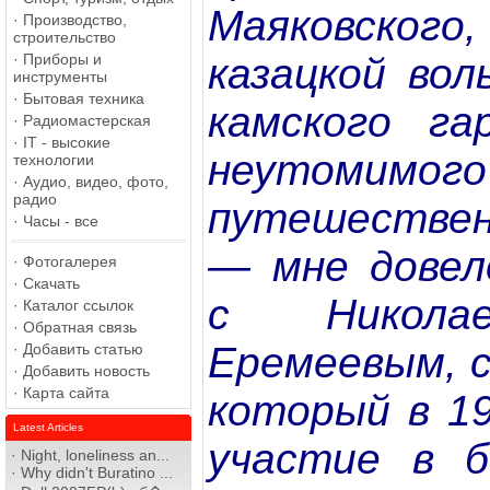
Маяковского
·
Производство,
строительство
казацкой вол
·
Приборы и
инструменты
·
Бытовая техника
камского гар
·
Радиомастерская
·
IT - высокие
неутомимого
технологии
·
Аудио, видео, фото,
радио
путешествен
·
Часы - все
— мне довел
·
Фотогалерея
·
Скачать
с Николае
·
Каталог ссылок
·
Обратная связь
Еремеевым, 
·
Добавить статью
·
Добавить новость
·
Карта сайта
который в 19
Latest Articles
участие в б
·
Night, loneliness an...
·
Why didn't Buratino ...