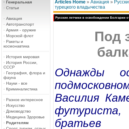
Articles Home
»
Авиация
»
Русски
·
Генеральная
турецкого владычества
·
Статьи
Русские летчики в освобождении Болгарии о
·
Авиация
·
Автотранспорт
·
Армия - оружие
Под 
·
Морской флот
·
Ракеты и
космонавтика
бал
·
История мировая
·
История России,
СССР
Однажды о
·
География, флора и
фауна
подмосков
·
Науки - все
·
Криминалистика
Василия Кам
·
Разное интересное
·
Искусство
футуриста
·
Домоводство
·
Медицина Здоровье
братьев
·
Родителям
·
Спорт, туризм, отдых