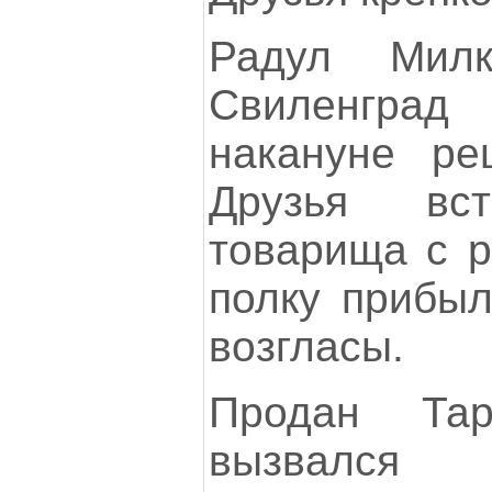
Радул Мил
Свиленгра
накануне ре
Друзья вст
товарища с р
полку прибы
возгласы.
Продан Та
вызвался 