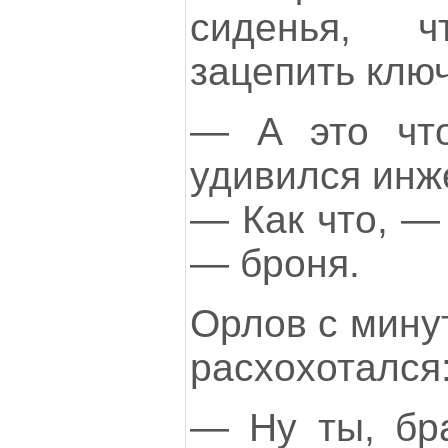
сиденья, ч
зацепить ключ
— А это чт
удивился инж
— Как что, —
— броня.
Орлов с мину
расхохотался
— Ну ты, бра