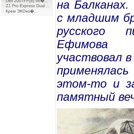
на Балканах.
·
Dell 2007FP(b) об�...
·
Z1 Pro Express Dual ...
·
Крем ЭКОко�...
с младшим б
русского 
Ефимова 
участвовал в
применяла
этом-то и з
памятный веч