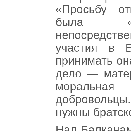
«Просьбу от
была «
непосредств
участия в Б
принимать он
дело — мате
моральна
добровольц
нужны братск
Над Балканам