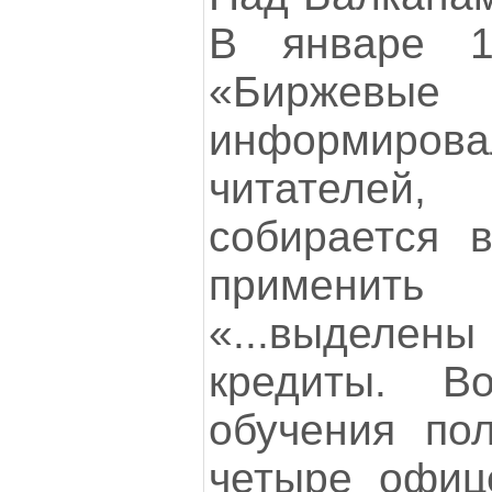
В январе 1
«Биржевы
информир
читателей
собирается 
примени
«...выделе
кредиты. 
обучения по
четыре офиц