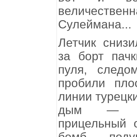
величеств
Сулеймана...
Летчик снизи
за борт пачк
пуля, следо
пробили пло
линии турецк
дым — с
прицельный о
бомб, — поду