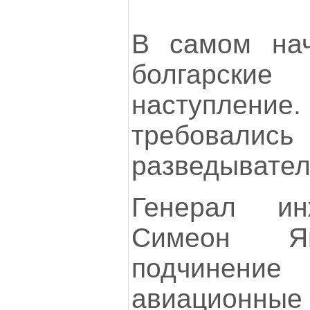
В самом нач
болгарски
наступлени
требовали
разведывател
Генерал ин
Симеон Я
подчине
авиационные