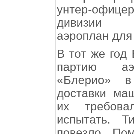
унтер-офице
дивизии п
аэроплан для
В тот же год
партию аэ
«Блерио» в
доставки ма
их требова
испытать. 
повезло. Пом