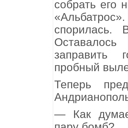
собрать его 
«Альбатр
спорилась. 
Оставалось
заправить г
пробный выле
Теперь пре
Андрианополь
— Как думае
пару бомб?