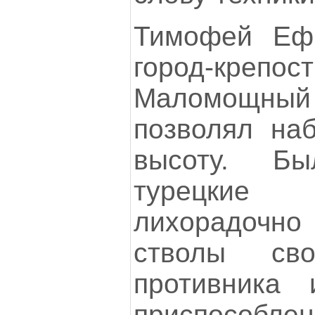
Тимофей Еф
город-кре
Маломощн
позволял наб
высоту. Б
турецкие 
лихорадочн
стволы св
противника 
приспособлен