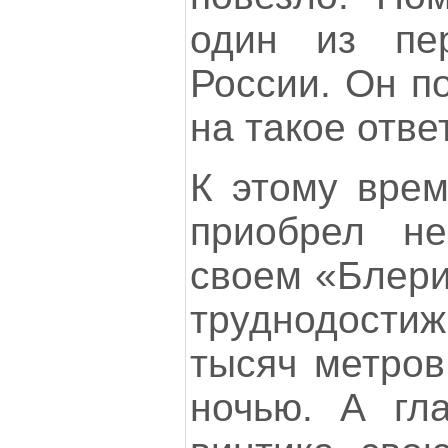
один из пе
России. Он п
на такое отве
К этому вре
приобрел н
своем «Блери
труднодости
тысяч метров
ночью. А гл