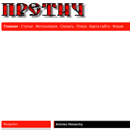
Главная
·
Статьи
·
Фотогалерея
·
Скачать
·
Поиск
·
Карта сайта
·
Форум
Navigation
Articles Hierarchy