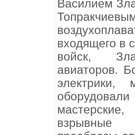
Василием Зла
Топракчие
воздухоплав
входящего в 
войск, Зл
авиаторов. Б
электрики, 
оборудов
мастерски
взрывные 