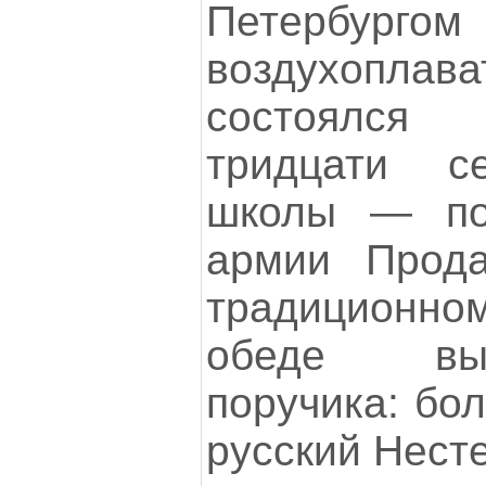
Петербурго
воздухопла
состоялся
тридцати с
школы — пор
армии Прода
традиционн
обеде вы
поручика: бо
русский Нест