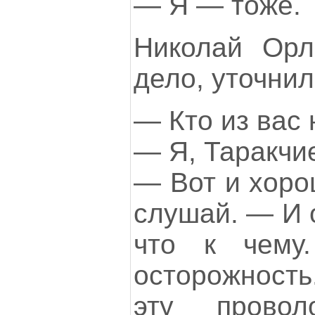
— Я — тоже.
Николай Орл
дело, уточнил
— Кто из вас
— Я, Таракчи
— Вот и хоро
слушай. — И 
что к чем
осторожност
эту прово