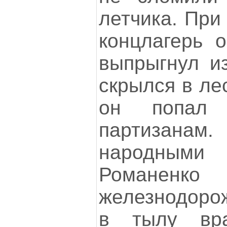
летчика. При
концлагерь 
выпрыгнул из
скрылся в ле
он попал 
партизан
народным
Романен
железнодорож
в тылу вра