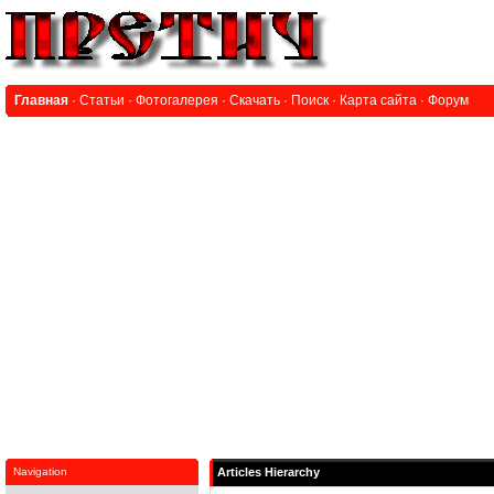
Главная
·
Статьи
·
Фотогалерея
·
Скачать
·
Поиск
·
Карта сайта
·
Форум
Navigation
Articles Hierarchy