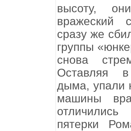
высоту, он
вражеский с
сразу же сби
группы «юнке
снова стрем
Оставляя 
дыма, упали 
машины вр
отличилис
пятерки Ром