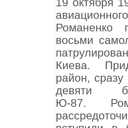
19 октября 1
авиационно
Романенко 
восьми само
патрулиро
Киева. Пр
район, сразу
девяти бо
Ю-87. Ром
рассредоточи