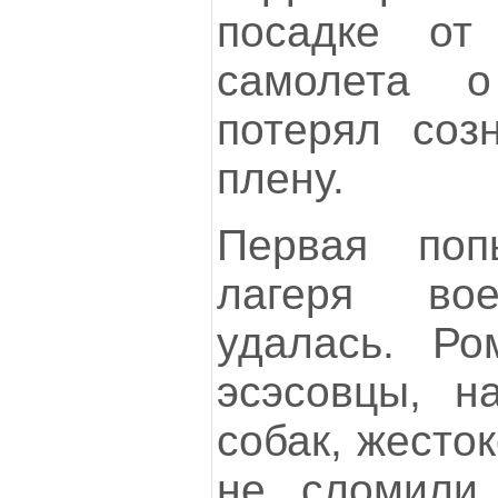
посадке от
самолета 
потерял соз
плену.
Первая поп
лагеря во
удалась. Ро
эсэсовцы, н
собак, жесто
не сломили 