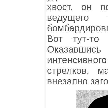
хвост, он п
ведущего 
бомбардировщ
Вот тут-то 
Оказавш
интенсивног
стрелков, м
внезапно заг