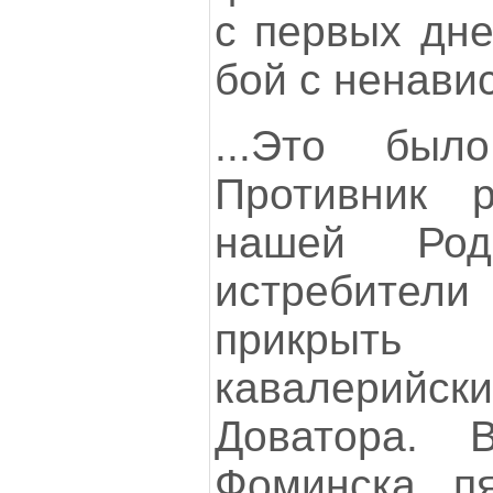
с первых дне
бой с ненави
...Это был
Противник 
нашей Род
истребители
прикрыт
кавалерийски
Доватора. 
Фоминска пя