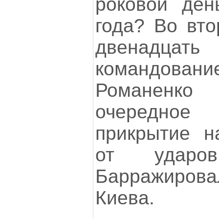
роковой ден
года? Во вто
двенадцат
командов
Романенко
очередно
прикрытие н
от ударо
Барражирова
Киева.