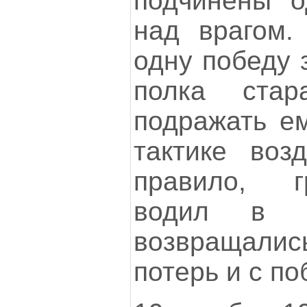
подчинены 
над врагом.
одну победу 
полка ста
подражать ем
тактике воз
правило, г
водил в б
возвращал
потерь и с по