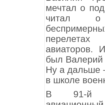
мечтал о под
читал о 
беспримерн
перелета
авиаторов. 
был Валерий 
Ну а дальше 
в школе воен
В 91-й ис
авиационны