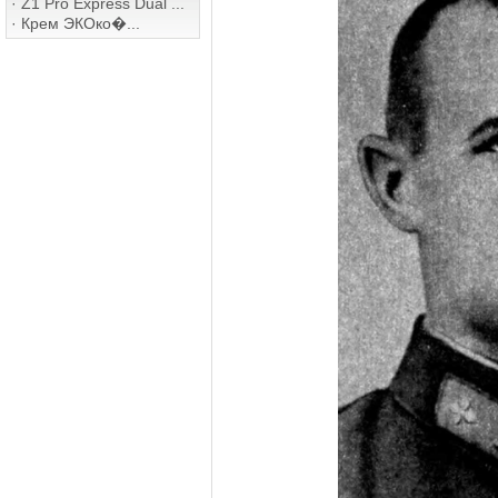
·
Z1 Pro Express Dual ...
·
Крем ЭКОко�...