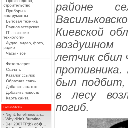
·
Производство,
районе се
строительство
·
Приборы и
Васильков
инструменты
·
Бытовая техника
·
Радиомастерская
Киевской об
·
IT - высокие
технологии
воздушном
·
Аудио, видео, фото,
радио
летчик сбил
·
Часы - все
·
Фотогалерея
противника.
·
Скачать
·
Каталог ссылок
был подбит, 
·
Обратная связь
·
Добавить статью
в лесу воз
·
Добавить новость
·
Карта сайта
погиб.
Latest Articles
·
Night, loneliness an...
·
Why didn't Buratino ...
·
Dell 2007FP(b) об�...