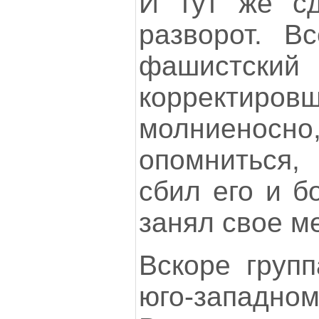
И тут же сд
разворот. В
фашистски
корректировщ
молниеносн
опомниться,
сбил его и б
занял свое м
Вскоре групп
юго-западн