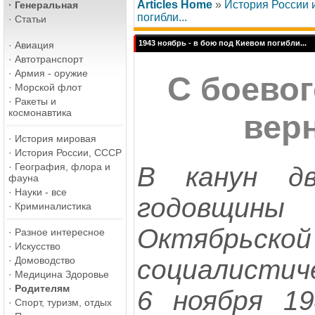
Articles Home
»
История России
·
Генеральная
погибли...
·
Статьи
1943 ноябрь - в бою под Киевом погибли...
·
Авиация
·
Автотранспорт
·
Армия - оружие
С боевог
·
Морской флот
·
Ракеты и
космонавтика
верн
·
История мировая
·
История России, СССР
·
География, флора и
В канун д
фауна
·
Науки - все
годовщи
·
Криминалистика
Октябрьской
·
Разное интересное
·
Искусство
социалистич
·
Домоводство
·
Медицина Здоровье
·
Родителям
6 ноября 19
·
Спорт, туризм, отдых