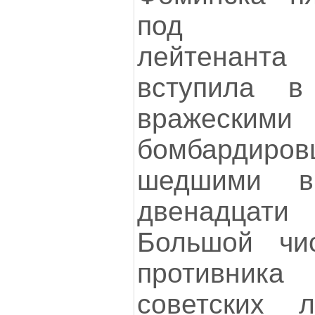
под ком
лейтенан
вступила 
вражескими
бомбардир
шедшими в
двенадцати
Большой чи
противни
советских л