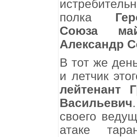
истребительн
полка
Ге
Союза май
Александр С
В тот же ден
и летчик это
лейтенант 
Васильевич
своего ведущ
атаке тара