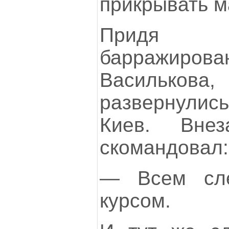
прикрывать м
Придя
барражирован
Васильк
развернулись
Киев. Внез
скомандовал:
— Всем сле
курсом.