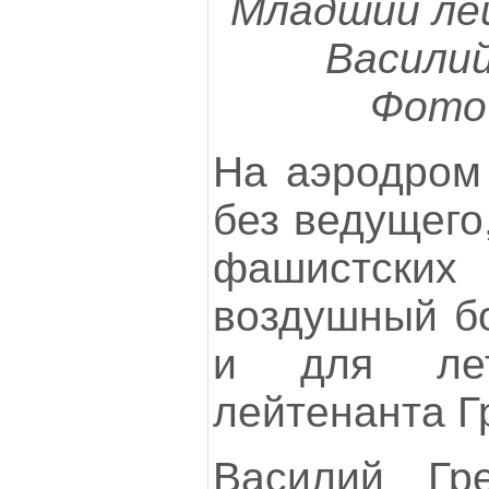
Младший ле
Василий
Фото 
На аэродром 
без ведущего
фашистских
воздушный б
и для лет
лейтенанта Г
Василий Гр