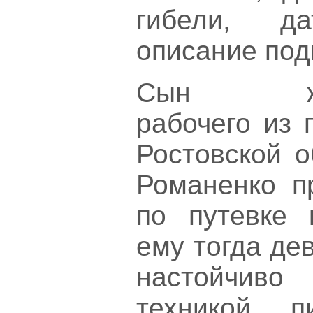
гибели, д
описание под
Сын желе
рабочего из 
Ростовской о
Романенко п
по путевке 
ему тогда де
настойчи
техникой п