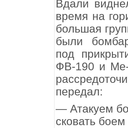
Вдали виднел
время на гор
большая груп
были бомба
под прикрыт
ФВ-190 и Ме-
рассредоточ
передал:
— Атакуем бо
сковать боем