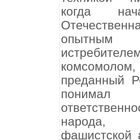
когда нач
Отечественна
опытным
истребител
комсомоло
преданный Р
понимал
ответствен
народа, п
фашистской а