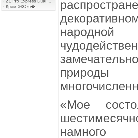
распрост
·
Z1 Pro Express Dual ...
·
Крем ЭКОко�...
декоративно
народной
чудодейс
замечател
природы с
многочисленн
«Мое сост
шестимеся
намного 