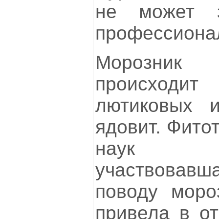
не может з
профессиона
Морозник
происходи
лютиковых и
ядовит. Фито
наук Л.С
участвовавша
поводу моро
привела в от