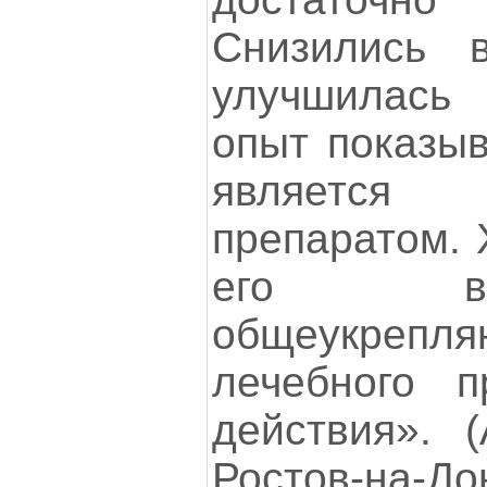
Снизились 
улучшилась
опыт показыв
являетс
препаратом. 
его в 
общеукр
лечебного п
действия». (
Ростов-на-Д