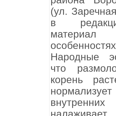
(ул. Заречна
в редакц
материал 
особеннос
Народные эс
что размол
корень рас
нормализу
внутренн
налаживает