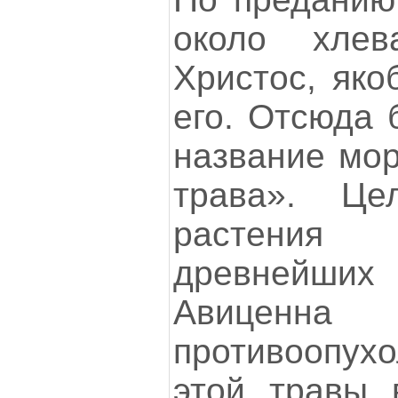
около хлев
Христос, яко
его. Отсюда 
название мор
трава». Це
растения
древнейши
Авицен
противоопух
этой травы 