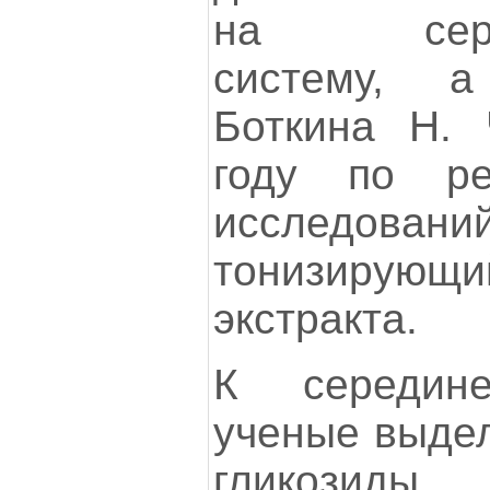
на сердеч
систему, 
Боткина Н. 
году по ре
исследова
тонизирующ
экстракта.
К середин
ученые выдел
гликозиды