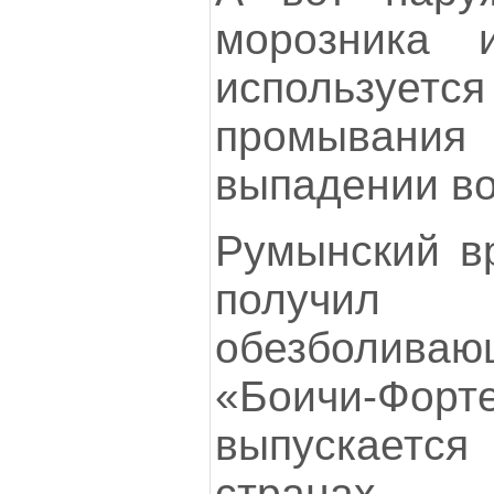
морозника
используетс
промывания 
выпадении во
Румынский в
получил 
обезболива
«Боичи-Фо
выпускаетс
странах.