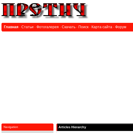
Главная
·
Статьи
·
Фотогалерея
·
Скачать
·
Поиск
·
Карта сайта
·
Форум
Navigation
Articles Hierarchy