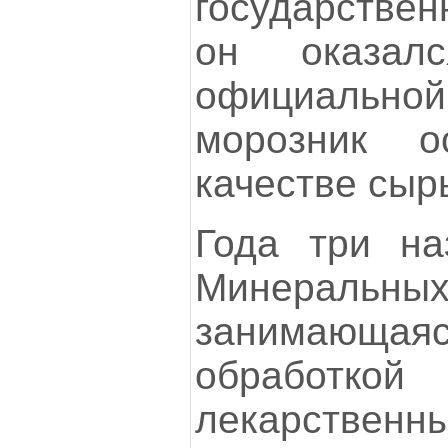
государстве
он оказал
официаль
морозник 
качестве сыр
Года три на
Минеральны
занимающ
обработко
лекарств