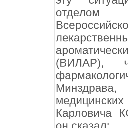
отдело
Всероссийс
лекарс
ароматиче
(ВИЛАР), 
фармакологи
Минздрав
медицинских
Карловича К
он сказал: