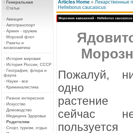
Articles Home
»
Лекарственные 
·
Генеральная
Helleborus caucasicus
·
Статьи
Морозник кавказский - Helleborus caucasicus
·
Авиация
·
Автотранспорт
·
Армия - оружие
Ядовито
·
Морской флот
·
Ракеты и
космонавтика
Морозн
·
История мировая
·
История России, СССР
·
География, флора и
Пожалуй, н
фауна
·
Науки - все
одно
·
Криминалистика
растение
·
Разное интересное
·
Искусство
сейчас н
·
Домоводство
·
Медицина Здоровье
·
Родителям
пользуется
·
Спорт, туризм, отдых