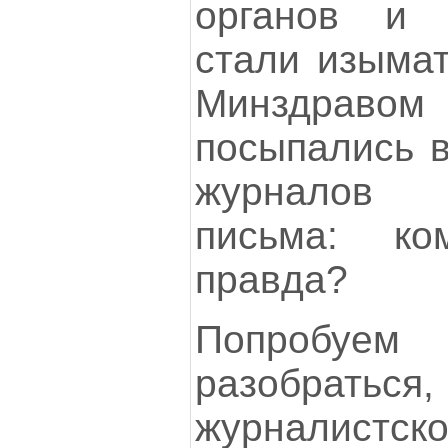
органов и 
стали изыма
Минздраво
посыпались в
журналов
письма: ко
правда?
Попробу
разобраться
журналистск