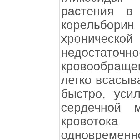
растения в
корельборин
хроническ
недостаточно
кровообращ
легко всасыв
быстро, уси
сердечной 
кровотока
одноврем