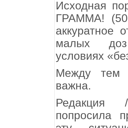
Исходная по
ГРАММА! (50
аккуратное о
малых до
условиях «бе
Между тем 
важна.
Редакция 
попросила п
эту ситуац