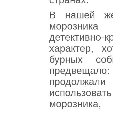
В нашей же
морозник
детективно-
характер, хо
бурных со
предвеща
продолжал
использов
морозн