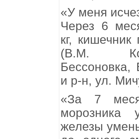
«У меня исче
Через 6 мес
кг, кишечник
(В.М. Ко
Бессоновка, 
и р-н, ул. Мич
«За 7 меся
морозника 
железы умень