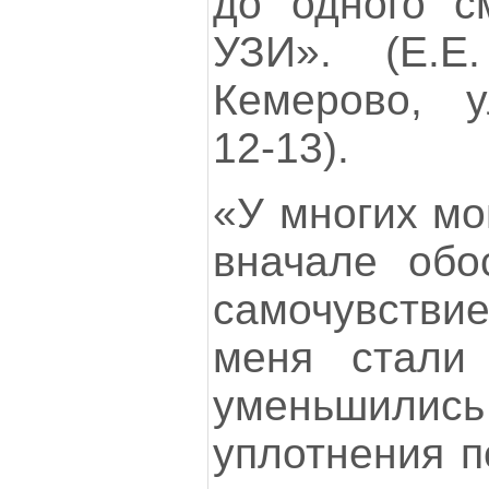
до одного с
УЗИ». (Е.Е
Кемерово, у
12-13).
«У многих мо
вначале обо
самочувстви
меня стали
уменьшили
уплотнения п