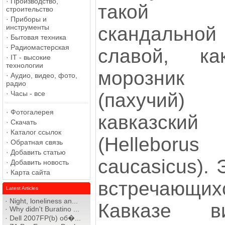
·
Производство,
такой
строительство
·
Приборы и
скандальной
инструменты
·
Бытовая техника
·
Радиомастерская
славой, ка
·
IT - высокие
технологии
морозник
·
Аудио, видео, фото,
радио
(пахучий)
·
Часы - все
·
Фотогалерея
кавказский
·
Скачать
·
Каталог ссылок
(Helleborus
·
Обратная связь
·
Добавить статью
caucasicus).
·
Добавить новость
·
Карта сайта
встречающихс
Latest Articles
·
Night, loneliness an...
Кавказе в
·
Why didn't Buratino ...
·
Dell 2007FP(b) об�...