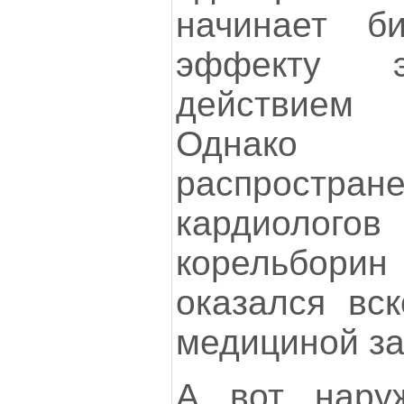
начинает б
эффекту 
действием
Однако
распростран
кардиолого
корельбор
оказался вс
медициной з
А вот нару