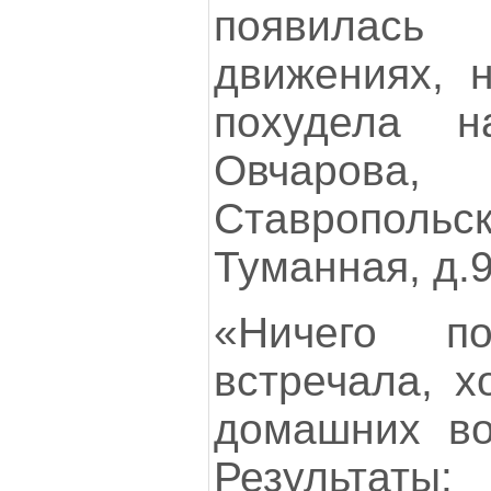
появилас
движениях, н
похудела н
Овчарова, 
Ставрополь
Туманная, д.9
«Ничего п
встречала, х
домашних во
Результаты