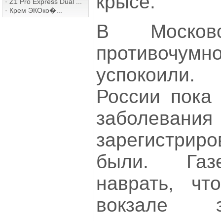
крысе.
·
Z1 Pro Express Dual ...
·
Крем ЭКОко�...
В Московс
противочу
успокоили.
России пока 
заболева
зарегистриро
были. Газ
наврать, ч
вокзале з