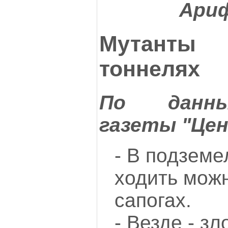
Ариф
Мутанты
тоннелях
По данны
газеты "Це
- В подзем
ходить можн
сапогах.
- Везде - з