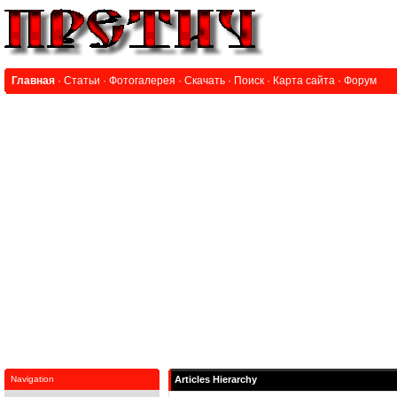
Главная
·
Статьи
·
Фотогалерея
·
Скачать
·
Поиск
·
Карта сайта
·
Форум
Navigation
Articles Hierarchy