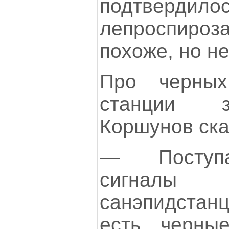
подтвердило
лепроспиро
похоже, но не
Про черных
станции з
Коршунов ска
— Поступа
сигналы 
санэпидстанц
есть черны