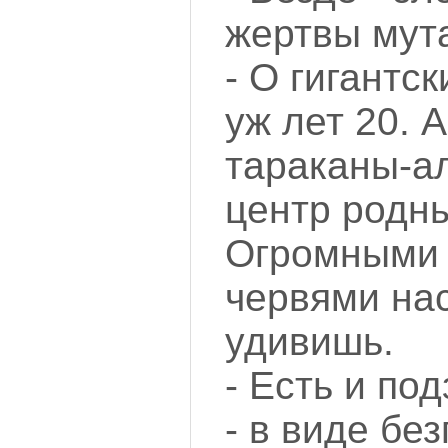
жертвы мут
- О гигантс
уж лет 20. 
тараканы-а
центр родн
Огромными
червями нас
удивишь.
- Есть и п
- в виде бе