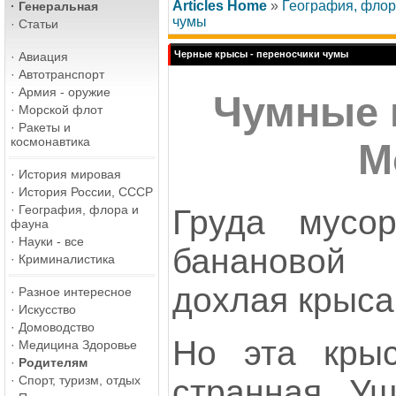
Articles Home
»
География, флор
·
Генеральная
чумы
·
Статьи
Черные крысы - переносчики чумы
·
Авиация
·
Автотранспорт
·
Армия - оружие
Чумные 
·
Морской флот
·
Ракеты и
космонавтика
М
·
История мировая
·
История России, СССР
·
География, флора и
Груда мусо
фауна
·
Науки - все
банановой
·
Криминалистика
дохлая крыса.
·
Разное интересное
·
Искусство
·
Домоводство
Но эта крыс
·
Медицина Здоровье
·
Родителям
странная. Уш
·
Спорт, туризм, отдых