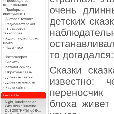
·
Производство,
строительство
очень длинн
·
Приборы и
инструменты
детских сказ
·
Бытовая техника
·
Радиомастерская
наблюдате
·
IT - высокие
технологии
·
Аудио, видео, фото,
останавливал
радио
·
Часы - все
то догадался
·
Фотогалерея
·
Скачать
Сказки сказ
·
Каталог ссылок
·
Обратная связь
·
Добавить статью
известно: 
·
Добавить новость
·
Карта сайта
переносчи
Latest Articles
блоха живет 
·
Night, loneliness an...
·
Why didn't Buratino ...
·
Dell 2007FP(b) об�...