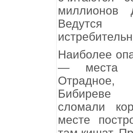
миллионов 
Ведутс
истребительн
Наиболее опа
— места б
Отрадное,
Бибиреве 
сломали ко
месте постр
там кишат. П