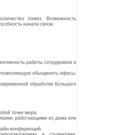
оличество помех. Возможность
особность канала связи.
ективность работы сотрудников и
, позволяющую объединить офисы,
новременной обработки большого
юбой точке мира.
иками, работающими из дома или
нлайн-конференций.
реподавателями и студентами,