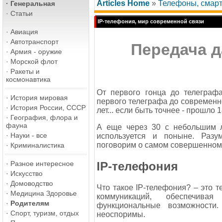
Articles Home
»
Телефоны, смарт
·
Генеральная
·
Статьи
IP-телефония, мир современной связи
·
Авиация
·
Автотранспорт
Передача д
·
Армия - оружие
·
Морской флот
·
Ракеты и
космонавтика
От первого гонца до телеграф
·
История мировая
первого телеграфа до современн
·
История России, СССР
лет... если быть точнее - прошло
·
География, флора и
фауна
А еще через 30 с небольшим л
·
Науки - все
используется и поныне. Разу
поговорим о самом совершенном 
·
Криминалистика
IP-телефония
·
Разное интересное
·
Искусство
·
Домоводство
Что такое IP-телефония? – это 
·
Медицина Здоровье
коммуникаций, обеспечива
·
Родителям
функциональные возможности
·
Спорт, туризм, отдых
неоспоримы.