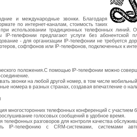
одние и международные звонки. Благодаря
рмате по интернет-каналам, стоимость таких
 при использовании традиционных телефонных линий. О
 IP-телефонии предлагают услуги без абонентской п
дование - для организации IP-телефонии не требуется до
ютеров, софтфонов или IP-телефонов, подключенных к инте
ического положения.С помощью IP-телефонии можно соверш
т-соединение.
ать звонки на любой другой номер, в том числе мобильный
ные номера в разных странах, создавая впечатление о нали
и
ция многосторонних телефонных конференций с участием б
прослушивание голосовых сообщений в удобное время.
я телефонных разговоров для контроля качества обслужива
ать IP-телефонию с CRM-системами, системами ав