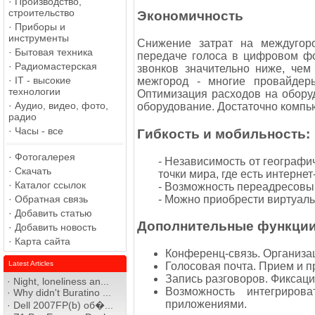
·
Производство,
строительство
Экономичность
·
Приборы и
инструменты
Снижение затрат на междугор
·
Бытовая техника
передаче голоса в цифровом фо
·
Радиомастерская
звонков значительно ниже, чем
·
IT - высокие
межгород - многие провайдеры
технологии
Оптимизация расходов на обору
·
Аудио, видео, фото,
оборудование. Достаточно компь
радио
·
Часы - все
Гибкость и мобильность:
·
Фотогалерея
- Независимость от географ
·
Скачать
точки мира, где есть интерне
·
Каталог ссылок
- Возможность переадресовыв
- Можно приобрести виртуаль
·
Обратная связь
·
Добавить статью
Дополнительные функци
·
Добавить новость
·
Карта сайта
Конференц-связь. Организа
Latest Articles
Голосовая почта. Прием и 
Запись разговоров. Фиксаци
·
Night, loneliness an...
Возможность интегриров
·
Why didn't Buratino ...
приложениями.
·
Dell 2007FP(b) об�...