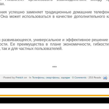
ах.
ефония успешно заменяет традиционные домашние телефо
 Она может использоваться в качестве дополнительного к
 и развивающееся, универсальное и эффективное решение 
сти. Ее преимущества в плане экономичности, гибкост
 так и для частных пользователей.
***
·
Posted by
Pretich
on ·
In
Телефоны, смартфоны, зарядки
·
0 Comments
· 253 Reads ·