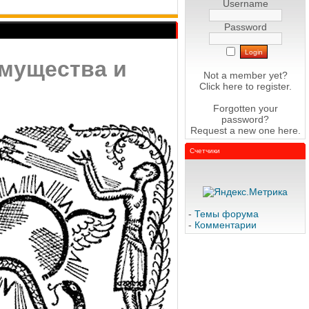
Username
Password
имущества и
Not a member yet?
Click here
to register.
Forgotten your
password?
Request a new one
here
.
Счетчики
-
Темы форума
-
Комментарии