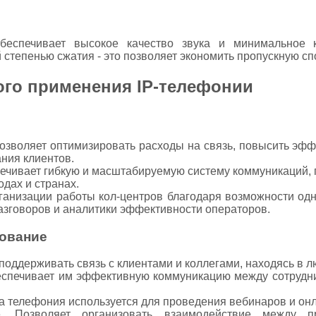
беспечивает высокое качество звука и минимальное к
 степенью сжатия - это позволяет экономить пропускную сп
го применения IP-телефонии
позволяет оптимизировать расходы на связь, повысить эфф
ния клиентов.
спечивает гибкую и масштабируемую систему коммуникаций
дах и странах.
ганизации работы кол-центров благодаря возможности од
разговоров и аналитики эффективности операторов.
зование
поддерживать связь с клиентами и коллегами, находясь в л
беспечивает им эффективную коммуникацию между сотрудн
эта телефония используется для проведения вебинаров и о
е. Позволяет организовать взаимодействие между п