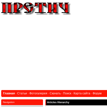
Главная
·
Статьи
·
Фотогалерея
·
Скачать
·
Поиск
·
Карта сайта
·
Форум
Navigation
Articles Hierarchy