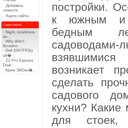
постройки. Ос
·
Добавить
новость
·
Карта сайта
к южным и 
Latest Articles
бедным л
·
Night, loneliness
an...
садоводами-л
·
Why didn't
Buratino ...
·
Dell 2007FP(b)
взявшимися 
об�...
·
Z1 Pro Express
Dual ...
возникает п
·
Крем ЭКОко�...
сделать проч
садового до
кухни? Какие
для стоек, 