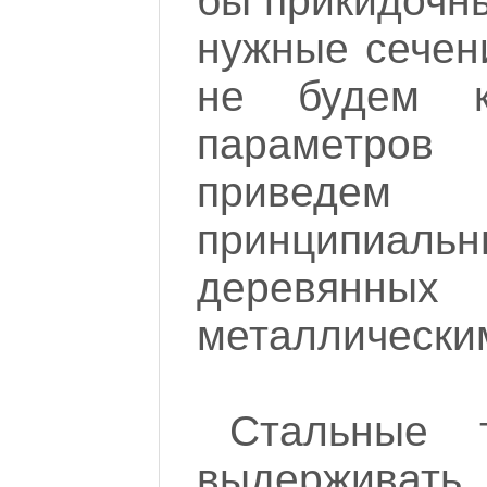
бы прикидочны
нужные сечен
не будем ка
параметро
приведе
принципиаль
деревян
металлически
Стальные 
выдержи