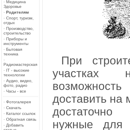
·
Медицина
Здоровье
·
Родителям
·
Спорт, туризм,
отдых
·
Производство,
строительство
·
Приборы и
инструменты
·
Бытовая
техника
При строит
·
Радиомастерская
участках 
·
IT - высокие
технологии
·
Аудио, видео,
возможнос
фото, радио
·
Часы - все
доставить на 
·
Фотогалерея
·
Скачать
достаточно 
·
Каталог ссылок
·
Обратная связь
нужные для 
·
Добавить
статью