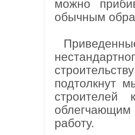
можно приби
обычным обра
Приведенны
нестандар
строительст
подтолкнут м
строителей 
облегчающ
работу.