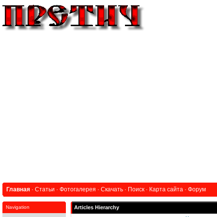
Главная
·
Статьи
·
Фотогалерея
·
Скачать
·
Поиск
·
Карта сайта
·
Форум
Navigation
Articles Hierarchy