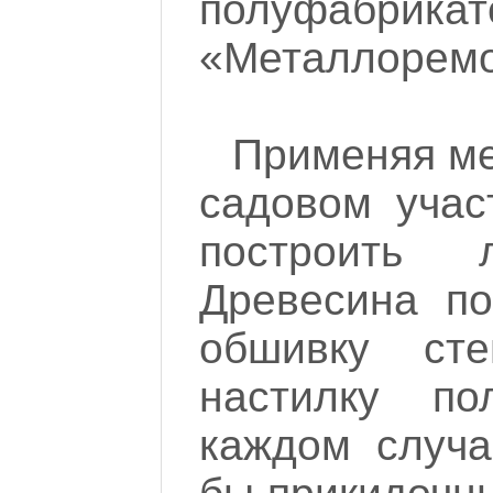
полуфабрик
«Металлоремо
Применяя ме
садовом учас
построить 
Древесина по
обшивку ст
настилку по
каждом случа