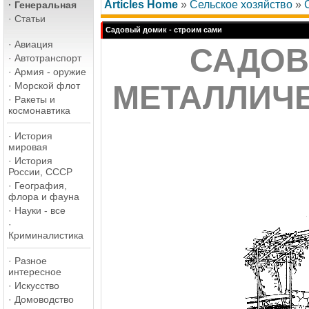
Articles Home
»
Сельское хозяйство
»
·
Генеральная
·
Статьи
Садовый домик - строим сами
·
Авиация
САДОВ
·
Автотранспорт
·
Армия - оружие
·
Морской флот
МЕТАЛЛИЧ
·
Ракеты и
космонавтика
·
История
мировая
·
История
России, СССР
·
География,
флора и фауна
·
Науки - все
·
Криминалистика
·
Разное
интересное
·
Искусство
·
Домоводство