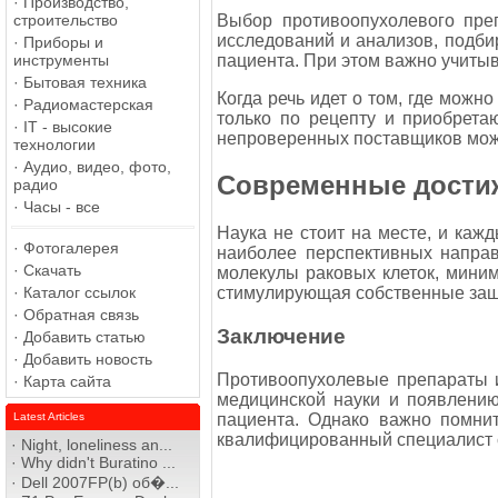
·
Производство,
Выбор противоопухолевого преп
строительство
исследований и анализов, подби
·
Приборы и
пациента. При этом важно учиты
инструменты
·
Бытовая техника
Когда речь идет о том, где можн
·
Радиомастерская
только по рецепту и приобрета
·
IT - высокие
непроверенных поставщиков може
технологии
·
Аудио, видео, фото,
Современные достиж
радио
·
Часы - все
Наука не стоит на месте, и каж
·
Фотогалерея
наиболее перспективных направ
·
Скачать
молекулы раковых клеток, миним
·
Каталог ссылок
стимулирующая собственные защи
·
Обратная связь
Заключение
·
Добавить статью
·
Добавить новость
Противоопухолевые препараты и
·
Карта сайта
медицинской науки и появлени
пациента. Однако важно помнит
Latest Articles
квалифицированный специалист с
·
Night, loneliness an...
·
Why didn't Buratino ...
·
Dell 2007FP(b) об�...