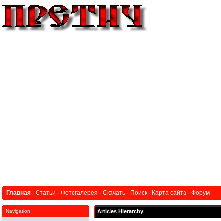
Главная
·
Статьи
·
Фотогалерея
·
Скачать
·
Поиск
·
Карта сайта
·
Форум
Navigation
Articles Hierarchy