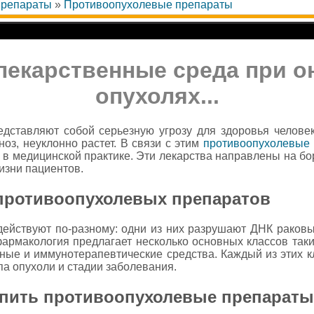
препараты
»
Противоопухолевые препараты
лекарственные среда при о
опухолях...
едставляют собой серьезную угрозу для здоровья человек
ноз, неуклонно растет. В связи с этим
противоопухолевые
в медицинской практике. Эти лекарства направлены на бор
изни пациентов.
противоопухолевых препаратов
йствуют по-разному: одни из них разрушают ДНК раковых
армакология предлагает несколько основных классов таких
ные и иммунотерапевтические средства. Каждый из этих к
па опухоли и стадии заболевания.
купить противоопухолевые препараты