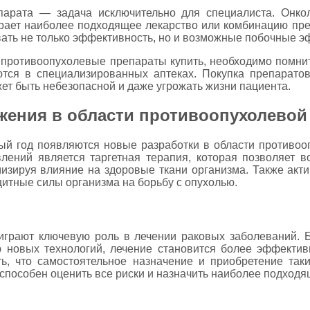
арата — задача исключительно для специалиста. Онкол
рает наиболее подходящее лекарство или комбинацию пре
вать не только эффективность, но и возможные побочные э
о противоопухолевые препараты купить, необходимо помнит
ются в специализированных аптеках. Покупка препаратов
т быть небезопасной и даже угрожать жизни пациента.
ения в области противоопухолевой
дый год появляются новые разработки в области противо
лений является таргетная терапия, которая позволяет в
изируя влияние на здоровые ткани организма. Также акт
тные силы организма на борьбу с опухолью.
грают ключевую роль в лечении раковых заболеваний. 
ю новых технологий, лечение становится более эффекти
ь, что самостоятельное назначение и приобретение таки
пособен оценить все риски и назначить наиболее подходя