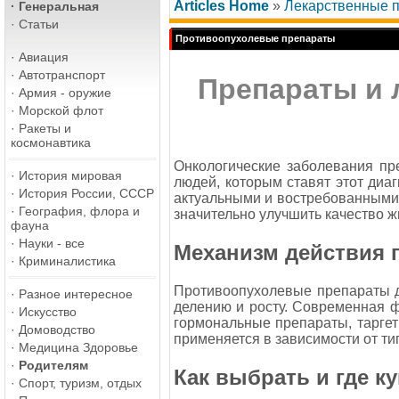
Articles Home
»
Лекарственные 
·
Генеральная
·
Статьи
Противоопухолевые препараты
·
Авиация
·
Автотранспорт
Препараты и 
·
Армия - оружие
·
Морской флот
·
Ракеты и
космонавтика
Онкологические заболевания пр
·
История мировая
людей, которым ставят этот диаг
·
История России, СССР
актуальными и востребованными 
·
География, флора и
значительно улучшить качество ж
фауна
·
Науки - все
Механизм действия 
·
Криминалистика
Противоопухолевые препараты де
·
Разное интересное
делению и росту. Современная ф
·
Искусство
гормональные препараты, таргет
·
Домоводство
применяется в зависимости от ти
·
Медицина Здоровье
·
Родителям
Как выбрать и где 
·
Спорт, туризм, отдых