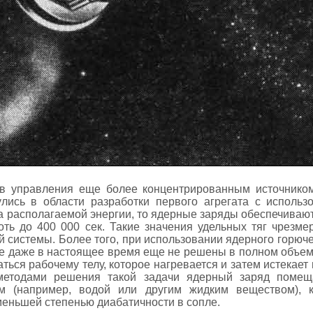
ов управления еще более концентрированным источником
улись в области разработки первого агрегата с использ
ва располагаемой энергии, то ядерные заряды обеспечивают
ть до 400 000 сек. Такие значения удельных тяг чрезм
й системы. Более того, при использовании ядерного горюче
ые даже в настоящее время еще не решены в полном объеме
ься рабочему телу, которое нагревается и затем истекает и
методами решения такой задачи ядерный заряд помеща
м (например, водой или другим жидким веществом), к
меньшей степенью диабатичности в сопле.