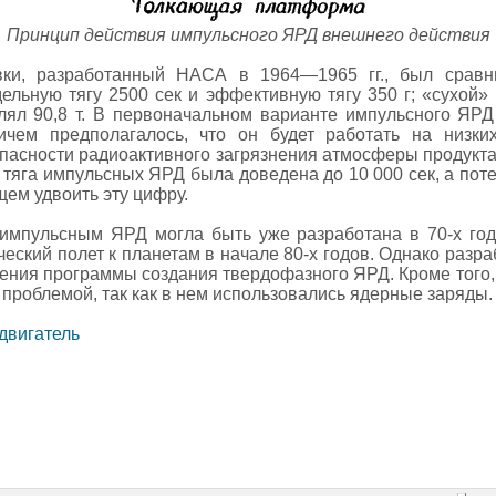
Принцип действия импульсного ЯРД внешнего действия
вки, разработанный НАСА в 1964—1965 гг., был сравн
ельную тягу 2500 сек и эффективную тягу 350 г; «сухой» 
влял 90,8 т. В первоначальном варианте импульсного ЯР
ичем предполагалось, что он будет работать на низки
опасности радиоактивного загрязнения атмосферы продук
 тяга импульсных ЯРД была доведена до 10 000 сек, а по
щем удвоить эту цифру.
 импульсным ЯРД могла быть уже разработана в 70-х год
ский полет к планетам в начале 80-х годов. Однако разраб
дения программы создания твердофазного ЯРД. Кроме того,
 проблемой, так как в нем использовались ядерные заряды.
двигатель