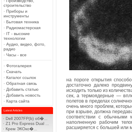
·
Производство,
строительство
·
Приборы и
инструменты
·
Бытовая техника
·
Радиомастерская
·
IT - высокие
технологии
·
Аудио, видео, фото,
радио
·
Часы - все
·
Фотогалерея
·
Скачать
·
Каталог ссылок
на пороге открытия способ
·
Обратная связь
достаточно далеко продвин
·
Добавить статью
исходить только из количест
·
Добавить новость
сек, а термоядерные — впло
полетов в пределах солнечно
·
Карта сайта
очень много проблем, котор
Latest Articles
при взрыве, должна передават
соответствии с обычными 
·
Dell 2007FP(b) об�...
наполненную рабочим тело
·
Z1 Pro Express Dual ...
расширяется с большей или 
·
Крем ЭКОко�...