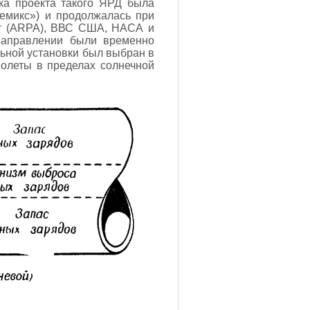
ка проекта такого ЯРД была
емикс») и продолжалась при
от (ARPA), ВВС США, НАСА и
направлении были временно
льной установки был выбран в
полеты в пределах солнечной