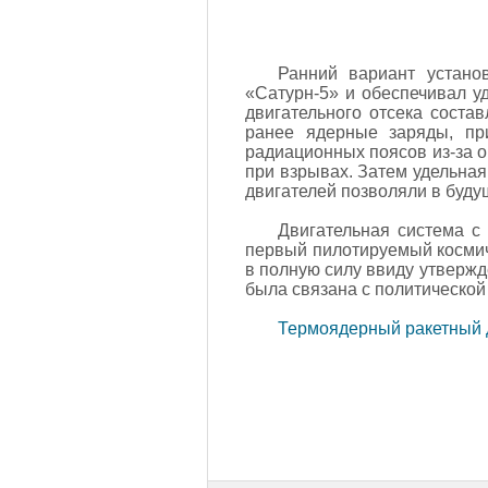
Ранний вариант устано
«Сатурн-5» и обеспечивал уд
двигательного отсека соста
ранее ядерные заряды, пр
радиационных поясов из-за 
при взрывах. Затем удельная
двигателей позволяли в буду
Двигательная система с
первый пилотируемый космиче
в полную силу ввиду утверж
была связана с политической
Термоядерный ракетный 