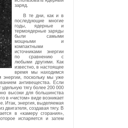
использовать ядерный
заряд.
В те дни, как и в
последующие многие
годы, ядерные и
термоядерные заряды
были самыми
мощными и
компактными
источниками энергии
по сравнению с
любыми другими. Как
известно, в настоящее
время мы находимся
 энергии, поскольку мы уже
ованием антивещества. Если
 удельную тягу более 200 000
ерно высоки для большинства
го в «чистом» виде возникает
. Итак, энергия, выделяемая
з двигателя, создавая тягу. В
ется в «камеру сгорания»,
оторое испаряется и затем