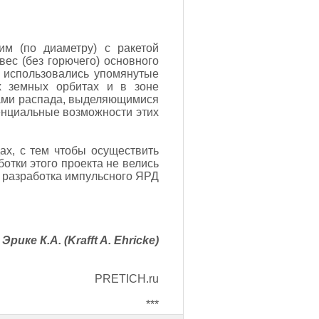
им (по диаметру) с ракетой
вес (без горючего) основного
Д использовались упомянутые
х земных орбитах и в зоне
тами распада, выделяющимися
тенциальные возможности этих
ах, с тем чтобы осуществить
отки этого проекта не велись
 разработка импульсного ЯРД
Эрике К.А. (Krafft A. Ehricke)
PRETICH.ru
***