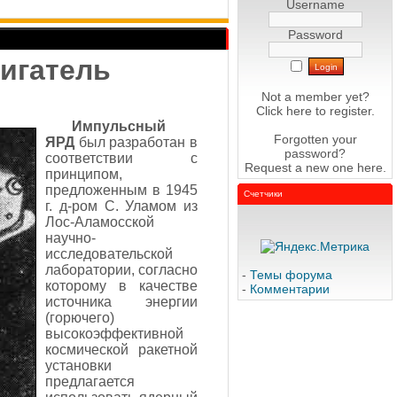
Username
Password
игатель
Not a member yet?
Click here
to register.
Импульсный
Forgotten your
ЯРД
был разработан в
password?
соответствии с
Request a new one
here
.
принципом,
предложенным в 1945
Счетчики
г. д-ром С. Уламом из
Лос-Аламосской
научно-
исследовательской
лаборатории, согласно
-
Темы форума
которому в качестве
-
Комментарии
источника энергии
(горючего)
высокоэффективной
космической ракетной
установки
предлагается