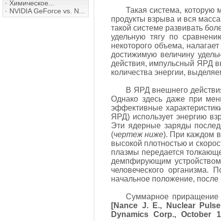
·
Химическое...
Такая система, которую 
·
NVIDIA GeForce vs. N...
продукты взрыва и вся масса
такой системе развивать бол
удельную тягу по сравнени
некоторого объема, налагает
достижимую величину удельн
действия, импульсный ЯРД в
количества энергии, выделяе
В ЯРД внешнего действия
Однако здесь даже при мень
эффективные характеристик
ЯРД) использует энергию вз
Эти ядерные заряды послед
(
чертеж ниже
). При каждом 
высокой плотностью и скоро
плазмы передается толкающе
демпфирующим устройством
человеческого организма.
начальное положение, после 
Суммарное приращение с
[Nance J. E., Nuclear Puls
Dynamics Corp., October 1