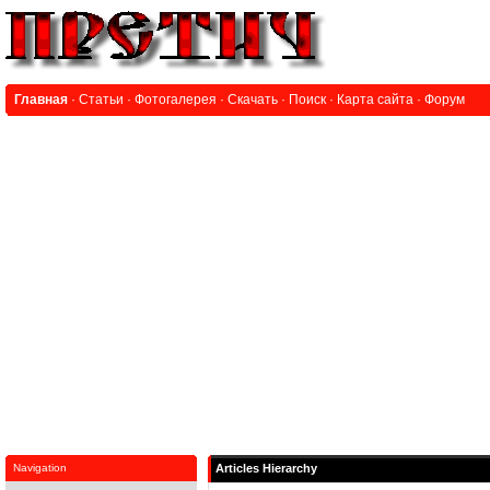
Главная
·
Статьи
·
Фотогалерея
·
Скачать
·
Поиск
·
Карта сайта
·
Форум
Navigation
Articles Hierarchy