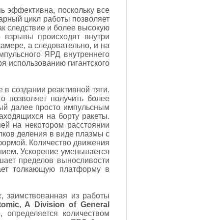
ь эффективна, поскольку все
нарный цикл работы позволяет
ак следствие и более высокую
о взрывы происходят внутри
амере, а следовательно, и на
импульсного ЯРД внутреннего
я использованию гигантского
 в создании реактивной тяги.
то позволяет получить более
ый далее просто импульсным
аходящихся на борту ракеты.
ей на некотором расстоянии
лков деления в виде плазмы с
формой. Количество движения
нием. Ускорение уменьшается
шает пределов выносливости
ает толкающую платформу в
к
, заимствованная из работы
omic, A Division of General
о, определяется количеством