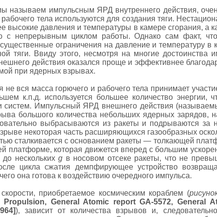
мы называем импульсным ЯРД внутреннего действия, очен
 рабочего тела используются для создания тяги. Нестацио
ее высокие давления и температуры в камере сгорания, а к
ю с непрерывным циклом работы. Однако сам факт, чт
 существенные ограничения на давление и температуру в к
ой тяги. Ввиду этого, несмотря на многие достоинства 
нешнего действия оказался проще и эффективнее благодар
мой при ядерных взрывах.
 не вся масса горючего и рабочего тела принимает участие
шем к.п.д. используется большее количество энергии, ч
и систем. Импульсный ЯРД внешнего действия (называем
рыва большого количества небольших ядерных зарядов, н
овательно выбрасываются из ракеты и подрываются за н
взрыве некоторая часть расширяющихся газообразных оско
стью сталкивается с основанием ракеты — толкающей плат
й платформе, которая движется вперед с большим ускоре
 до нескольких
g
в носовом отсеке ракеты, что не превы
 После цикла сжатия демпфирующее устройство возвращ
чего она готова к воздействию очередного импульса.
корости, приобретаемое космическим кораблем (
рисуно
e Propulsion, General Atomic report GA-5572, General At
964]
), зависит от количества взрывов и, следовательн