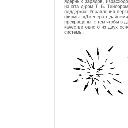
ядерных зарядов, израсход
начата д-ром Т. Б. Тейлор
поддержке Управления перс
фирмы «Дженерал дайнемик
прекращены, с тем чтобы в д
качестве одного из двух ос
системы.