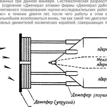
ованных при данном маневре. Систематическая разработ
ом (отделение «Дженерал атомик» фирмы «Дженерал дайн
пективного планирования научно-исследовательских раб
с» в течение девяти лет, после чего работы в этом 
альнейшем возобновиться вновь, так как такой тип двигате
новных движителей космических кораблей, совершающих 