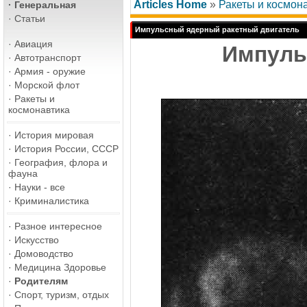
Articles Home
»
Ракеты и космон
·
Генеральная
·
Статьи
Импульсный ядерный ракетный двигатель
·
Авиация
Импуль
·
Автотранспорт
·
Армия - оружие
·
Морской флот
·
Ракеты и
космонавтика
·
История мировая
·
История России, СССР
·
География, флора и
фауна
·
Науки - все
·
Криминалистика
·
Разное интересное
·
Искусство
·
Домоводство
·
Медицина Здоровье
·
Родителям
·
Спорт, туризм, отдых