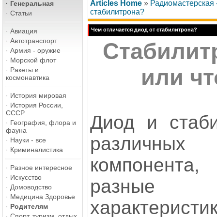
Articles Home
»
Радиомастерская -
·
Генеральная
стабилитрона?
·
Статьи
Чем отличается диод от стабилитрона?
·
Авиация
·
Автотранспорт
Стабилитр
·
Армия - оружие
·
Морской флот
или чт
·
Ракеты и
космонавтика
·
История мировая
·
История России,
СССР
Диод и стаби
·
География, флора и
фауна
различных
·
Науки - все
·
Криминалистика
компонента
·
Разное интересное
·
Искусство
разные
·
Домоводство
·
Медицина Здоровье
характеристик
·
Родителям
·
Спорт, туризм, отдых