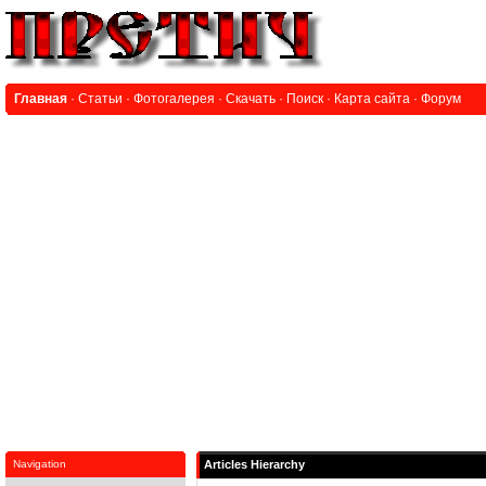
Главная
·
Статьи
·
Фотогалерея
·
Скачать
·
Поиск
·
Карта сайта
·
Форум
Navigation
Articles Hierarchy