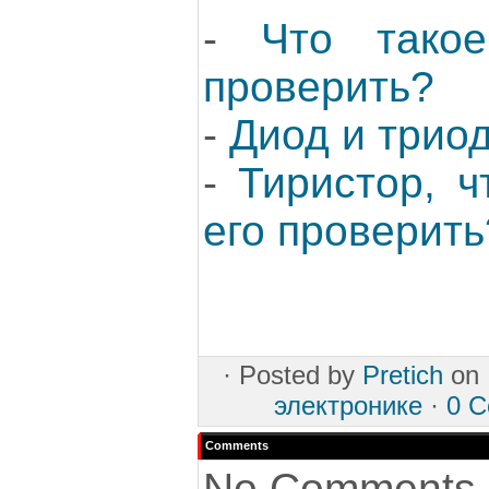
-
Что тако
проверить?
-
Диод и триод
-
Тиристор, ч
его проверить
·
Posted by
Pretich
on 
электронике
·
0 
Comments
No Comments 