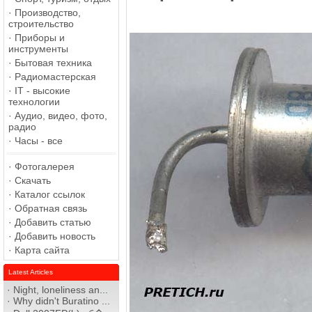
·
Производство,
строительство
·
Приборы и
инструменты
·
Бытовая техника
·
Радиомастерская
·
IT - высокие
технологии
·
Аудио, видео, фото,
радио
·
Часы - все
·
Фотогалерея
·
Скачать
·
Каталог ссылок
·
Обратная связь
·
Добавить статью
·
Добавить новость
·
Карта сайта
Latest Articles
·
Night, loneliness an...
·
Why didn't Buratino ...