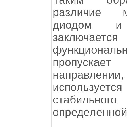
различие 
диодом и 
заключ
функциона
пропускае
направлении
использует
стабильног
определенной 