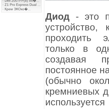
·
Dell 2007FP(b) об�...
·
Z1 Pro Express Dual ...
·
Крем ЭКОко�...
Диод
- это п
устройство, 
проходить э
только в од
создавая 
постоянное н
(обычно око
кремниевых д
используется