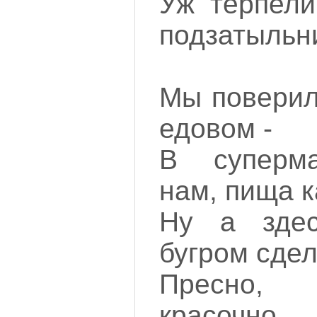
Уж терпели
подзатыльни
Мы поверил
едовом -
В суперма
нам, пища к
Ну а здес
бугром сдел
Пресно, 
красочно