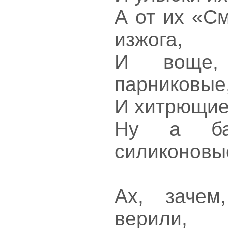
А от их «С
изжога,
И воще
парниковые
И хитрющие 
Ну а б
силиконовы
Ах, заче
верили,