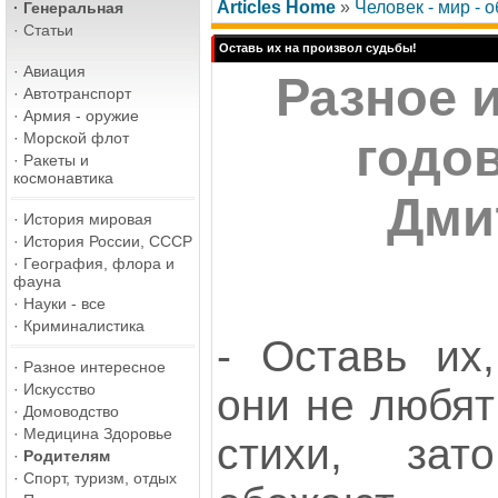
Articles Home
»
Человек - мир - 
·
Генеральная
·
Статьи
Оставь их на произвол судьбы!
·
Авиация
Разное и
·
Автотранспорт
·
Армия - оружие
·
Морской флот
годо
·
Ракеты и
космонавтика
Дми
·
История мировая
·
История России, СССР
·
География, флора и
фауна
·
Науки - все
·
Криминалистика
- Оставь их,
·
Разное интересное
·
Искусство
они не любят
·
Домоводство
·
Медицина Здоровье
стихи, зато
·
Родителям
·
Спорт, туризм, отдых