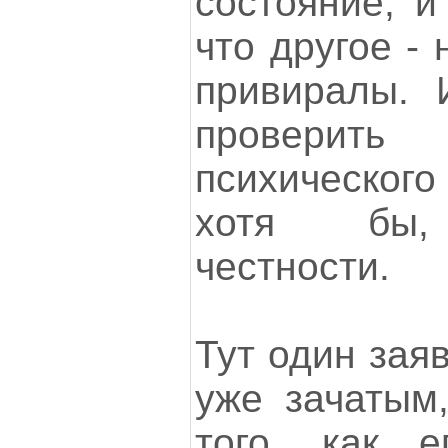
состояние, и
что другое - 
привиралы. 
проверит
психическог
хотя бы, 
честности.
Тут один заяв
уже зачатым
того, как е