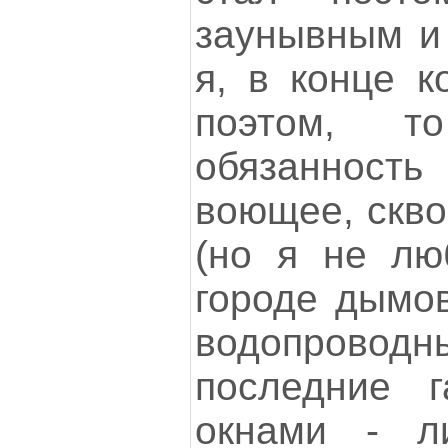
заунывным и 
я, в конце к
поэтом, т
обязаннос
воющее, скво
(но я не лю
городе дымов
водопроводны
последние 
окнами - ли