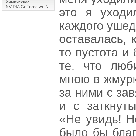
·
Химическое...
·
NVIDIA GeForce vs. N...
это я уходи
каждого ушед
оставалась, 
то пустота и 
те, что люб
мною в жмурк
за ними с за
и с заткнут
«Не увидь! Н
было бы благ