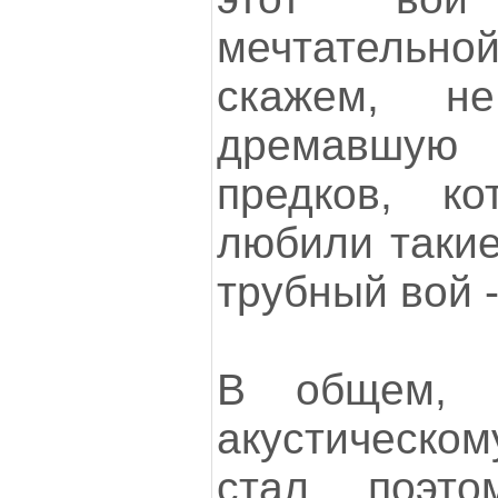
мечтательн
скажем, н
дремавшую
предков, ко
любили такие
трубный вой - 
В общем, б
акустическ
стал поэт