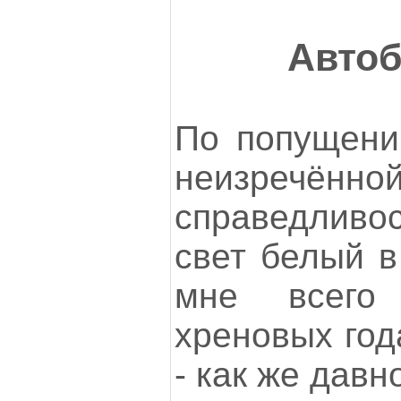
Авто
По попущени
неизре
справедливос
свет белый в
мне всего 
хреновых год
- как же давн