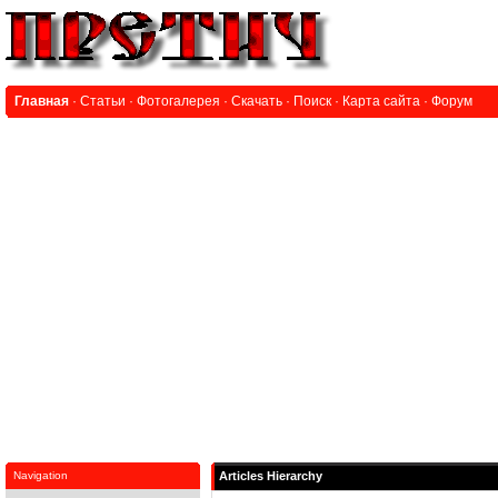
Главная
·
Статьи
·
Фотогалерея
·
Скачать
·
Поиск
·
Карта сайта
·
Форум
Navigation
Articles Hierarchy