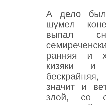
А дело был
шумел кон
выпал с
семиреченс
ранняя и хо
кизяки и 
бескрайняя, 
значит и ве
злой, со с