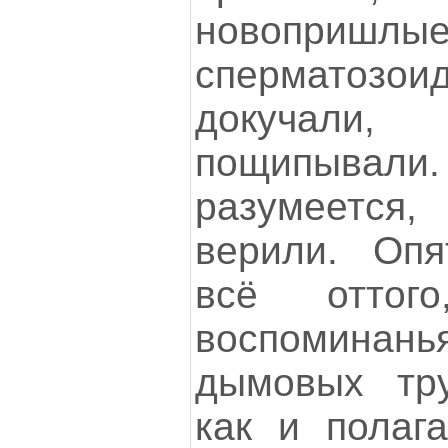
новопришл
сперматозо
докучали,
пощипыва
разумеется
верили. Опя
всё оттог
воспоминань
дымовых тру
как и полага