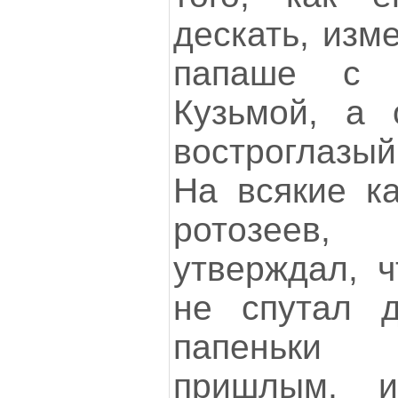
дескать, изм
папаше с 
Кузьмой, а 
востроглазый
На всякие к
ротозеев,
утверждал, ч
не спутал д
папеньки 
пришлым, и