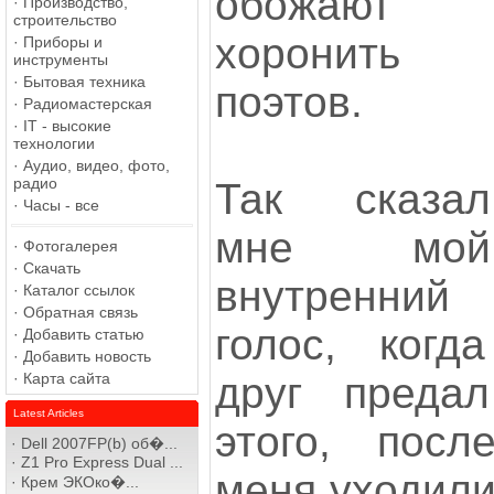
обожают
·
Производство,
строительство
хоронить
·
Приборы и
инструменты
·
Бытовая техника
поэтов.
·
Радиомастерская
·
IT - высокие
технологии
·
Аудио, видео, фото,
радио
Так сказал
·
Часы - все
мне мой
·
Фотогалерея
·
Скачать
внутренний
·
Каталог ссылок
·
Обратная связь
голос, когд
·
Добавить статью
·
Добавить новость
·
Карта сайта
друг преда
Latest Articles
этого, посл
·
Dell 2007FP(b) об�...
·
Z1 Pro Express Dual ...
меня уходили
·
Крем ЭКОко�...