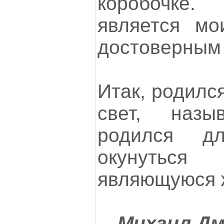
коробочке
является мо
достоверным
Итак, родился
свет, назы
родился д
окунуться
являющуюся 
Михаил Дм