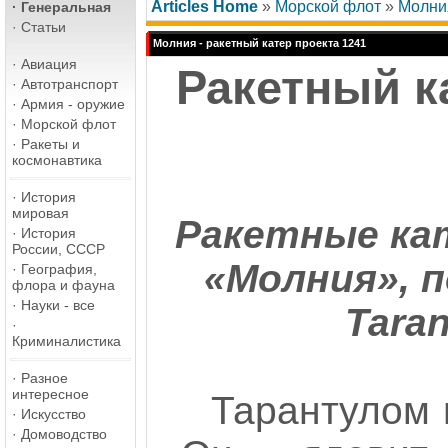
Articles Home
»
Морской флот
»
Молния
·
Генеральная
·
Статьи
Молния - ракетный катер проекта 1241
·
Авиация
Ракетный к
·
Автотранспорт
·
Армия - оружие
·
Морской флот
·
Ракеты и
космонавтика
·
История
мировая
Ракетные кат
·
История
России, СССР
«Молния», 
·
География,
флора и фауна
·
Науки - все
Taran
·
Криминалистика
·
Разное
интересное
Тарантулом 
·
Искусство
·
Домоводство