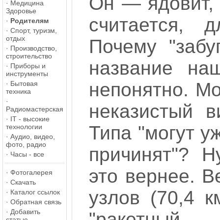
Он — ядовит, 
·
Медицина
Здоровье
считается, 
·
Родителям
·
Спорт, туризм,
отдых
Почему "забу
·
Производство,
строительство
название на
·
Приборы и
инструменты
непонятно. Мо
·
Бытовая
техника
·
неказистый в
Радиомастерская
·
IT - высокие
Типа "могут у
технологии
·
Аудио, видео,
фото, радио
причинят"? Н
·
Часы - все
это вернее. В
·
Фотогалерея
·
Скачать
узлов (70,4 к
·
Каталог ссылок
·
Обратная связь
·
Добавить
"ракетны
статью