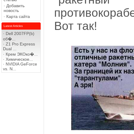
·
Добавить
противокорабе
новость
·
Карта сайта
Вот так!
Latest Articles
·
Dell 2007FP(b)
об�...
·
Z1 Pro Express
Dual ...
·
Крем ЭКОко�...
·
Химическое...
·
NVIDIA GeForce
vs. N...