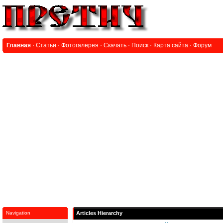
Главная
·
Статьи
·
Фотогалерея
·
Скачать
·
Поиск
·
Карта сайта
·
Форум
Navigation
Articles Hierarchy