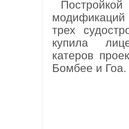
Построй
модификаций 
трех судостр
купила лиц
катеров прое
Бомбее и Гоа.