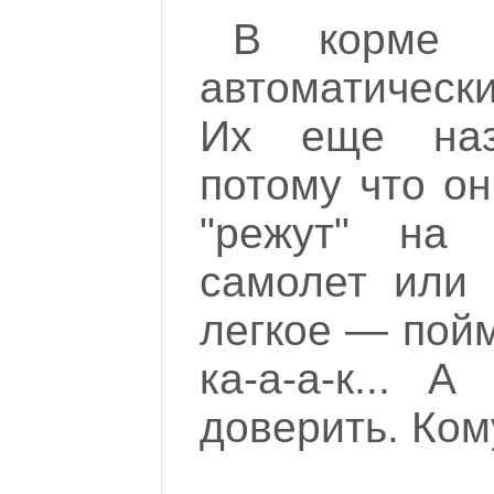
В корме 
автоматическ
Их еще назы
потому что он
"режут" на 
самолет или 
легкое — пойм
ка-а-а-к... 
доверить. Кому