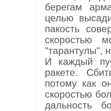
берегам арм
целью высад
пакость сове
скоростью м
"тарантулы", н
И каждый пу
ракете. Сби
потому как он
скоростью бол
дальность б