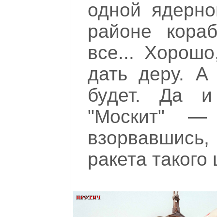
одной ядерно
районе кора
все... Хорошо
дать деру. А
будет. Да 
"Москит" —
взорвавшис
ракета такого 