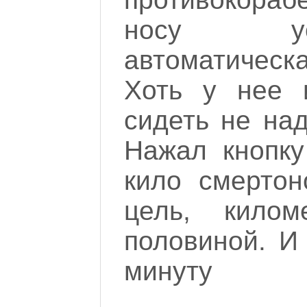
носу уст
автоматическ
Хоть у нее 
сидеть не над
Нажал кнопк
кило смертон
цель, кило
половиной. И
минуту