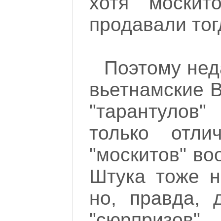
хотя "моски
продавали тог
Поэтому нед
вьетнамские 
"тарантулов"
только отли
"москитов" во
Штука тоже н
но, правда, 
"сюрпризов"