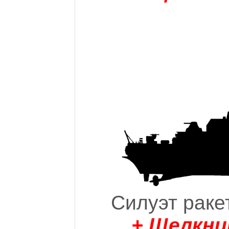
Силуэт раке
+ Щелкни