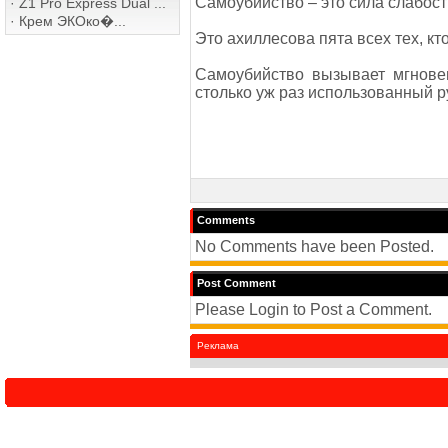
Самоубийство – это сила слабости
·
Z1 Pro Express Dual ...
·
Крем ЭКОко�...
Это ахиллесова пята всех тех, кт
Самоубийство вызывает мгновен
столько уж раз использованный 
Comments
No Comments have been Posted.
Post Comment
Please Login to Post a Comment.
Реклама