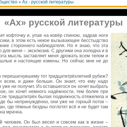
общество
»
Ах - русской литературы
«Ах» русской литературы
ает кофточку и, упав на ковёр спиною, задрав ноги
усики, в этом есть некое вызывающее бесстыдство
ание стороннего наблюдателя. Но я знаю, что эта
 для меня – эксклюзив. С другими она холодна и в
эта мысль заставляет меня дрожать всем телом и
ошлые и настоящие измены. Но сейчас мне не до
ю перешагнувшему тот тридцатитрёхлетний рубеж?
 и всем, и даже больше. Он знает, что ему надо
о уже не получит. Из оставшегося он хочет выбрать
ное, он хочет немного надёжности, тем более при
осле тридцатитрёх былая подвижность отяжелела и
оде бы непринуждённо, они уже не горный поток –
ан, где тёмные бездны поглотят всё и не будет там
на мрачна.
 человек. Он был весел и совсем как в жизни –