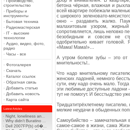
добр и внимателен. В квартире
·
Производство,
строительство
бетона чёрная, влажная и рыхла
всей квартире побежали маленьки
·
Приборы и
инструменты
с широкого зеленовато-мясистого
окно – раздавить жалко. Пау
·
Бытовая техника
малахитовым узором, жирны
·
Радиомастерская
сопротивляется, лишь неловко п
·
IT - высокие
безобидным и совсем не ст
технологии
одобрительно кивает головой. 
·
Аудио, видео, фото,
«Мама! Мама!»…
радио
·
Часы - все
А утром болели зубы – это от 
мнительность!..
·
Фотогалерея
·
Скачать
Что надо мнительному писател
·
Каталог ссылок
женских ладоней, немного бессты
·
Обратная связь
сути, ему надо очень мало. Тогд
·
Добавить статью
эти любимые доступные ладони –
·
Добавить новость
тут не помогут. И бесстыдство у
·
Карта сайта
Тридцатитрёхлетнему писателю, 
Latest Articles
мелкие неудачи в обыденных попы
·
Night, loneliness an...
Самоубийство – замечательная ве
·
Why didn't Buratino ...
самое-самое в жизни, сама Жизнь
·
Dell 2007FP(b) об�...