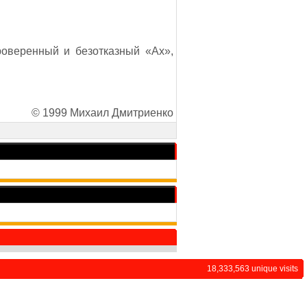
роверенный и безотказный «Ах»,
© 1999 Михаил Дмитриенко
18,333,563 unique visits