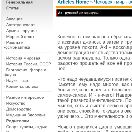
Articles Home
»
Человек - мир - 
·
Генеральная
·
Статьи
Ах - русской литературы
·
Авиация
·
Автотранспорт
·
Армия - оружие
·
Морской флот
Конечно, в том, как она сбрасыв
стаскивает джинсы, а затем и тр
·
Ракеты и
космонавтика
на уровне похоти. Ах! – восклиц
демонстрация бесстыдства только
целом равнодушна. Только одна 
·
История мировая
радостно прощать ей все её пр
·
История России, СССР
неё.
·
География, флора и
фауна
Что надо неудавшемуся писател
·
Науки - все
Кажется, ему надо многое, как
·
Криминалистика
большее, и он знает, что большег
самое-самое. И - ничего! Навер
·
Разное интересное
такой развитой мнительности. П
·
Искусство
мысли, хоть и льются легко и вр
·
Домоводство
они река, спокойно текущая в оке
·
Медицина Здоровье
уж ничего… Это мнительность и о
·
Родителям
·
Спорт, туризм, отдых
Ночью приснился давно умерший