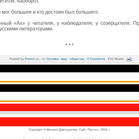
! Или, наоборот.
о мог большее и кто достоин был большего.
ный «Ах» у читателя, у наблюдателя, у созерцателя. П
русскими литераторами.
* * *
·
Posted by
Pretich
on ·
In
Человек - мир - общество
·
0 Comments
· 610 Reads ·
Copyright © Михаил Дмитриенко. Сайт Претич. 2004 г.