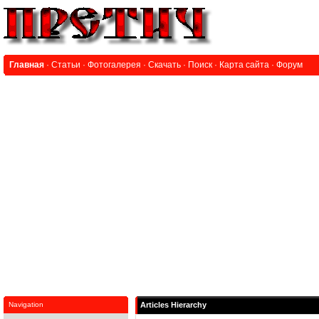
Главная
·
Статьи
·
Фотогалерея
·
Скачать
·
Поиск
·
Карта сайта
·
Форум
Navigation
Articles Hierarchy