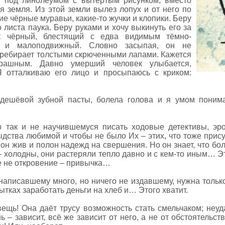
, под линолеумом с вытертым рисунком, вместо
я земля. Из этой земли вылез лопух и от него по
е чёрные муравьи, какие-то жучки и клопики. Беру
 листа паука. Беру руками и хочу выкинуть его за
к чёрный, блестящий с едва видимым тёмно-
й и малоподвижный. Словно засыпая, он не
еребирает толстыми скрюченными лапами. Кажется
рашным. Давно умерший человек улыбается,
Я отталкиваю его лицо и просыпаюсь с криком:
дешёвой зубной пасты, болела голова и я умом понима
ю так и не научившемуся писать ходовые детективы, эр
дства любимой и чтобы не было Их – этих, что тоже прис
а он жив и полон надежд на свершения. Но он знает, что бо
 холодны, они растеряли тепло давно и с кем-то иным… Эт
же не откровение – привычка…
написавшему много, но ничего не издавшему, нужна только
тках заработать деньги на хлеб и… Этого хватит.
щь! Она даёт трусу возможность стать смельчаком; неуда
 – зависит, всё же зависит от него, а не от обстоятельс