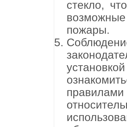
стекло, чт
возможн
пожары.
Соблюдени
законода
установко
ознакоми
правила
относител
использо