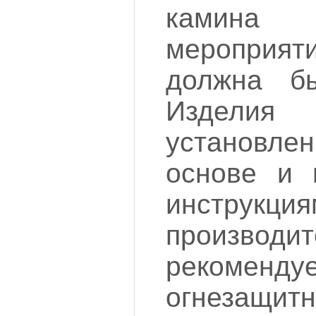
камина
мероприяти
должна бы
Изделия
установл
основе и 
инструкция
произво
рекоменду
огнезащи