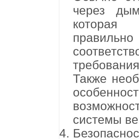
через дым
которая
правильн
соответств
требовани
Также необ
особенно
возможно
системы ве
Безопасн