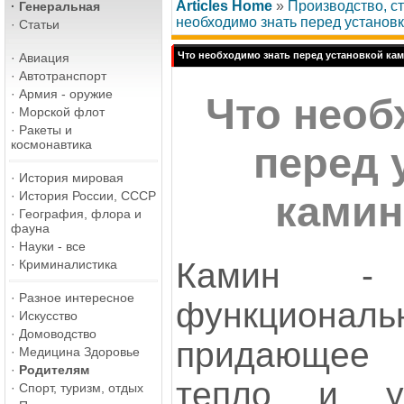
Articles Home
»
Производство, ст
·
Генеральная
необходимо знать перед установ
·
Статьи
Что необходимо знать перед установкой ка
·
Авиация
·
Автотранспорт
·
Армия - оружие
Что необ
·
Морской флот
·
Ракеты и
космонавтика
перед 
·
История мировая
·
История России, СССР
камин
·
География, флора и
фауна
·
Науки - все
Камин -
·
Криминалистика
·
Разное интересное
функциональ
·
Искусство
·
Домоводство
придающее
·
Медицина Здоровье
·
Родителям
тепло и у
·
Спорт, туризм, отдых