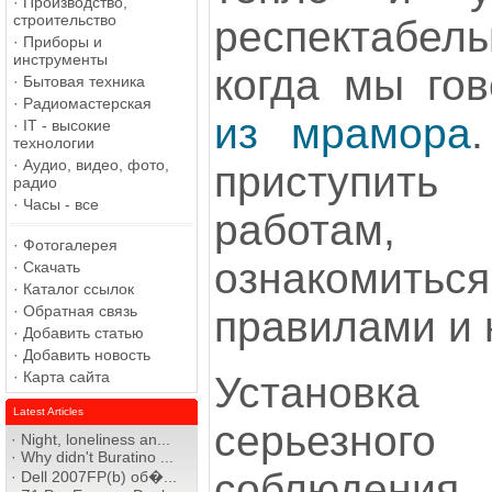
·
Производство,
строительство
респектабел
·
Приборы и
инструменты
когда мы го
·
Бытовая техника
·
Радиомастерская
из мрамора
·
IT - высокие
технологии
·
Аудио, видео, фото,
приступит
радио
·
Часы - все
работам,
·
Фотогалерея
ознакомить
·
Скачать
·
Каталог ссылок
·
Обратная связь
правилами и
·
Добавить статью
·
Добавить новость
·
Карта сайта
Установка 
Latest Articles
серьезно
·
Night, loneliness an...
·
Why didn't Buratino ...
соблюдени
·
Dell 2007FP(b) об�...