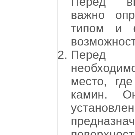
Перед в
важно опр
типом и 
возможнос
Перед 
необходи
место, гд
камин. О
установле
предназна
поверхно