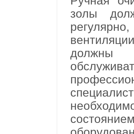
Ручная оч
золы дол
регуляр
вентиляц
должны 
обслуживат
профессио
специал
необходи
состояние
оборудо