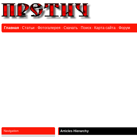
Главная
·
Статьи
·
Фотогалерея
·
Скачать
·
Поиск
·
Карта сайта
·
Форум
Navigation
Articles Hierarchy