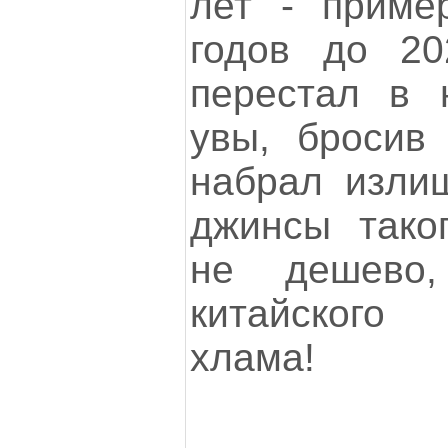
лет - приме
годов до 202
перестал в н
увы, бросив 
набрал излиш
джинсы таког
не дешево,
китайского 
хлама!