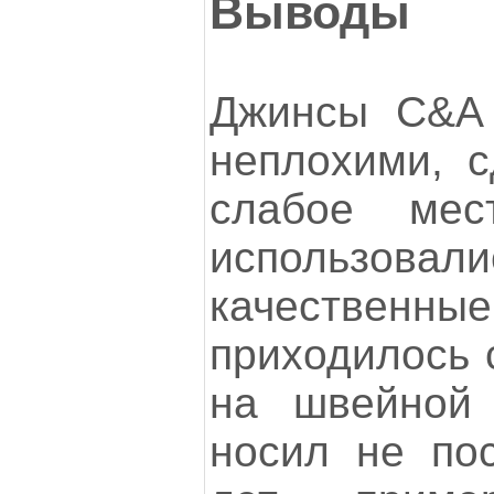
Выводы
Джинсы C&A
неплохими, с
слабое ме
использов
качествен
приходилось 
на швейной 
носил не пос