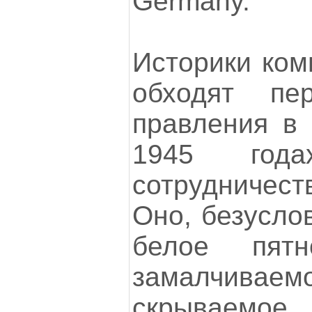
Germany.
Историки ком
обходят пер
правления в 
1945 год
сотрудничес
Оно, безуслов
белое пятно
замалчивае
скрываемое.