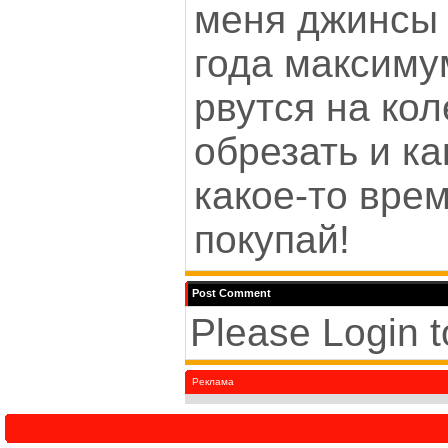
меня джинсы
года максиму
рвутся на ко
обрезать и ка
какое-то вре
покупай!
Post Comment
Please Login 
Реклама