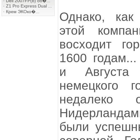
·
Dell 2007FP(b) об�...
·
Z1 Pro Express Dual ...
·
Крем ЭКОко�...
Однако, как
этой компан
восходит го
1600 годам..
и Августа
немецкого г
недалеко 
Нидерланда
были успешн