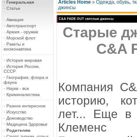
Articles Home
»
Одежда, обувь, тк
·
Генеральная
джинсы
·
Статьи
C&A FADE OUT светлые джинсы
·
Авиация
·
Автотранспорт
Старые д
·
Армия - оружие
·
Морской флот
C&A 
·
Ракеты и
космонавтика
·
История мировая
·
История России,
СССР
·
География, флора и
фауна
Компания C&
·
Науки - все
·
Криминалистика
историю, ко
·
Разное интересное
лет... Еще в
·
Искусство
·
Домоводство
Клемен
·
Медицина Здоровье
·
Родителям
·
Спорт, туризм, отдых