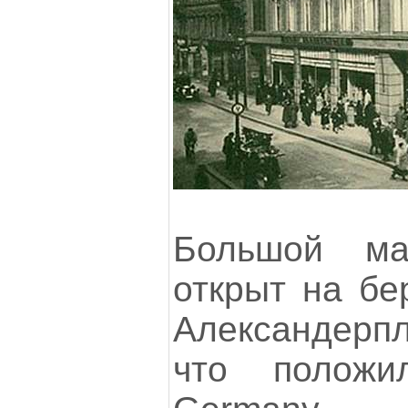
Большой м
открыт на бе
Александерп
что полож