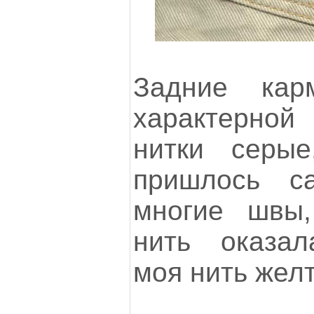
Задние кар
характерно
нитки серы
пришлось с
многие швы,
нить оказала
моя нить желт