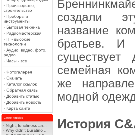
Бреннинкмай
·
Производство,
строительство
создали э
·
Приборы и
инструменты
название ко
·
Бытовая техника
·
Радиомастерская
·
IT - высокие
братьев. И 
технологии
·
Аудио, видео, фото,
существует 
радио
·
Часы - все
семейная ком
·
Фотогалерея
·
Скачать
же направле
·
Каталог ссылок
·
Обратная связь
модной одеж
·
Добавить статью
·
Добавить новость
·
Карта сайта
Latest Articles
История C&
·
Night, loneliness an...
·
Why didn't Buratino ...