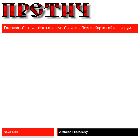
Главная
·
Статьи
·
Фотогалерея
·
Скачать
·
Поиск
·
Карта сайта
·
Форум
Navigation
Articles Hierarchy