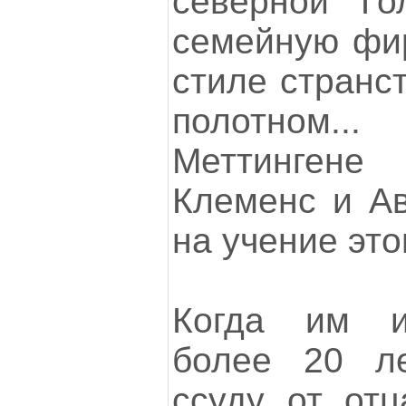
северной Го
семейную фир
стиле странс
полотном
Меттингене
Клеменс и Ав
на учение это
Когда им и
более 20 ле
ссуду от отц