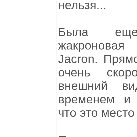
нельзя...
Была ещ
жакроновая
Jacron. Прям
очень скор
внешний в
временем и р
что это место