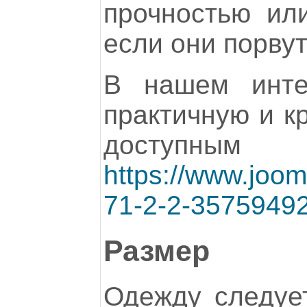
прочностью ил
если они порвут
В нашем инте
практичную и к
дост
https://www.joo
71-2-2-3575949
Размер
Одежду следует