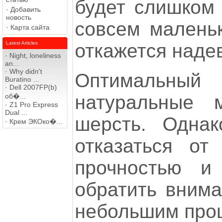
будет слишком 
·
Добавить
новость
совсем маленьк
·
Карта сайта
откажется надев
Latest Articles
·
Night, loneliness
an...
·
Why didn't
Оптимальный
Buratino ...
·
Dell 2007FP(b)
натуральные 
об�...
·
Z1 Pro Express
Dual ...
шерсть. Однак
·
Крем ЭКОко�...
отказаться от
прочностью и
обратить внима
небольшим проц