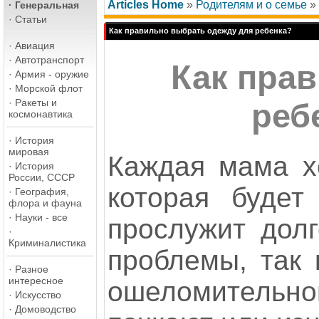
Articles Home
»
Родителям и о семье
»
·
Генеральная
·
Статьи
Как правильно выбрать одежду для ребенка?
·
Авиация
·
Автотранспорт
Как пра
·
Армия - оружие
·
Морской флот
·
Ракеты и
реб
космонавтика
·
История
мировая
Каждая мама хо
·
История
России, СССР
которая будет
·
География,
флора и фауна
·
Науки - все
прослужит долг
·
Криминалистика
проблемы, так 
·
Разное
интересное
ошеломительно
·
Искусство
·
Домоводство