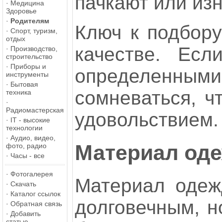
пачкают или из
·
Медицина
Здоровье
·
Родителям
Ключ к подбору
·
Спорт, туризм,
отдых
качестве. Ес
·
Производство,
строительство
·
Приборы и
определенн
инструменты
·
Бытовая
сомневаться, ч
техника
·
Радиомастерская
удовольствием.
·
IT - высокие
технологии
·
Аудио, видео,
Материал од
фото, радио
·
Часы - все
·
Фотогалерея
Материал одеж
·
Скачать
·
Каталог ссылок
долговечным, н
·
Обратная связь
·
Добавить
статью