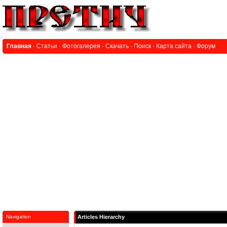
Главная
·
Статьи
·
Фотогалерея
·
Скачать
·
Поиск
·
Карта сайта
·
Форум
Navigation
Articles Hierarchy