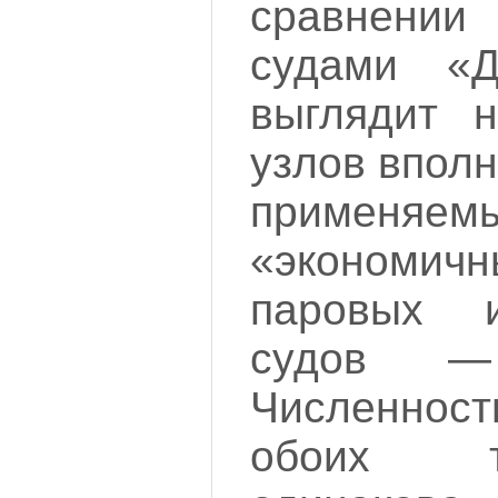
сравнени
судами «
выглядит н
узлов впол
примен
«эконом
паровых 
судов —
Численнос
обоих т