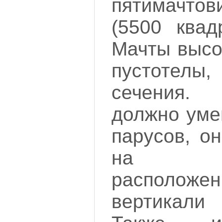
пятимачто
(5500 квад
Мачты высо
пустотелы,
сечения.
должно уме
парусов, о
на ба
распол
вертикали