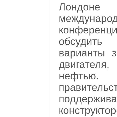
Лондоне
междунаро
конфере
обсудит
варианты з
двигателя
нефтью.
правительс
поддержив
конструкто