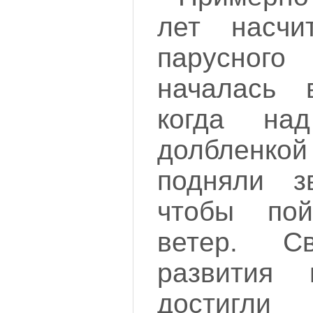
лет насчи
па­русно
началась 
когда на
долбленкой
подняли з
чтобы пой
ветер. С
развития 
достигл