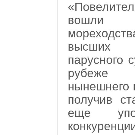
«Повелит
вошли 
мореходст
высших 
парусного 
рубеже 
нынешнего 
получив ст
еще упо
конкуренции