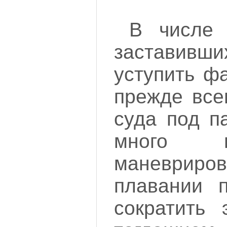
В числе 
заставивш
уступить ф
прежде все
суда под п
много 
маневри
плавании п
сократить 