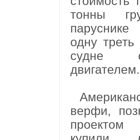
стоимость 
тонны г
парусник
одну треть
судне 
двигателем.
Американ
верфи, поз
проекто
купили 