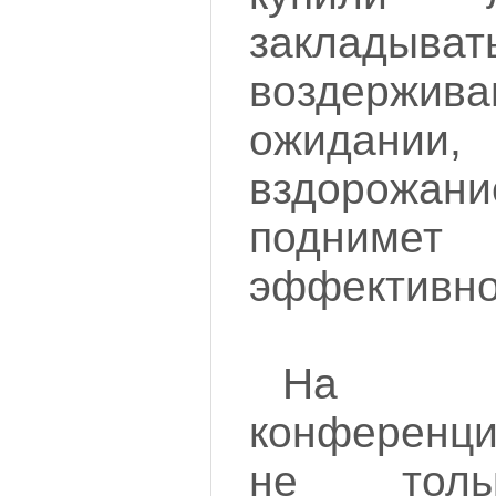
закладыв
воздер
ожидании
вздорожа
поднимет 
эффективно
На ло
конференц
не толь