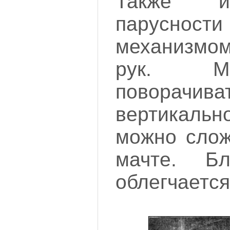
Также и
парусност
механизмо
рук. М
поворачи
вертикаль
можно слож
мачте. Бл
облегчается