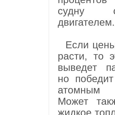
судну 
двигателем.
Если цены
расти, то 
выведет па
но победит
атомным
Может такж
жидкое топ