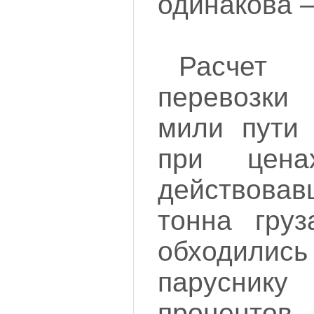
одинакова —
Расчет
перевозки
мили пути 
при цен
действовав
тонна гру
обходили
паруснику
проценто