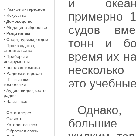
и океан
·
Разное интересное
примерно 1
·
Искусство
·
Домоводство
судов вме
·
Медицина Здоровье
·
Родителям
тонн и б
·
Спорт, туризм, отдых
·
Производство,
строительство
время их н
·
Приборы и
инструменты
несколько
·
Бытовая техника
·
Радиомастерская
это учебные
·
IT - высокие
технологии
·
Аудио, видео, фото,
радио
·
Часы - все
Однако,
·
Фотогалерея
·
Скачать
большие
·
Каталог ссылок
·
Обратная связь