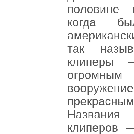
половине 
когда бы
американск
так назы
клиперы 
огромны
вооружени
прекрас
Названия
клиперов —