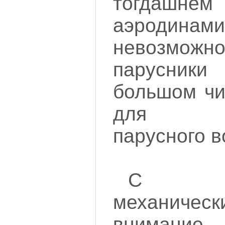
тогдашнем
аэродин
невозможно
парусник
большом чи
для об
парусного 
С по
механичес
внимание 