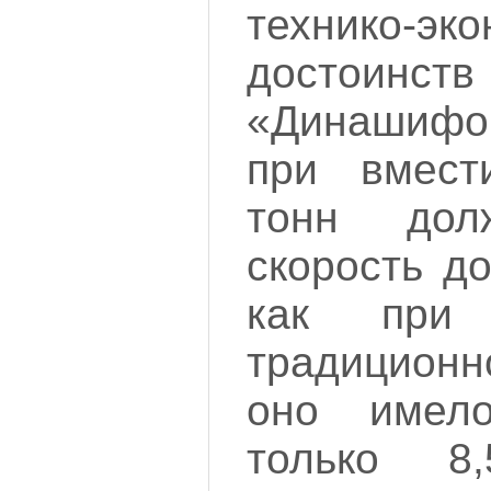
технико-эк
достоинст
«Динашифо
при вмест
тонн дол
скорость до
как при 
традицион
оно имел
только 8