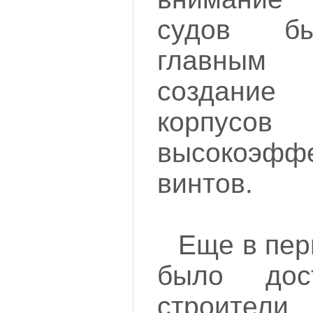
судов б
главным
создани
корп
высокоэфф
винтов.
Еще в пер
было дост
строител