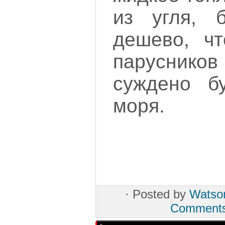
из угля, б
дешево, чт
парусни
суждено б
моря.
·
Posted by
Watso
Comment