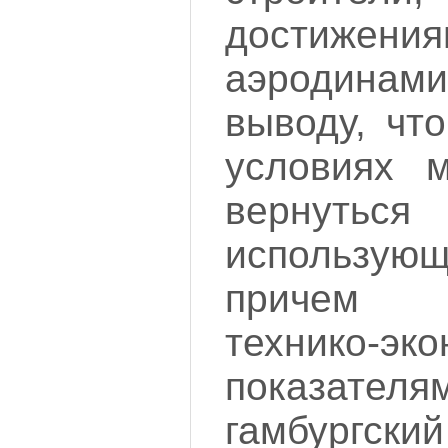
достижения
аэродинам
выводу, чт
условиях 
вернуть
использующ
причем 
технико-эк
показателя
гамбург