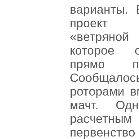
варианты. 
проект 
«ветряно
которое 
прямо п
Сообщало
роторами в
мачт. Од
расчетн
первенс