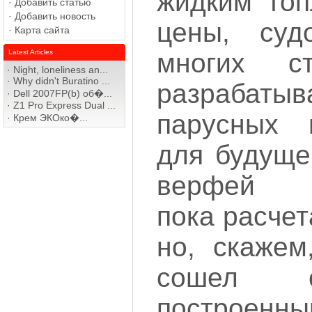
жидким топ
·
Добавить статью
·
Добавить новость
цены, суд
·
Карта сайта
Latest Articles
многих с
·
Night, loneliness an...
·
Why didn't Buratino ...
разрабат
·
Dell 2007FP(b) об�...
·
Z1 Pro Express Dual ...
парусных 
·
Крем ЭКОко�...
для будуще
верфей о
пока расче
но, скажем
сошел с
постро