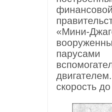
финансо
правител
«Мини-Джаг
вооруже
пару
вспомогате
двигателем
скорость до