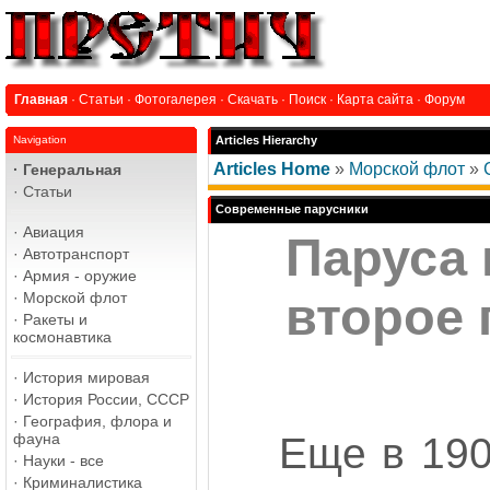
Главная
·
Статьи
·
Фотогалерея
·
Скачать
·
Поиск
·
Карта сайта
·
Форум
Navigation
Articles Hierarchy
Articles Home
»
Морской флот
»
·
Генеральная
·
Статьи
Современные парусники
·
Авиация
Паруса 
·
Автотранспорт
·
Армия - оружие
·
Морской флот
второе
·
Ракеты и
космонавтика
·
История мировая
·
История России, СССР
·
География, флора и
фауна
Еще в 190
·
Науки - все
·
Криминалистика