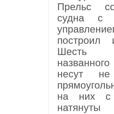
Прельс со
судна с а
управление
построил 
Шесть м
названно
несут не
прямоуголь
на них с
натянут