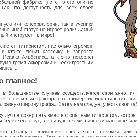
ебельной фабрике (но от этого они не
 Так что доступность для всех слоев
пускники консерватории, так и ученики
либо иной статус не играет роли! Самый
ный инструмент в мире!
ластен гитаристам, настолько огромен,
н! Кто-то любит классику, и запросто
 Исаака Альбениса, а кто-то покоряет
двумя-тремя аккордами и бесхитростным
ансы...
о главное!
 в большинстве случаев осуществляется спонтанно, или
учесть несколько факторов, например тип или стиль гитары
 разную ширину грифа... Затем вам следует учесть свои габ
у лучше совершать вместе с опытным гитаристом, которы
 берете его с рук, где-нибудь в комиссионном магазине, или
 что обращать внимание, очень часто поломки или 