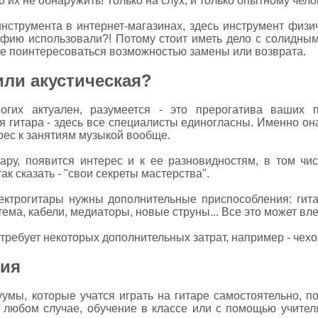
 их не обнаружить! Только на слух, и только опытному чело
инструмента в интернет-магазинах, здесь инструмент физич
графию использовали?! Потому стоит иметь дело с солидны
ее поинтересоваться возможностью замены или возврата.
или акустическая?
гих актуален, разумеется - это прерогатива ваших п
я гитара - здесь все специалисты единогласны. Именно он
рес к занятиям музыкой вообще.
ару, появится интерес и к ее разновидностям, в том чис
ак сказать - "свои секреты мастерства".
электрогитары нужны дополнительные приспособления: ги
тема, кабели, медиаторы, новые струны... Все это может вле
 требует некоторых дополнительных затрат, например - чехол
ния
умы, которые учатся играть на гитаре самостоятельно, п
 любом случае, обучение в классе или с помощью учител