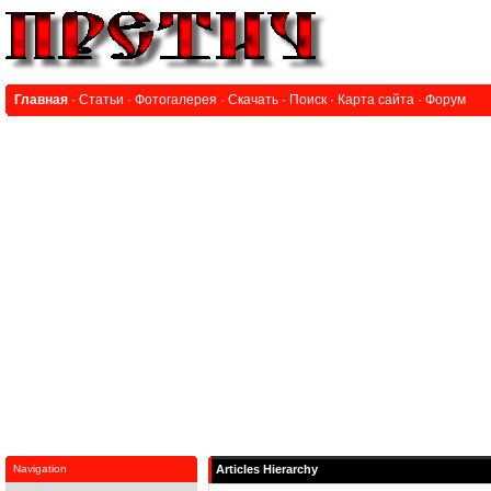
Главная
·
Статьи
·
Фотогалерея
·
Скачать
·
Поиск
·
Карта сайта
·
Форум
Navigation
Articles Hierarchy