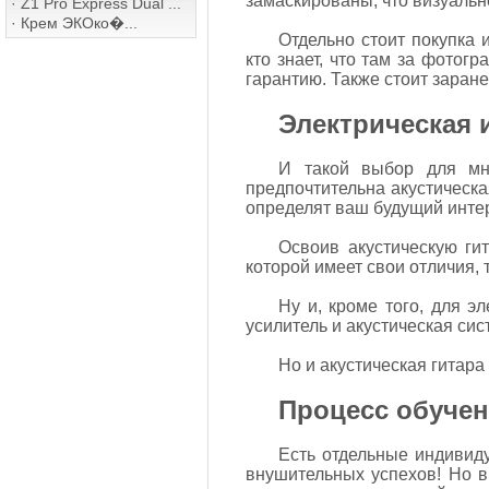
замаскированы, что визуально
·
Z1 Pro Express Dual ...
·
Крем ЭКОко�...
Отдельно стоит покупка 
кто знает, что там за фото
гарантию. Также стоит заран
Электрическая 
И такой выбор для мно
предпочтительна акустическа
определят ваш будущий инте
Освоив акустическую гит
которой имеет свои отличия, т
Ну и, кроме того, для 
усилитель и акустическая сис
Но и акустическая гитара
Процесс обуче
Есть отдельные индивиду
внушительных успехов! Но в