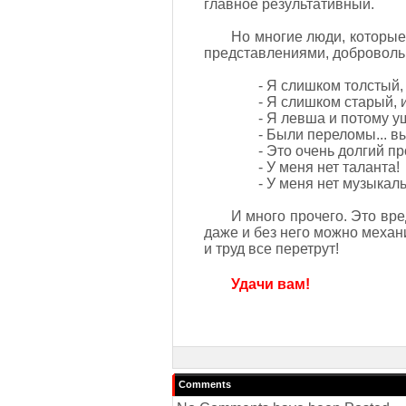
главное результативный.
Но многие люди, которые
представлениями, добровольн
- Я слишком толстый, 
- Я слишком старый, и
- Я левша и потому у
- Были переломы... вы
- Это очень долгий пр
- У меня нет таланта!
- У меня нет музыкаль
И много прочего. Это вр
даже и без него можно механи
и труд все перетрут!
Удачи вам!
Comments