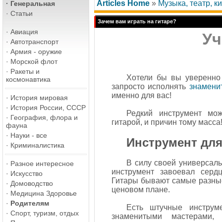
Articles Home
»
Музыка, театр, к
·
Генеральная
·
Статьи
Зачем вам играть на гитаре?
·
Авиация
Уч
·
Автотранспорт
·
Армия - оружие
·
Морской флот
·
Ракеты и
Хотели бы вы уверенно
космонавтика
запросто исполнять
знамени
именно для вас!
·
История мировая
·
История России, СССР
Редкий инструмент мож
·
География, флора и
гитарой, и причин тому масса
фауна
·
Науки - все
Инструмент для
·
Криминалистика
В силу своей универсаль
·
Разное интересное
инструмент завоевал серд
·
Искусство
Гитары бывают самые разные,
·
Домоводство
ценовом плане.
·
Медицина Здоровье
·
Родителям
Есть штучные инструм
·
Спорт, туризм, отдых
знаменитыми мастерами,