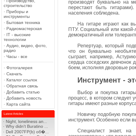
·
Производство,
производят буквально на м
строительство
перестают быть гитарами).
·
Приборы и
населения соблюдена.
инструменты
·
Бытовая техника
На гитаре играют как вы
·
Радиомастерская
ПТУ. Социальный или какой-
·
IT - высокие
демократичный или толерант
технологии
·
Аудио, видео, фото,
Репертуар, который подв
радио
что он буквально необъяте
·
Часы - все
сыграет, например, Астурию
сердца соседских девчонок 
боем, исполняя дворовые ром
·
Фотогалерея
·
Скачать
Инструмент - эт
·
Каталог ссылок
·
Обратная связь
·
Добавить статью
Выбор и покупка гитары
процесс, в котором следует 
·
Добавить новость
гитары имеют разные корпуса,
·
Карта сайта
Новичку подобную покупк
Latest Articles
инструмент. Особенно если вы
·
Night, loneliness an...
·
Why didn't Buratino ...
Специалист знает, на
·
Dell 2007FP(b) об�...