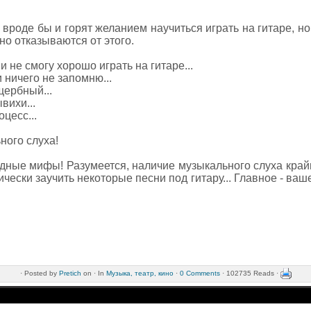
 вроде бы и горят желанием научиться играть на гитаре, 
о отказываются от этого.
и не смогу хорошо играть на гитаре...
 ничего не запомню...
щербный...
вихи...
оцесс...
ного слуха!
едные мифы! Разумеется, наличие музыкального слуха край
чески заучить некоторые песни под гитару... Главное - ваш
·
Posted by
Pretich
on ·
In
Музыка, театр, кино
·
0 Comments
· 102735 Reads ·