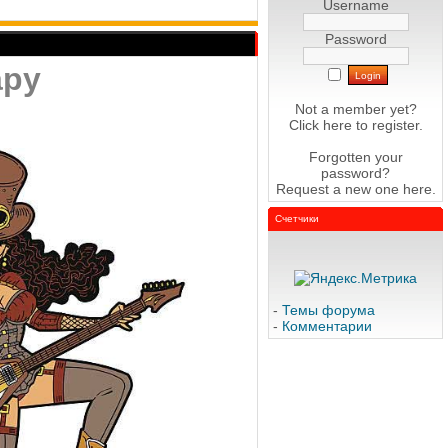
Username
Password
ару
Not a member yet?
Click here
to register.
Forgotten your
password?
Request a new one
here
.
Счетчики
-
Темы форума
-
Комментарии