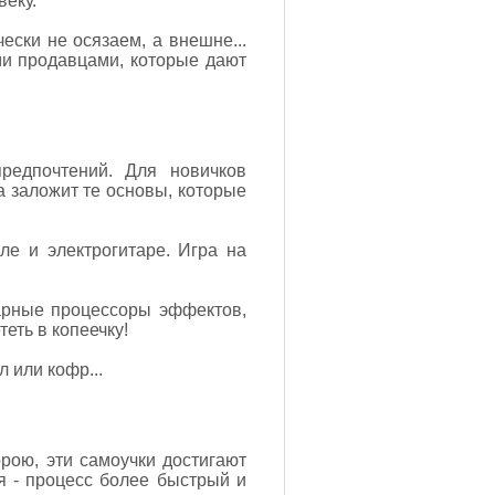
веку.
ески не осязаем, а внешне...
ми продавцами, которые дают
редпочтений. Для новичков
а заложит те основы, которые
ле и электрогитаре. Игра на
тарные процессоры эффектов,
теть в копеечку!
 или кофр...
орою, эти самоучки достигают
я - процесс более быстрый и