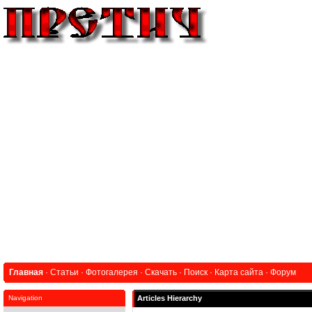
Главная
·
Статьи
·
Фотогалерея
·
Скачать
·
Поиск
·
Карта сайта
·
Форум
Navigation
Articles Hierarchy