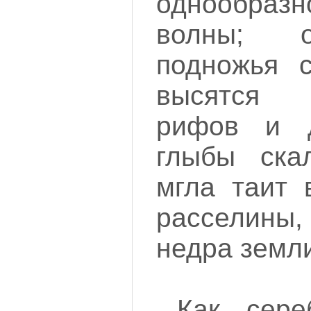
однообра
волны; 
подножья 
высятся 
рифов и д
глыбы скал
мгла таит 
расселин
недра земл
Как сере