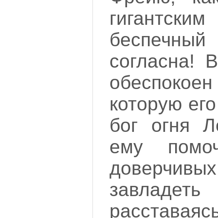
гигантск
беспечный
согласна! 
обеспокое
которую ег
бог огня Л
ему помоч
доверчивы
завладет
расставаяс