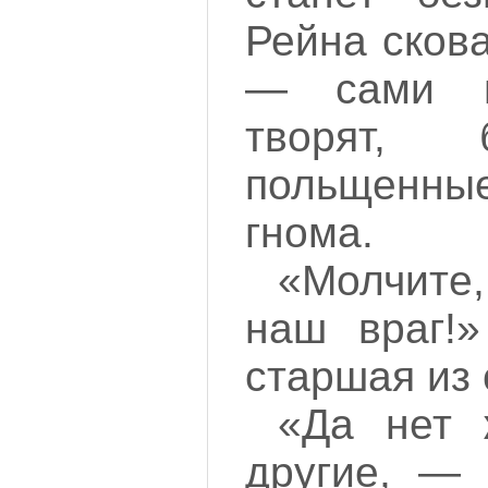
Рейна сков
— сами н
творят, 
польщенн
гнома.
«Молчите
наш враг!
старшая из 
«Да нет 
другие, — 