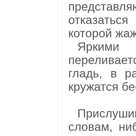
представл
отказать
которой жаж
Ярким
переливае
гладь, в р
кружатся б
Прислу
словам, ни