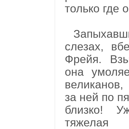
только где о
Запыха
слезах, вб
Фрейя. Вз
она умоляе
великанов,
за ней по п
близко! 
тяжела