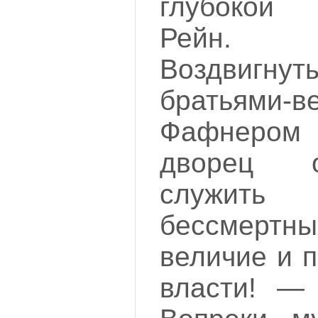
глубокой 
Рейн. 
Воздвигнут
братьями-в
Фафнером
дворец 
служит
бессмертн
величие и 
власти! — 