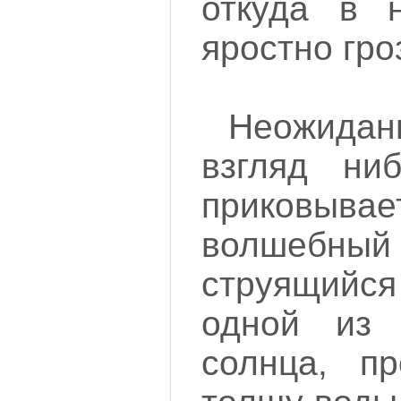
откуда в 
яростно гро
Неожид
взгляд ниб
приковы
волшеб
струящий
одной из 
солнца, пр