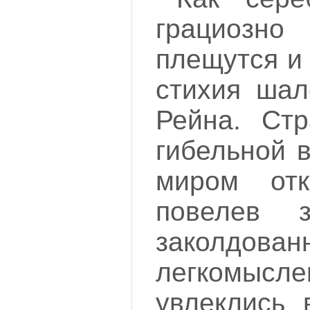
грациоз
плещутся и
стихия шал
Рейна. Ст
гибельной 
миром от
повелев з
заколдова
легкомысле
увлеклись 