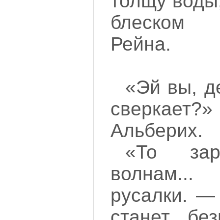
толщу воды
блеском 
Рейна.
«Эй вы, д
сверкает
Альберих.
«То зар
волнам.
русалки. —
станет бе