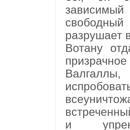
зависимы
свободны
разрушает 
Вотану отд
призрач
Валгаллы
испробоват
всеуничтож
встреченны
и упрек