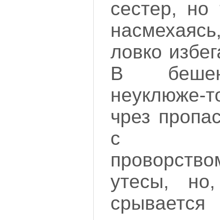
сестер, но
насмехаяс
ловко избег
В бешен
неуклюже-т
чрез пропас
с нео
проворство
утесы, но,
срывается 