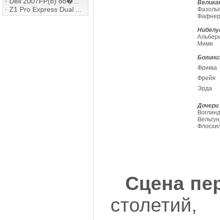
·
Dell 2007FP(b) об�...
Велика
·
Z1 Pro Express Dual ...
Фазоль
Фафне
Нибелу
Альбер
Миме
Богини
Фрикка
Фрейя
Эрда
Дочери 
Воглин
Вельгун
Флосхи
Сцена пе
столет