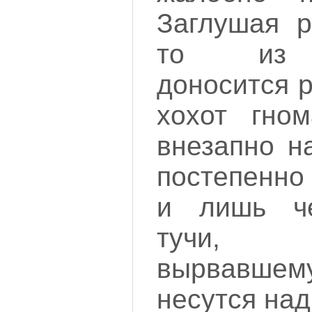
Заглушая р
то из п
доносится 
хохот гном
внезапно н
постепенно
и лишь че
тучи,
вырвавшему
несутся над