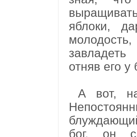
выращив
яблоки, д
молодост
завладеть
отняв его у 
А вот, н
Непостоянн
блуждающи
бог, он с