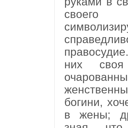
руками в с
своег
символизи
справе
правосудие
них своя
очарова
женствен
богини, хоч
в жены; др
зная, чт