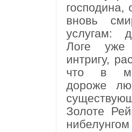
господина, 
вновь сми
услугам: д
Логе уже
интригу, ра
что в ми
дороже лю
существую
Золоте Рей
нибелунго