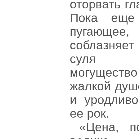
оторвать гл
Пока еще
пугающе
соблазняе
суля бе
могуществ
жалкой душ
и уродливо
ее рок.
«Цена, п