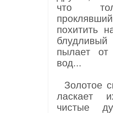
что тол
проклявши
похитить н
блудливый
пылает от 
вод...
Золотое с
ласкает и
чистые д