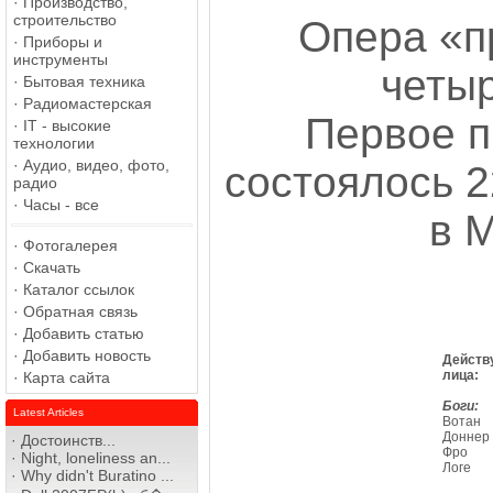
·
Производство,
строительство
Опера «п
·
Приборы и
инструменты
четы
·
Бытовая техника
·
Радиомастерская
Первое п
·
IT - высокие
технологии
·
Аудио, видео, фото,
состоялось 2
радио
·
Часы - все
в 
·
Фотогалерея
·
Скачать
·
Каталог ссылок
·
Обратная связь
·
Добавить статью
·
Добавить новость
Действ
лица:
·
Карта сайта
Боги:
Latest Articles
Вотан
Доннер
·
Достоинств...
Фро
·
Night, loneliness an...
Логе
·
Why didn't Buratino ...