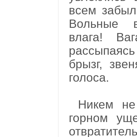
всем забыли
Вольные в
влага! Ва
рассыпая
брызг, зве
голоса.
Никем не
горном уще
отврати