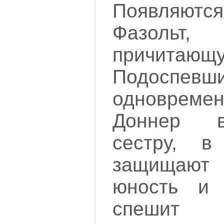
Появляю
Фазольт, 
причитающ
Подоспе
одновремен
Доннер в
сестру, в
защищают
юность и 
спешит