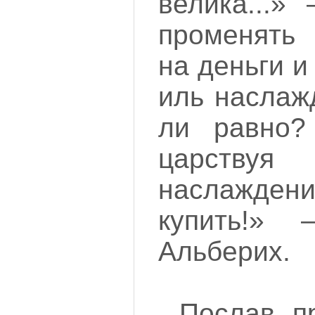
велика...»
променять 
на деньги и
иль наслаж
ли равно?
царству
наслажден
купить!» 
Альберих.
Послав п