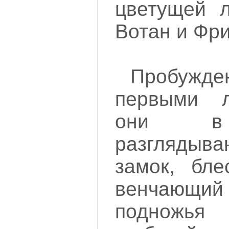
цветущей 
Вотан и Фри
Пробужд
первыми л
они в 
разглядыв
замок, бле
венчающ
подножь