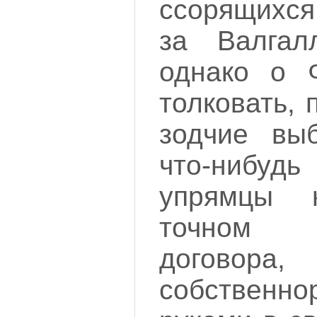
ссорящихся:
за Валгал
однако о 
толковать, 
зодчие вы
что-нибу
упрямцы 
точном 
договора
собственн