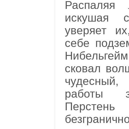
Распаляя 
искушая с
уверяет их
себе подзе
Нибельгей
сковал вол
чудесны
работы з
Перстень
безграничн