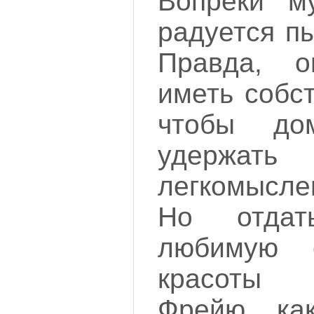
Вопреки м
радуется п
Правда, 
иметь собс
чтобы до
удержат
легкомысле
Но отда
любимую с
красоты
Фрейю, ка