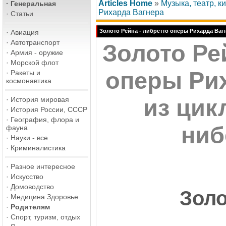
Articles Home
»
Музыка, театр, к
·
Генеральная
Рихарда Вагнера
·
Статьи
Золото Рейна - либретто оперы Рихарда Ваг
·
Авиация
·
Автотранспорт
Золото Ре
·
Армия - оружие
·
Морской флот
оперы Ри
·
Ракеты и
космонавтика
из цик
·
История мировая
·
История России, СССР
·
География, флора и
ниб
фауна
·
Науки - все
·
Криминалистика
·
Разное интересное
·
Искусство
·
Домоводство
Золо
·
Медицина Здоровье
·
Родителям
·
Спорт, туризм, отдых