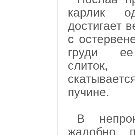
карлик о
достигает 
с остервен
груди ее
слиток
скатывается
пучине.
В непро
жалобно п