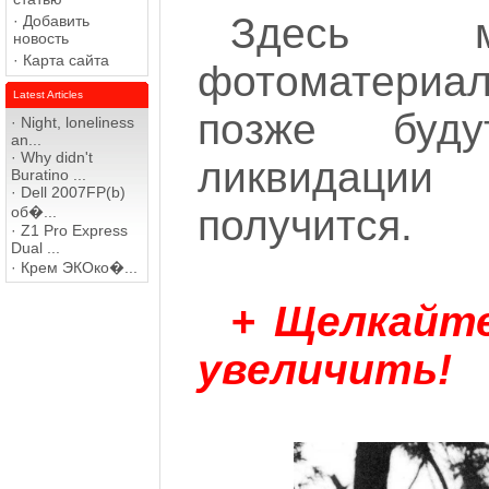
Здесь м
·
Добавить
новость
·
Карта сайта
фотоматери
Latest Articles
позже буду
·
Night, loneliness
an...
·
Why didn't
ликвидации
Buratino ...
·
Dell 2007FP(b)
получится.
об�...
·
Z1 Pro Express
Dual ...
·
Крем ЭКОко�...
+ Щелкайт
увеличить!