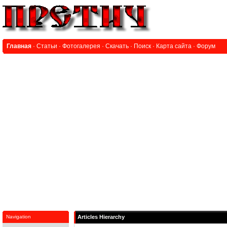
Главная
·
Статьи
·
Фотогалерея
·
Скачать
·
Поиск
·
Карта сайта
·
Форум
Navigation
Articles Hierarchy