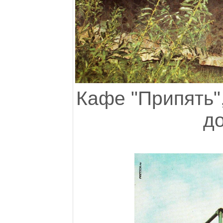
Кафе "Припять",
д