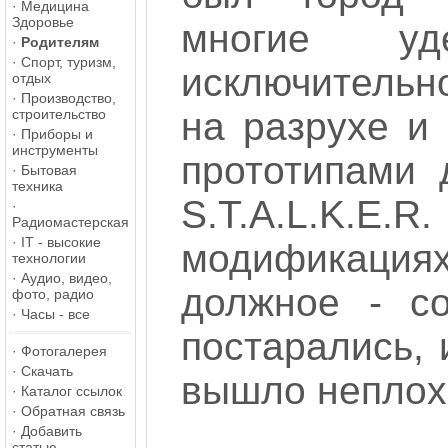
·
Медицина
Здоровье
многие уд
·
Родителям
·
Спорт, туризм,
исключительн
отдых
·
Производство,
на разрухе и
строительство
·
Приборы и
инструменты
прототипами 
·
Бытовая
техника
S.T.A.L.K.E.
·
Радиомастерская
·
IT - высокие
модификаци
технологии
·
Аудио, видео,
должное - со
фото, радио
·
Часы - все
постарались, 
·
Фотогалерея
·
Скачать
вышло неплох
·
Каталог ссылок
·
Обратная связь
·
Добавить
статью