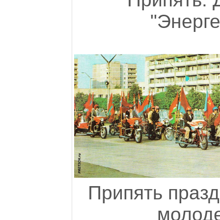
"Энерге
Припять празд
молоде