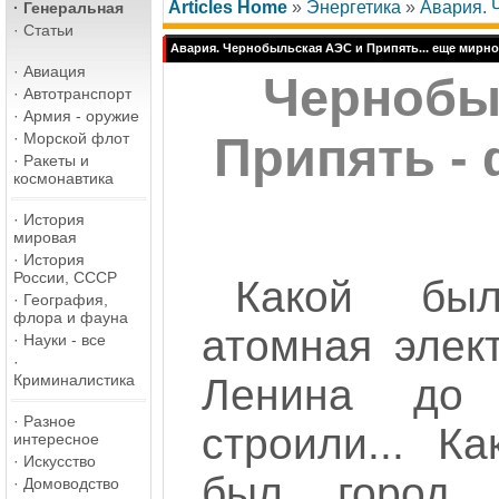
Articles Home
»
Энергетика
»
Авария. 
·
Генеральная
·
Статьи
Авария. Чернобыльская АЭС и Припять... еще мирное
·
Авиация
Чернобы
·
Автотранспорт
·
Армия - оружие
·
Морской флот
Припять -
·
Ракеты и
космонавтика
·
История
мировая
·
История
России, СССР
Какой был
·
География,
флора и фауна
атомная элек
·
Науки - все
·
Криминалистика
Ленина до 
·
Разное
строили... К
интересное
·
Искусство
был город П
·
Домоводство