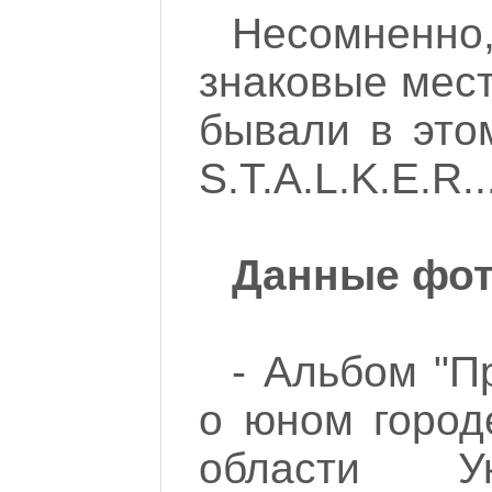
Несомненн
знаковые мест
бывали в это
S.T.A.L.K.E.R..
Данные фот
- Альбом "П
о юном город
области Ук