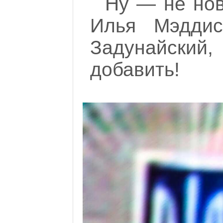
Ну — не нов
Илья Мэддис
Задунайски
добавить!