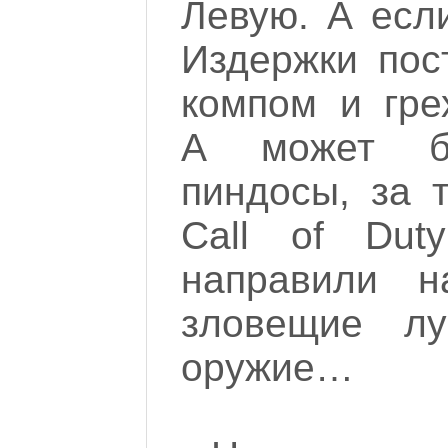
Левую. А есл
Издержки пос
компом и гре
А может б
пиндосы, за 
Call of Dut
направили н
зловещие лу
оружие…