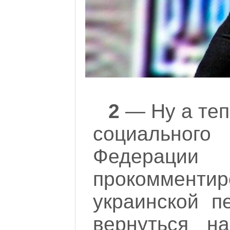
2
— Ну а теп
социальног
Федерации 
прокоммен
украинской 
вернуться н