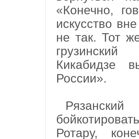
«Конечно, гов
искусство вне
не так. Тот ж
грузински
Кикабидзе в
России».
Рязанский
бойкотирова
Ротару, кон