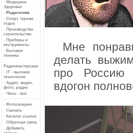
·
Медицина
Здоровье
·
Родителям
·
Спорт, туризм,
отдых
·
Производство,
строительство
·
Приборы и
Мне понрав
инструменты
·
Бытовая
техника
делать выжим
·
Радиомастерская
про Россию 
·
IT - высокие
технологии
вдогон полнов
·
Аудио, видео,
фото, радио
·
Часы - все
·
Фотогалерея
·
Скачать
·
Каталог ссылок
·
Обратная связь
·
Добавить
статью