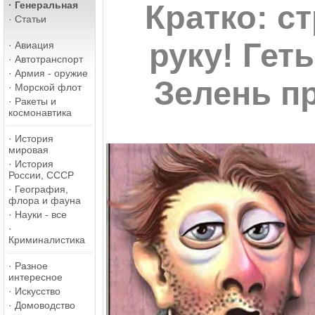
·
Генеральная
Кратко: с
·
Статьи
руку! Гет
·
Авиация
·
Автотранспорт
·
Армия - оружие
Зелень п
·
Морской флот
·
Ракеты и
космонавтика
·
История
мировая
·
История
России, СССР
·
География,
флора и фауна
·
Науки - все
·
Криминалистика
·
Разное
интересное
·
Искусство
·
Домоводство