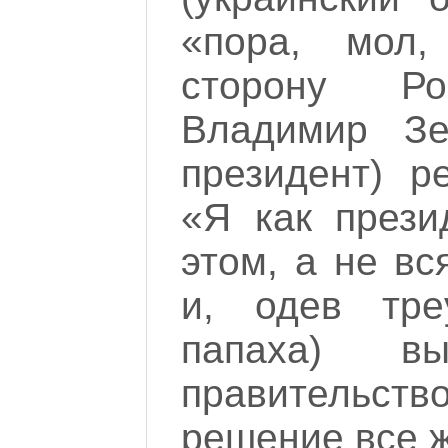
«пора, мол,
сторону Р
Владимир Зе
президент) р
«Я как прези
этом, а не в
и, одев тре
папаха) в
правительст
решение все ж