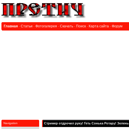
Главная
·
Статьи
·
Фотогалерея
·
Скачать
·
Поиск
·
Карта сайта
·
Форум
Navigation
Стример отдрочил руку! Геть Сонька Ротару! Зеле