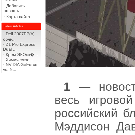
·
Добавить
новость
·
Карта сайта
Latest Articles
·
Dell 2007FP(b)
об�...
·
Z1 Pro Express
Dual ...
·
Крем ЭКОко�...
·
Химическое...
·
NVIDIA GeForce
vs. N...
1
— новость
весь игрово
российский б
Мэддисон Дав