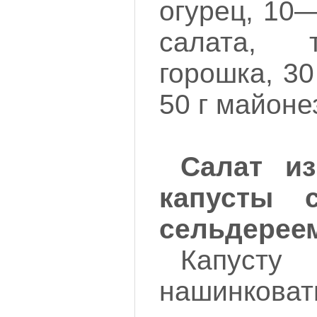
огурец, 10—
салата, 
горошка, 30
50 г майоне
Салат из
капусты 
сельдерее
Капус
нашинкова