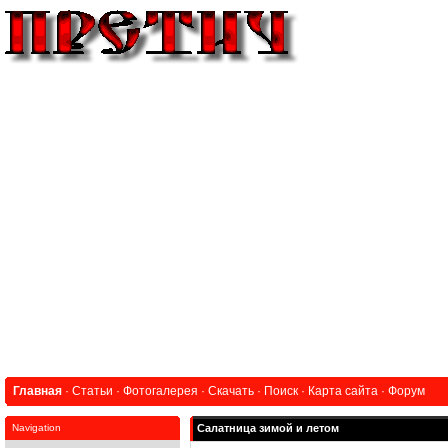
Главная
·
Статьи
·
Фотогалерея
·
Скачать
·
Поиск
·
Карта сайта
·
Форум
Navigation
Салатница зимой и летом