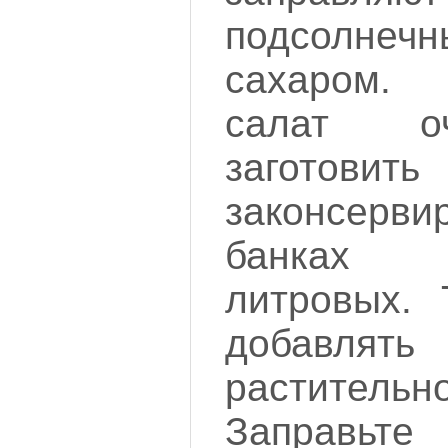
подсолне
сахаром. 
салат о
заготов
законсерв
банках 
литровых. 
добавлят
растите
Заправьте