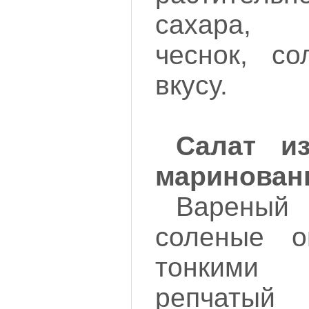
сахара, 
чеснок, с
вкусу.
Салат и
маринован
Варены
соленые о
тонкими
репча