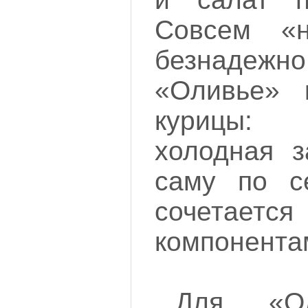
Совсем «
безнаде
«Оливье» 
курицы:
холодная з
саму по с
сочетаетс
компонента
Для «О