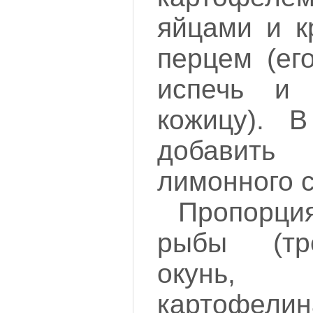
яйцами и к
перцем (ег
испечь и 
кожицу). 
добави
лимонного с
Пропорци
рыбы (тр
окунь, 
картофелин