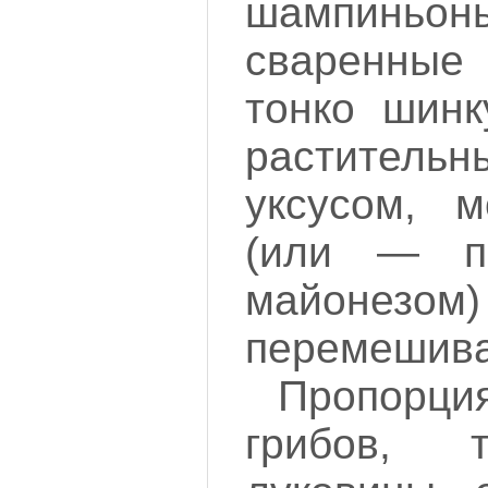
шампиньоны
сваренные
тонко шинк
растител
уксусом, 
(или — 
майонезом
перемешива
Пропорци
грибов, 