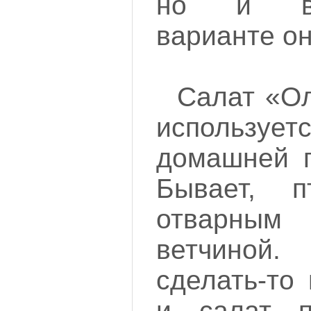
но и в 
варианте он
Салат «Ол
использ
домашней п
Бывает, п
отварны
ветчиной.
сделать-то
и салат п