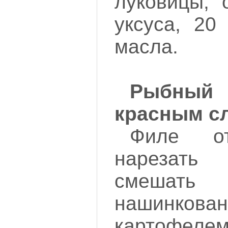
луковицы, 
уксуса, 20
масла.
Рыбны
красным с
Филе о
нарезат
смешат
нашинков
картофелем