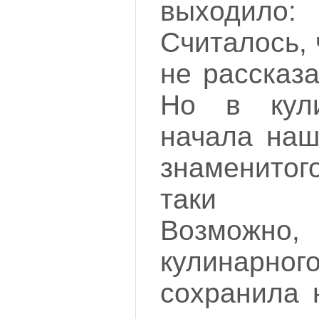
выходило: 
Считалось, 
не рассказа
Но в кули
начала наш
знаменито
таки вс
Возможн
кулинарн
сохранила 