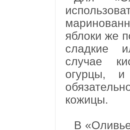
использова
маринова
яблоки же п
сладкие 
случае ки
огурцы, и
обязатель
кожицы.
В «Оливье