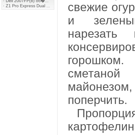
·
Dell 2007FP(b) об�...
свежие огур
·
Z1 Pro Express Dual ...
и зелен
нарезать
консервиро
горошко
сметано
майонезо
поперчить.
Пропо
картофели