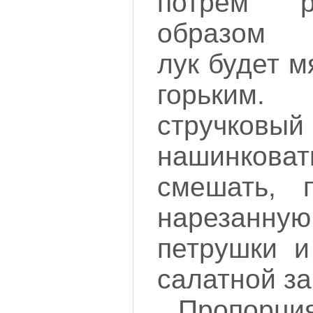
потрем р
образом п
лук будет м
горьки
стручк
нашинковат
смешать, 
нарезан
петрушки и
салатной за
Пропорция