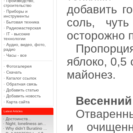
·
Производство,
строительство
добавить г
·
Приборы и
инструменты
соль, чут
·
Бытовая техника
·
Радиомастерская
осторожно 
·
IT - высокие
технологии
·
Аудио, видео, фото,
Пропорци
радио
·
Часы - все
яблоко, 0,5
·
Фотогалерея
майонез.
·
Скачать
·
Каталог ссылок
·
Обратная связь
·
Добавить статью
·
Добавить новость
Весенний
·
Карта сайта
Отваренн
Latest Articles
·
Достоинств...
и очищенн
·
Night, loneliness an...
·
Why didn't Buratino ...