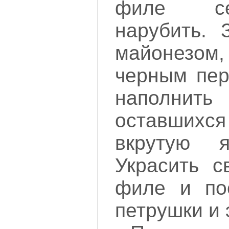
филе се
нарубить. 
майонез
черным пер
наполнить
оставших
вкрутую я
Украсить с
филе и по
петрушки и 