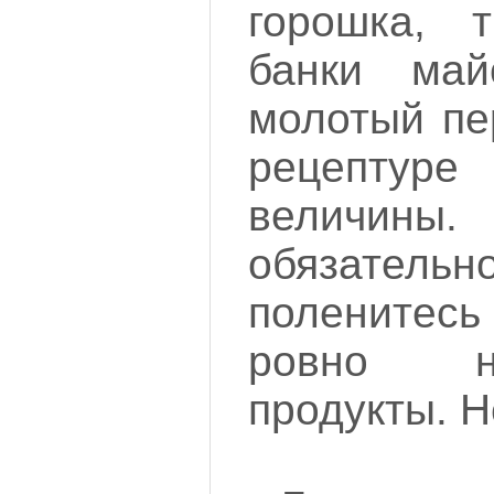
горошка, 
банки май
молотый пе
рецептуре
величи
обязательн
поленитесь
ровно н
продукты. Н