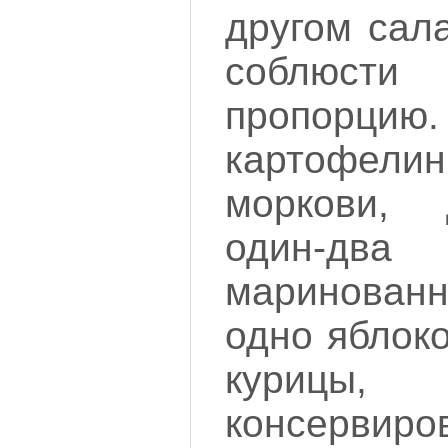
другом сал
соблюс
пропорц
картофели
моркови, 
один-дв
маринован
одно яблоко
куриц
консервиро