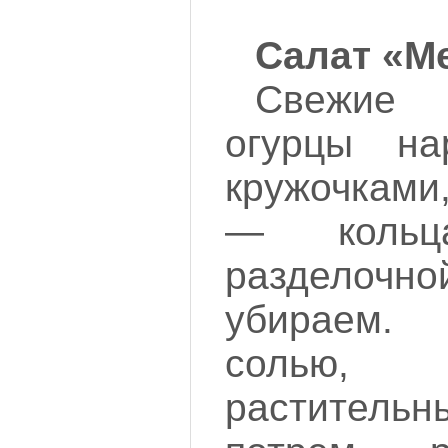
Салат «М
Свежие
огурцы на
кружочками
— кольц
разделоч
убираем.
солью, 
растител