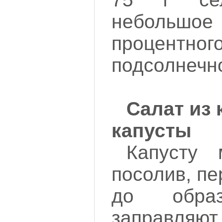
небольшое 
процентног
подсолнечн
Салат из
капусты
Капусту 
посолив, п
до образ
заправл