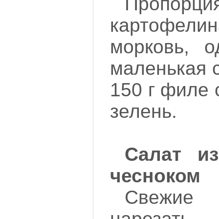
Пропо
картофелин
морковь, о
маленькая с
150 г филе 
зелень.
Салат и
чесноком
Свежи
нарезать