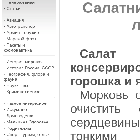
·
Генеральная
Салатн
·
Статьи
·
Авиация
·
Автотранспорт
·
Армия - оружие
·
Морской флот
·
Ракеты и
Салат 
космонавтика
·
История мировая
консервир
·
История России, СССР
·
География, флора и
горошка и 
фауна
·
Науки - все
Морковь о
·
Криминалистика
·
Разное интересное
очистить
·
Искусство
·
Домоводство
сердцевин
·
Медицина Здоровье
·
Родителям
тонкими
·
Спорт, туризм, отдых