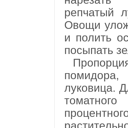
репчатый л
Овощи улож
и полить о
посыпать з
Пропорци
помидор
луковица. Д
томатного
процентног
растительн