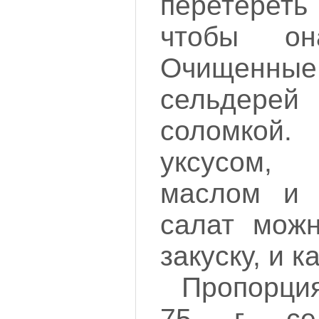
перетерет
чтобы о
Очищенн
сельдер
соломко
уксусом,
маслом и 
салат можн
закуску, и к
Пропорция
75 г сел