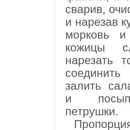
сварив, очи
и нарезав 
морковь и
кожицы с
нарезать т
соединит
залить сал
и посып
петрушки.
Пропорция