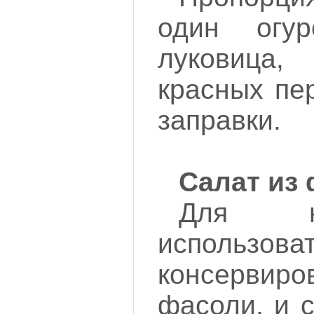
один огур
луковица
красных пер
заправки.
Салат из 
Для н
испол
консервиро
фасоли, и 