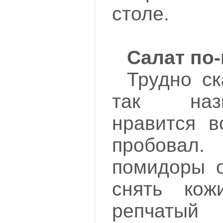
столе.
Салат по
Трудно ск
так наз
нравится в
пробов
помидоры о
снять кож
репчатый