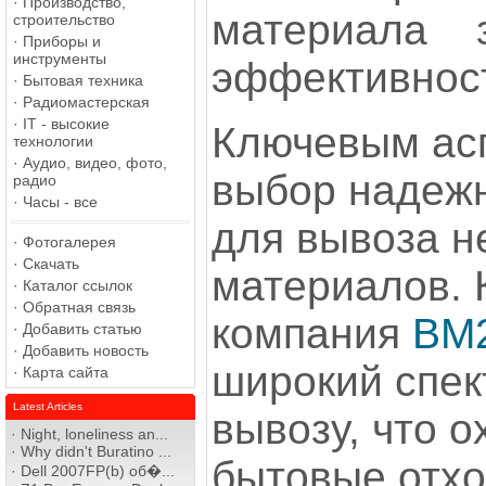
·
Производство,
материала 
строительство
·
Приборы и
инструменты
эффективност
·
Бытовая техника
·
Радиомастерская
·
IT - высокие
Ключевым асп
технологии
·
Аудио, видео, фото,
выбор надежн
радио
·
Часы - все
для вывоза 
·
Фотогалерея
·
Скачать
материалов. 
·
Каталог ссылок
·
Обратная связь
компания
ВМ
·
Добавить статью
·
Добавить новость
широкий спек
·
Карта сайта
Latest Articles
вывозу, что о
·
Night, loneliness an...
·
Why didn't Buratino ...
бытовые отхо
·
Dell 2007FP(b) об�...