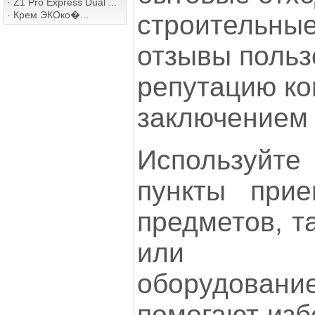
·
Z1 Pro Express Dual ...
·
Крем ЭКОко�...
строительные
отзывы польз
репутацию ко
заключением 
Используй
пункты при
предметов, т
или эл
оборудован
помогают изб