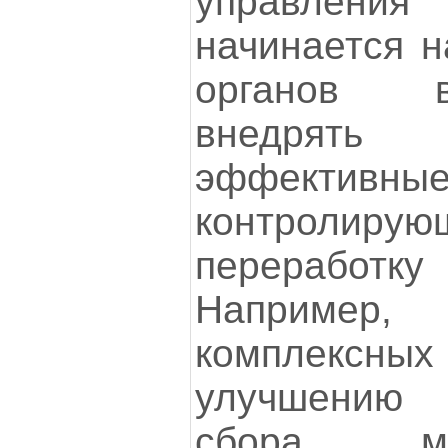
управлен
начинается н
органов в
внедря
эффективн
контролирующ
перерабо
Например
комплексн
улучшению 
сбора м