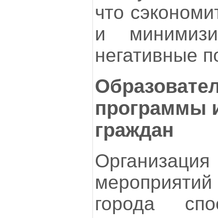
что сэкономи
и минимизи
негативные п
Образовате
программы и
граждан
Организац
мероприят
города спо