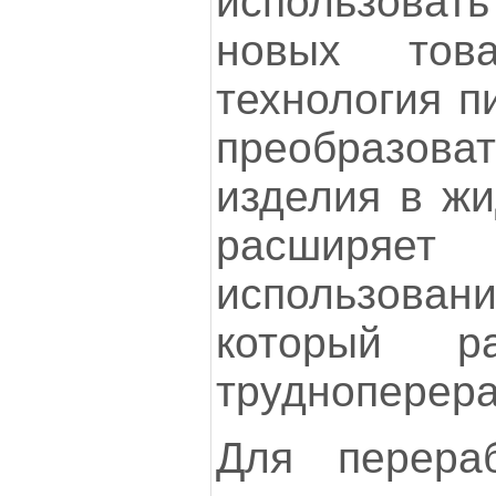
использовать
новых това
технология п
преобразов
изделия в жи
расширяет
использов
который р
трудноперер
Для перераб