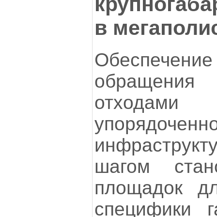
крупногаба
в мегаполи
Обеспечен
обращени
отхода
упорядочен
инфрастру
шагом стан
площадок дл
специфики г