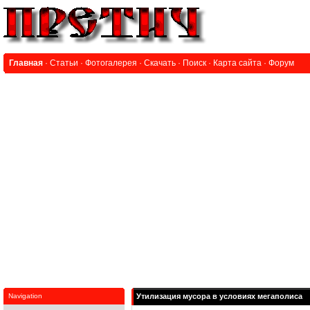
Главная
·
Статьи
·
Фотогалерея
·
Скачать
·
Поиск
·
Карта сайта
·
Форум
Navigation
Утилизация мусора в условиях мегаполиса