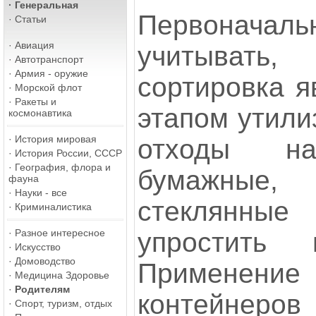
·
Генеральная
Первонач
·
Статьи
·
Авиация
учитывать,
·
Автотранспорт
·
Армия - оружие
сортировка я
·
Морской флот
·
Ракеты и
этапом утили
космонавтика
·
История мировая
отходы на
·
История России, СССР
·
География, флора и
бумажные,
фауна
·
Науки - все
стеклянные
·
Криминалистика
·
Разное интересное
упростить 
·
Искусство
·
Домоводство
Применени
·
Медицина Здоровье
·
Родителям
контейнеров 
·
Спорт, туризм, отдых