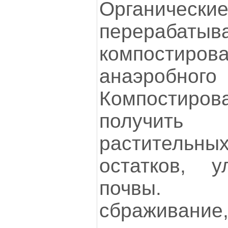
Органически
перерабатыв
компост
анаэробног
Компостиро
получить 
раститель
остатков, у
почвы. 
сбраживание,