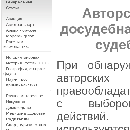
·
Генеральная
·
Статьи
Авторс
·
Авиация
досудебна
·
Автотранспорт
·
Армия - оружие
·
Морской флот
суде
·
Ракеты и
космонавтика
·
История мировая
При обнару
·
История России, СССР
·
География, флора и
фауна
авторс
·
Науки - все
·
Криминалистика
правообладат
·
Разное интересное
с выборо
·
Искусство
·
Домоводство
действий.
·
Медицина Здоровье
·
Родителям
·
Спорт, туризм, отдых
используют