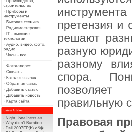
·
Производство,
строительство
инструмент
·
Приборы и
инструменты
претензия и 
·
Бытовая техника
·
Радиомастерская
·
IT - высокие
решают разн
технологии
·
Аудио, видео, фото,
разную юриди
радио
·
Часы - все
разному вли
·
Фотогалерея
·
Скачать
спора. Пон
·
Каталог ссылок
·
Обратная связь
позволяе
·
Добавить статью
·
Добавить новость
правильную с
·
Карта сайта
Latest Articles
·
Night, loneliness an...
Правовая пр
·
Why didn't Buratino ...
·
Dell 2007FP(b) об�...