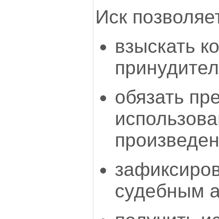
Иск позволяе
взыскать к
принудител
обязать пр
использова
произведен
зафиксиро
судебным а