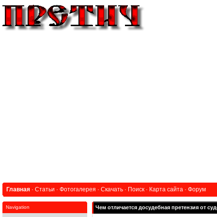
Главная
·
Статьи
·
Фотогалерея
·
Скачать
·
Поиск
·
Карта сайта
·
Форум
Navigation
Чем отличается досудебная претензия от су