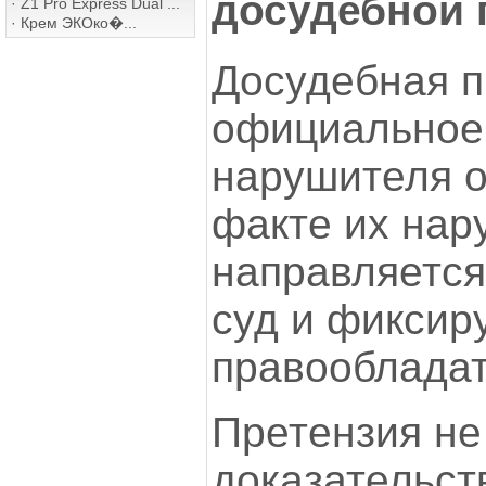
досудебной 
·
Z1 Pro Express Dual ...
·
Крем ЭКОко�...
Досудебная п
официальное
нарушителя о
факте их нар
направляется
суд и фиксир
правообладат
Претензия не
доказательс