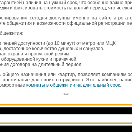
гарантией наличия на нужный срок, что особенно важно пр
дки и фиксировать стоимость на долгий период, что исклю
онирования сегодня доступны именно на сайте агрегато
те общежития и возможности официальной регистрации пе
общежития:
 пешей доступности (до 10 минут) от метро или МЦК.
а, достаточное количество душевых и санузлов.
ная охрана и пропускной режим.
 оборудованной кухни и прачечной.
ения договора на длительный период.
в общего назначения или квартир, позволяет компаниям э
е проживание для своих сотрудников. Это наиболее раци
 комфортные
комнаты в общежитии на длительный срок
.
***