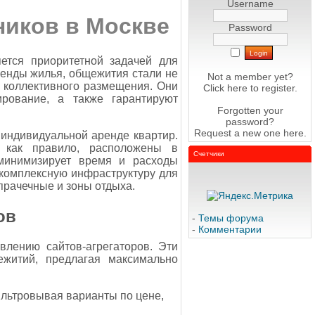
Username
иков в Москве
Password
ется приоритетной задачей для
ренды жилья, общежития стали не
Not a member yet?
 коллективного размещения. Они
Click here
to register.
ирование, а также гарантируют
Forgotten your
password?
Request a new one
here
.
индивидуальной аренде квартир.
, как правило, расположены в
Счетчики
 минимизирует время и расходы
 комплексную инфраструктуру для
прачечные и зоны отдыха.
ов
-
Темы форума
-
Комментарии
влению сайтов-агрегаторов. Эти
житий, предлагая максимально
ильтровывая варианты по цене,