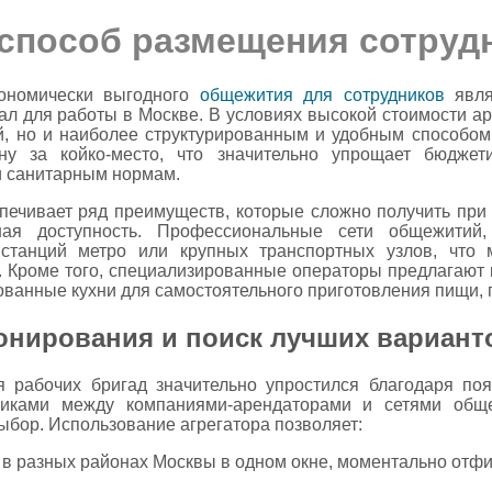
способ размещения сотрудн
кономически выгодного
общежития для сотрудников
явля
л для работы в Москве. В условиях высокой стоимости а
й, но и наиболее структурированным и удобным способом
у за койко-место, что значительно упрощает бюджет
и санитарным нормам.
печивает ряд преимуществ, которые сложно получить при 
ная доступность. Профессиональные сети общежитий
 станций метро или крупных транспортных узлов, что
м. Кроме того, специализированные операторы предлагают
ованные кухни для самостоятельного приготовления пищи, 
онирования и поиск лучших вариант
 рабочих бригад значительно упростился благодаря поя
иками между компаниями-арендаторами и сетями обще
ыбор. Использование агрегатора позволяет:
 в разных районах Москвы в одном окне, моментально отф