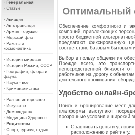
·
Генеральная
·
Статьи
Оптимальный 
·
Авиация
·
Автотранспорт
Обеспечение комфортного и э
компаний, привлекающих персона
·
Армия - оружие
просто бюджетной альтернативо
·
Морской флот
предлагают фиксированную цен
·
Ракеты и
соответствие базовым бытовым 
космонавтика
Выбор в пользу общежития обес
·
История мировая
Прежде всего, это транспорт
·
История России, СССР
непосредственной близости от
·
География, флора и
работников на дорогу к объекта
фауна
длительного проживания: оборуд
·
Науки - все
·
Криминалистика
Удобство онлайн-бр
·
Разное интересное
Поиск и бронирование мест для
·
Искусство
платформы выступают посредн
·
Домоводство
прозрачные условия и широкий в
·
Медицина Здоровье
·
Родителям
Сравнивать цены и условия
·
Спорт, туризм, отдых
расположению и рейтингу.