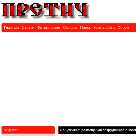
Главная
·
Статьи
·
Фотогалерея
·
Скачать
·
Поиск
·
Карта сайта
·
Форум
Navigation
Общежитие: размещения сотрудников в Мос