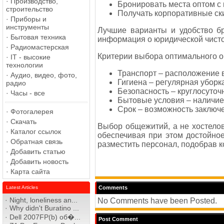
·
Производство,
Бронировать места оптом с 
строительство
Получать корпоративные ски
·
Приборы и
инструменты
Лучшие варианты и удобство бр
·
Бытовая техника
информация о юридической чисто
·
Радиомастерская
Критерии выбора оптимального 
·
IT - высокие
технологии
Транспорт – расположение в
·
Аудио, видео, фото,
Гигиена – регулярная уборк
радио
Безопасность – круглосуточ
·
Часы - все
Бытовые условия – наличие
Срок – возможность заключ
·
Фотогалерея
·
Скачать
Выбор общежитий, а не хостело
·
Каталог ссылок
обеспечивая при этом достойно
·
Обратная связь
разместить персонал, подобрав
·
Добавить статью
·
Добавить новость
·
Карта сайта
Latest Articles
Comments
·
Night, loneliness an...
No Comments have been Posted.
·
Why didn't Buratino ...
·
Dell 2007FP(b) об�...
Post Comment