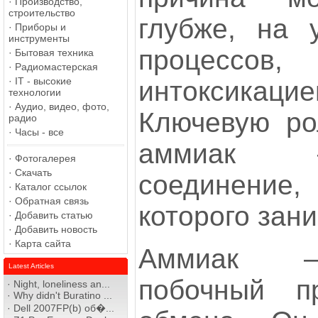
·
Производство,
строительство
глубже, на 
·
Приборы и
инструменты
процессов
·
Бытовая техника
·
Радиомастерская
·
IT - высокие
интоксикац
технологии
·
Аудио, видео, фото,
Ключевую ро
радио
·
Часы - все
аммиак 
·
Фотогалерея
·
Скачать
соединение,
·
Каталог ссылок
·
Обратная связь
которого зан
·
Добавить статью
·
Добавить новость
·
Карта сайта
Аммиак —
Latest Articles
побочный пр
·
Night, loneliness an...
·
Why didn't Buratino ...
·
Dell 2007FP(b) об�...