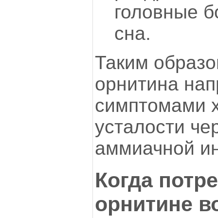
головные б
сна.
Таким образо
орнитина нап
симптомами 
усталости че
аммиачной ин
Когда потр
орнитине в