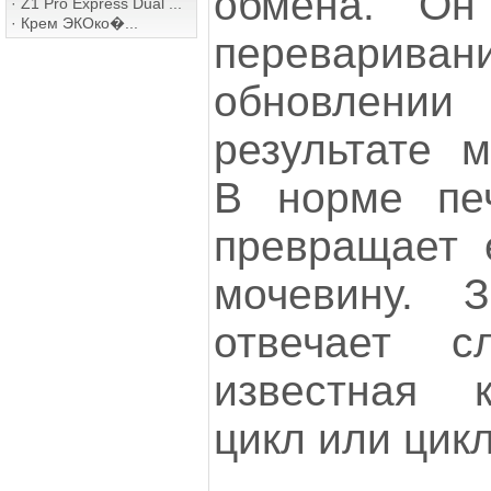
обмена. Он
·
Z1 Pro Express Dual ...
·
Крем ЭКОко�...
перевари
обновлени
результате 
В норме пе
превращает 
мочевину. 
отвечает с
известная 
цикл или цик