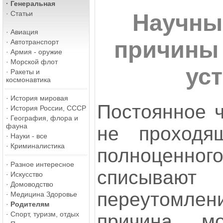
·
Генеральная
·
Статьи
Научны
·
Авиация
причины
·
Автотранспорт
·
Армия - оружие
·
Морской флот
ус
·
Ракеты и
космонавтика
·
История мировая
Постоянное ч
·
История России, СССР
·
География, флора и
фауна
не проходя
·
Науки - все
·
Криминалистика
полноценн
·
Разное интересное
списывают
·
Искусство
·
Домоводство
переутомл
·
Медицина Здоровье
·
Родителям
·
Спорт, туризм, отдых
причина мо