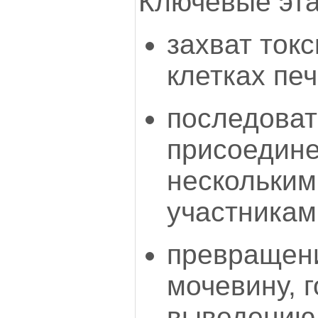
Ключевые эта
захват ток
клетках печ
последова
присоедине
нескольким
участникам
превращени
мочевину, г
выведению 