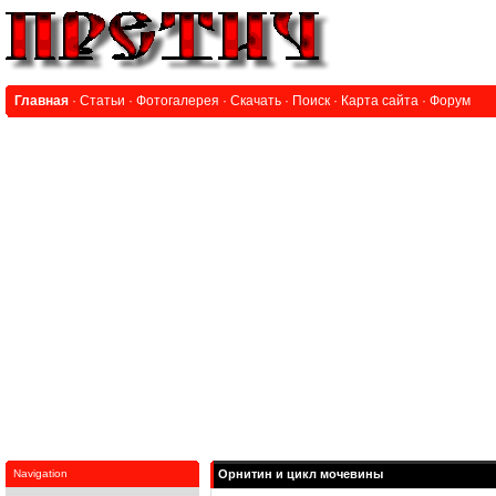
Главная
·
Статьи
·
Фотогалерея
·
Скачать
·
Поиск
·
Карта сайта
·
Форум
Navigation
Орнитин и цикл мочевины