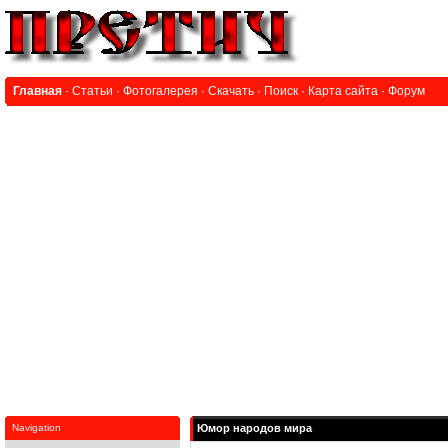
Главная
·
Статьи
·
Фотогалерея
·
Скачать
·
Поиск
·
Карта сайта
·
Форум
Navigation
Юмор народов мира