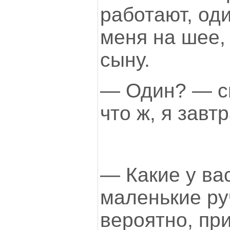
работают, од
меня на шее,
сыну.
— Один? — с
что ж, я завт
— Какие у ва
маленькие ру
вероятно, пр