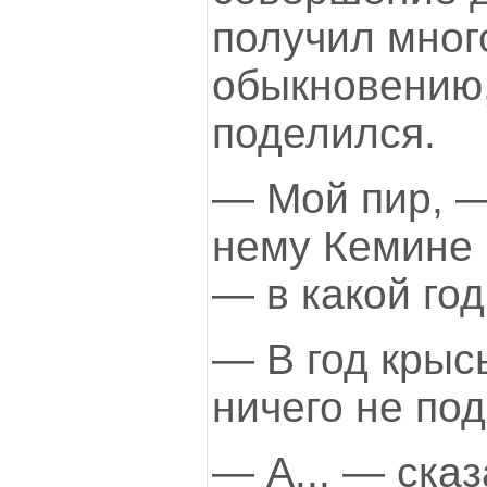
получил много
обыкновению,
поделился.
— Мой пир, —
нему Кемине 
— в какой го
— В год крыс
ничего не по
— А... — ска