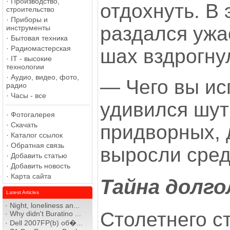
·
Производство,
отдохнуть. В 
строительство
·
Приборы и
раздался ужа
инструменты
·
Бытовая техника
·
Радиомастерская
шах вздрогну
·
IT - высокие
технологии
·
Аудио, видео, фото,
— Чего вы ис
радио
·
Часы - все
удивился шут 
·
Фотогалерея
·
Скачать
придворных, 
·
Каталог ссылок
·
Обратная связь
выросли сред
·
Добавить статью
·
Добавить новость
·
Карта сайта
Тайна долг
Latest Articles
·
Night, loneliness an...
Столетнего с
·
Why didn't Buratino ...
·
Dell 2007FP(b) об�...