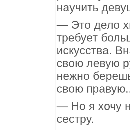
научить деву
— Это дело х
требует боль
искусства. В
свою левую р
нежно берешь
свою правую..
— Но я хочу 
сестру.