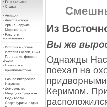
·
Генеральная
·
Статьи
Смешны
·
Авиация
·
Автотранспорт
Из Восточн
·
Армия - оружие
·
Морской флот
·
Ракеты и
космонавтика
Вы же вырос
·
История мировая
·
История России, СССР
Однажды Нас
·
География, флора и
фауна
·
Науки - все
поехал на ох
·
Криминалистика
придворными
·
Разное интересное
·
Искусство
Керимом. При
·
Домоводство
·
Медицина Здоровье
·
Родителям
расположился
·
Спорт, туризм, отдых