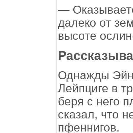
— Оказываетс
далеко от зе
высоте ослин
Рассказываю
Однажды Эйн
Лейпциге в т
беря с него п
сказал, что н
пфеннигов.