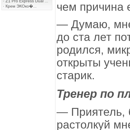
·
Z1 Pro Express Dual ...
чем причина 
·
Крем ЭКОко�...
— Думаю, мн
до ста лет пот
родился, мик
открыты учен
старик.
Тренер по п
— Приятель, 
растолкуй мне