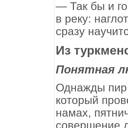
— Так бы и го
в реку: нагл
сразу научитс
Из туркмен
Понятная л
Однажды пир 
который пров
намах, пятни
совершение д