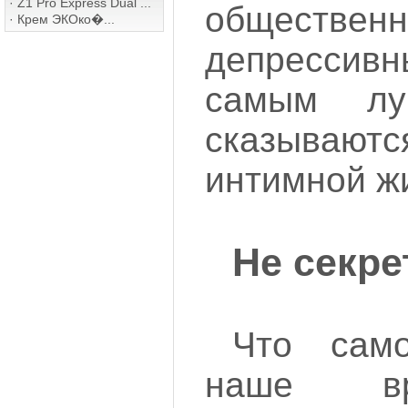
·
Z1 Pro Express Dual ...
обществе
·
Крем ЭКОко�...
депрессивн
самым лу
сказываю
интимной ж
Не секрет
Что сам
наше в