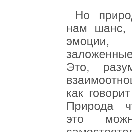
Но приро
нам шанс, 
эмоции, 
заложенны
Это, разу
взаимоотн
как говори
Природа чт
это можн
самост