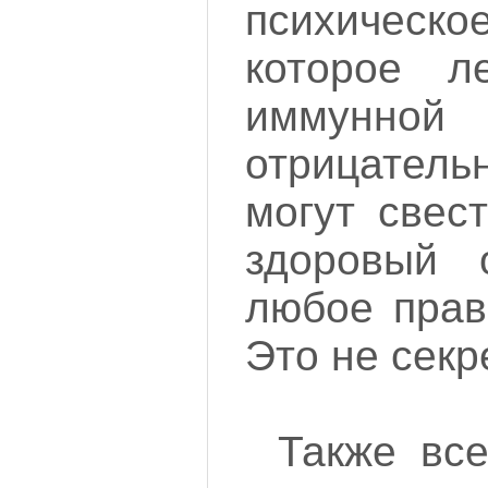
психичес
которое л
иммунно
отрицате
могут свес
здоровый 
любое прав
Это не секр
Также все