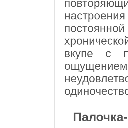
повторяющи
настроения
постоянно
хроничес
вкупе с п
ощущением
неудовлетв
одиночество
Палочка