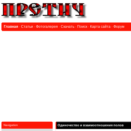
Главная
·
Статьи
·
Фотогалерея
·
Скачать
·
Поиск
·
Карта сайта
·
Форум
Navigation
Одиночество и взаимоотношения полов