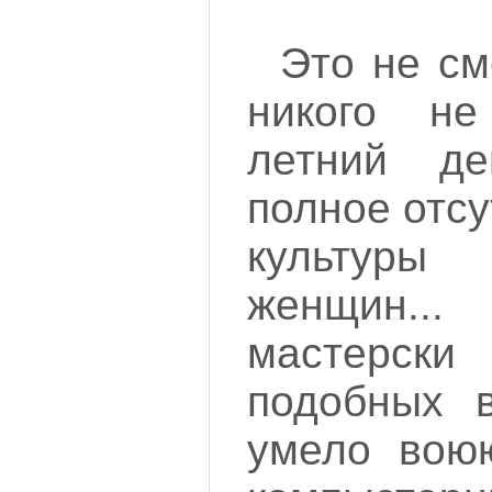
Это не см
никого не
летний де
полное отс
культур
женщин.
мастерски
подобных в
умело вою