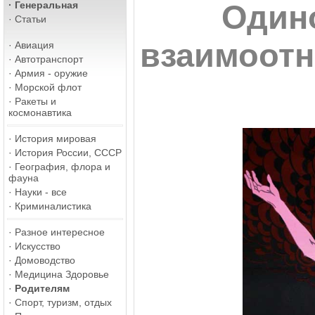
·
Генеральная
Один
·
Статьи
взаимоот
·
Авиация
·
Автотранспорт
·
Армия - оружие
·
Морской флот
·
Ракеты и
космонавтика
·
История мировая
·
История России, СССР
·
География, флора и
фауна
·
Науки - все
·
Криминалистика
·
Разное интересное
·
Искусство
·
Домоводство
·
Медицина Здоровье
·
Родителям
·
Спорт, туризм, отдых