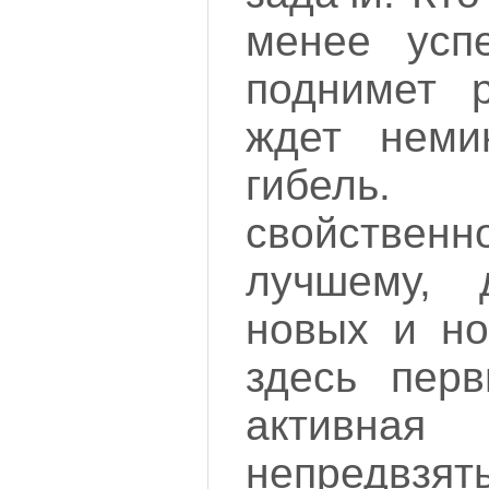
менее успе
поднимет р
ждет неми
гибель
свойственн
лучшему, 
новых и но
здесь пер
активн
непредвз