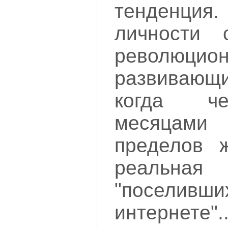
тенденция.
личности 
революцио
развивающи
когда ч
месяцами
пределов ж
реальная 
"посел
интернете"..