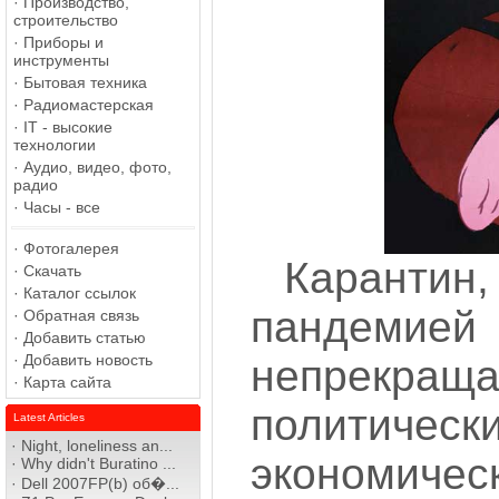
·
Производство,
строительство
·
Приборы и
инструменты
·
Бытовая техника
·
Радиомастерская
·
IT - высокие
технологии
·
Аудио, видео, фото,
радио
·
Часы - все
·
Фотогалерея
Каранти
·
Скачать
·
Каталог ссылок
пандемией
·
Обратная связь
·
Добавить статью
·
Добавить новость
непрекращ
·
Карта сайта
полит
Latest Articles
·
Night, loneliness an...
экономиче
·
Why didn't Buratino ...
·
Dell 2007FP(b) об�...