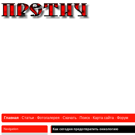
Главная
·
Статьи
·
Фотогалерея
·
Скачать
·
Поиск
·
Карта сайта
·
Форум
Navigation
Как сегодня предотвратить онкологию