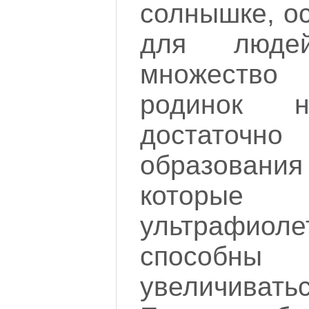
солнышке, о
для люде
множеств
родинок 
достато
образова
которые 
ультрафио
способ
увеличиват