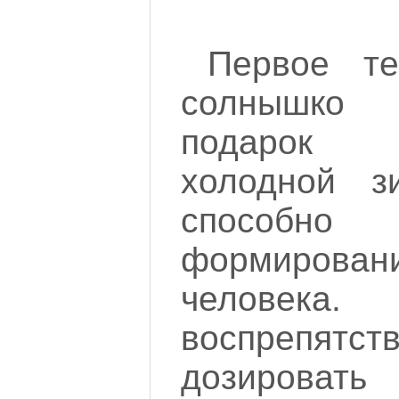
Первое те
солнышко
подарок 
холодной з
способн
формировани
человека
воспрепят
дозировать