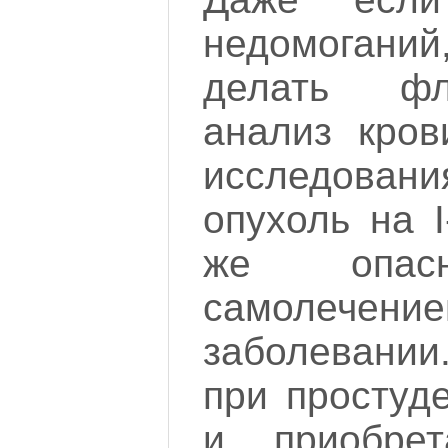
недомоган
делать ф
анализ кров
исследовани
опухоль на I
же опасн
самоле
заболевании
при простуд
и приобре