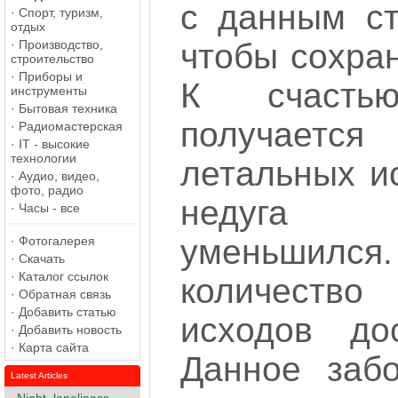
с данным с
·
Спорт, туризм,
отдых
·
Производство,
чтобы сохра
строительство
·
Приборы и
К счасть
инструменты
·
Бытовая техника
получает
·
Радиомастерская
·
IT - высокие
технологии
летальных и
·
Аудио, видео,
фото, радио
недуга 
·
Часы - все
уменьшил
·
Фотогалерея
·
Скачать
·
Каталог ссылок
количеств
·
Обратная связь
·
Добавить статью
исходов до
·
Добавить новость
·
Карта сайта
Данное заб
Latest Articles