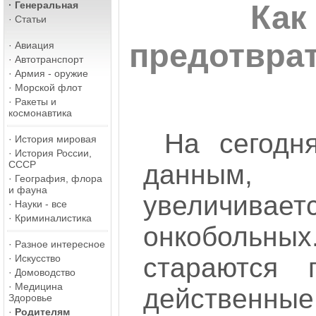
·
Генеральная
Как
·
Статьи
предотвра
·
Авиация
·
Автотранспорт
·
Армия - оружие
·
Морской флот
·
Ракеты и
космонавтика
На сегодн
·
История мировая
·
История России,
СССР
данным,
·
География, флора
и фауна
увеличивае
·
Науки - все
·
Криминалистика
онкоболь
·
Разное интересное
·
Искусство
стараются 
·
Домоводство
·
Медицина
действенны
Здоровье
·
Родителям