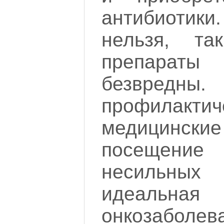
антибиотик
нельзя, та
препарат
безвредн
профилактич
медицинс
посещение
несильных 
идеальная
онкозаболев