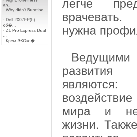
легче пред
·
Night, loneliness
an...
·
Why didn't Buratino
врачевать.
...
·
Dell 2007FP(b)
об�...
нужна профи
·
Z1 Pro Express Dual
...
·
Крем ЭКОко�...
Ведущим
развития о
являются:
воздейств
мира и не
жизни. Такж