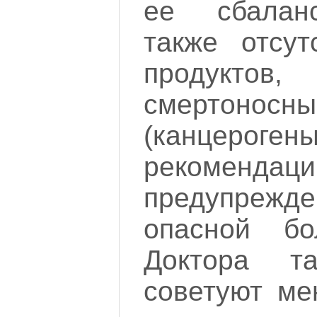
ее сбаланс
также отсу
продуктов
смертонос
(канцероген
рекоме
предупре
опасной бо
Доктора та
советуют ме