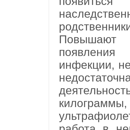
появит
наследствен
родственники
Повышают
появлени
инфекции, н
недостаточ
деятельно
килограммы,
ультрафиоле
работа в не