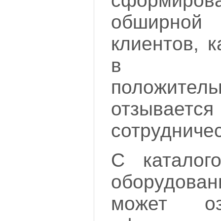
сформиров
обширной 
клиентов, 
в иск
положит
отзывае
сотрудничес
С каталог
оборудован
может оз