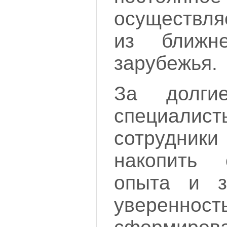
осуществля
из ближн
зарубежья.
За долги
специали
сотрудники
накопить 
опыта и з
увереннос