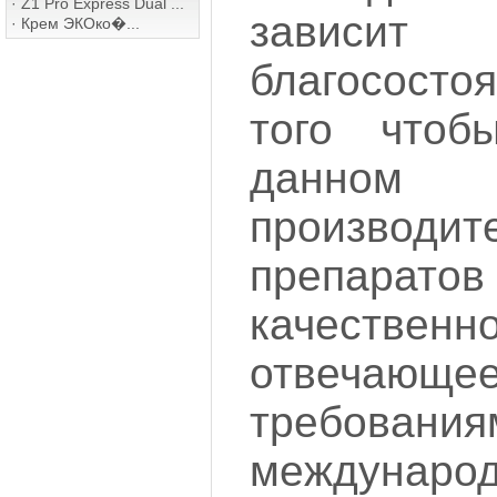
·
Z1 Pro Express Dual ...
зависит
·
Крем ЭКОко�...
благосост
того чтоб
данном 
производит
препарат
качественн
отвеч
требовани
международ