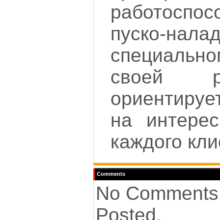
работоспос
пуско-нал
специальн
своей р
ориентируе
на интере
каждого кли
Comments
No Comments
Posted.