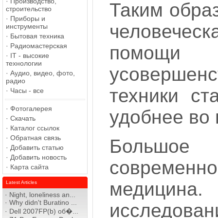
·
Производство,
Таким обра
строительство
·
Приборы и
человече
инструменты
·
Бытовая техника
·
Радиомастерская
помощи
·
IT - высокие
технологии
усовершенс
·
Аудио, видео, фото,
радио
техники ст
·
Часы - все
·
Фотогалерея
удобнее во 
·
Скачать
·
Каталог ссылок
·
Обратная связь
Большое
·
Добавить статью
·
Добавить новость
современно
·
Карта сайта
медицин
Latest Articles
·
Night, loneliness an...
·
Why didn't Buratino ...
исследован
·
Dell 2007FP(b) об�...