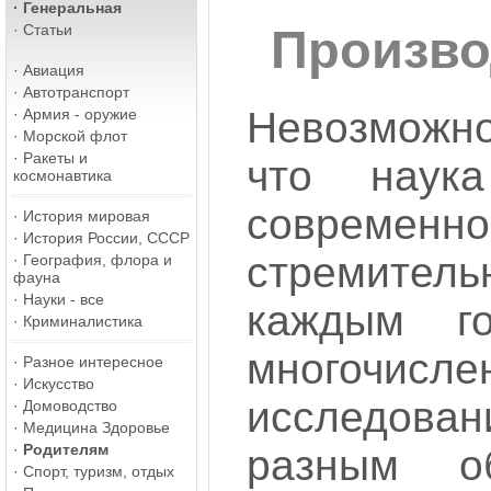
·
Генеральная
·
Статьи
Произво
·
Авиация
·
Автотранспорт
Невозможн
·
Армия - оружие
·
Морской флот
·
Ракеты и
что наук
космонавтика
соврем
·
История мировая
·
История России, СССР
стремитель
·
География, флора и
фауна
·
Науки - все
каждым го
·
Криминалистика
многочисле
·
Разное интересное
·
Искусство
исследов
·
Домоводство
·
Медицина Здоровье
·
Родителям
разным об
·
Спорт, туризм, отдых