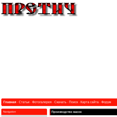
Главная
·
Статьи
·
Фотогалерея
·
Скачать
·
Поиск
·
Карта сайта
·
Форум
Navigation
Производство масок