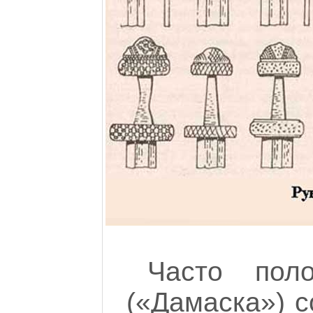
Часто поло
(«Дамаска») с