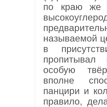
по краю же 
высокоугле
предварите
называемой ц
в присутств
пропитывал 
особую твё
вполне спо
панцири и кол
правило, дел