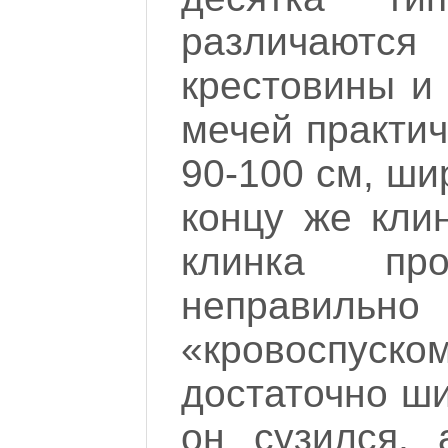
различаютс
крестовины и 
мечей практи
90-100 см, шир
концу же кли
клинка пр
неправи
«кровоспуск
достаточно ш
он сузился, 