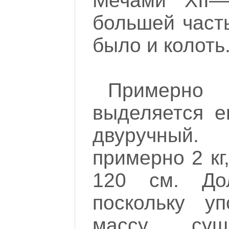
Мечами XII—
большей част
было и колоть
Примерно 
выделяется е
двуручный.
примерно 2 кг
120 см. Дол
поскольку у
массу, сущ