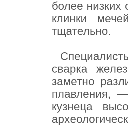
более низких 
клинки мече
тщательно.
Специалис
сварка желе
заметно разл
плавления, —
кузнеца выс
археоло