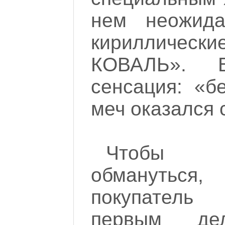
нем неожида
кирилличес
КОВАЛЬ». В
сенсация: «б
меч оказался 
Чтобы 
обмануться,
покупатель
первым де