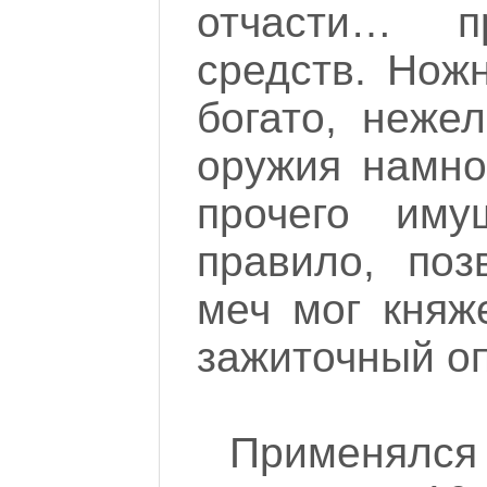
отчасти… п
средств. Нож
богато, неже
оружия намно
прочего иму
правило, поз
меч мог княж
зажиточный о
Применялся 