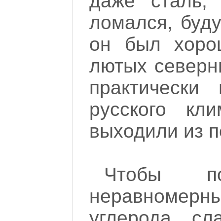
даже сталь,
ломался, буду
он был хоро
лютых северн
практически
русского кл
выходили из 
Чтобы п
неравноме
углерода, сл