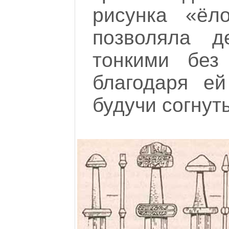
рисунка «ёл
позволяла д
тонкими без
благодаря ей
будучи согнут