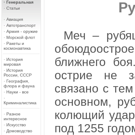
·
Генеральная
Ру
·
Статьи
·
Авиация
·
Автотранспорт
·
Армия - оружие
Меч – рубя
·
Морской флот
·
Ракеты и
обоюдоостр
космонавтика
ближнего боя
·
История
мировая
·
История
острие не з
России, СССР
·
География,
связано с тем
флора и фауна
·
Науки - все
основном, ру
·
Криминалистика
колющий удар
·
Разное
интересное
под 1255 годо
·
Искусство
·
Домоводство