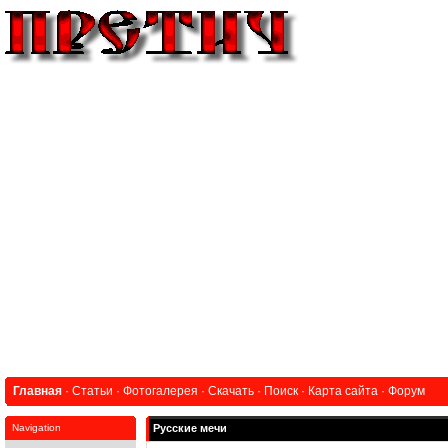
Главная
·
Статьи
·
Фотогалерея
·
Скачать
·
Поиск
·
Карта сайта
·
Форум
Navigation
Русские мечи