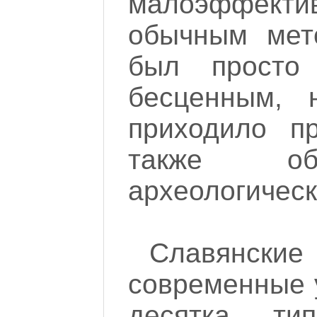
малоэффект
обычным мет
был просто 
бесценным, 
приходило п
также объ
археологическ
Славянски
современные 
десятка тип