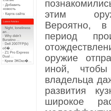
познакомил
·
Добавить
новость
этим оруж
·
Карта сайта
Вероятно, в
Latest Articles
·
Night, loneliness
an...
период прои
·
Why didn't
Buratino ...
·
Dell 2007FP(b)
отождествле
об�...
·
Z1 Pro Express
оружие отпр
Dual ...
·
Крем ЭКОко�...
иной, чтобы
владельца да
развития куз
широкое рас