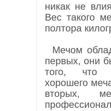
никак не вли
Вес такого м
полтора килог
Мечом облад
первых, они б
того, что 
хорошего меча
вторых, 
професси