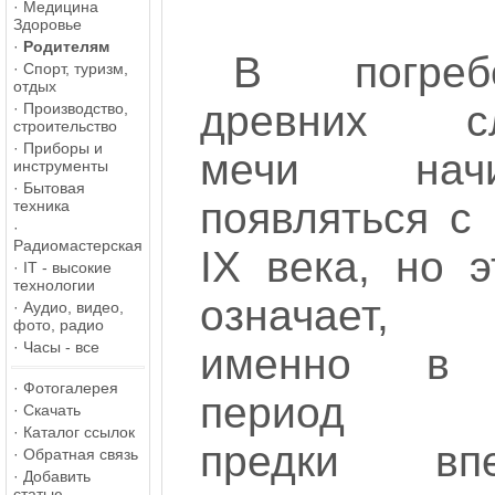
·
Медицина
Здоровье
·
Родителям
В погребе
·
Спорт, туризм,
отдых
древних сл
·
Производство,
строительство
·
Приборы и
мечи начи
инструменты
·
Бытовая
появляться с
техника
·
Радиомастерская
IX века, но 
·
IT - высокие
технологии
означает,
·
Аудио, видео,
фото, радио
·
Часы - все
именно в 
·
Фотогалерея
период 
·
Скачать
·
Каталог ссылок
предки впе
·
Обратная связь
·
Добавить
статью