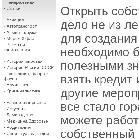
·
Генеральная
Открыть собс
·
Статьи
·
Авиация
дело не из л
·
Автотранспорт
·
Армия - оружие
для создания
·
Морской флот
·
Ракеты и
необходимо б
космонавтика
·
История мировая
полезными зн
·
История России, СССР
·
География, флора и
взять кредит
фауна
·
Науки - все
другие мероп
·
Криминалистика
·
Разное интересное
все стало го
·
Искусство
·
Домоводство
можете работ
·
Медицина Здоровье
·
Родителям
собственный 
·
Спорт, туризм, отдых