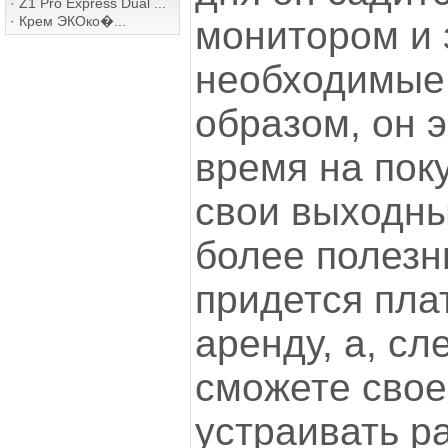
·
Z1 Pro Express Dual ...
·
Крем ЭКОко�...
монитором и 
необходимые 
образом, он 
время на пок
свои выходны
более полезн
придется пла
аренду, а, с
сможете сво
устраивать р