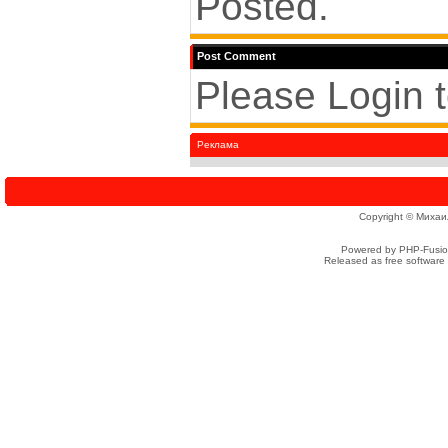
Posted.
Post Comment
Please Login 
Реклама
Copyright © Михаи
Powered by PHP-Fusion
Released as free software