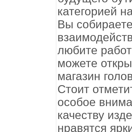
категорией н
Вы собирает
взаимодейств
любите работ
можете откры
магазин голо
Стоит отмети
особое вним
качеству изд
нравятся ярк