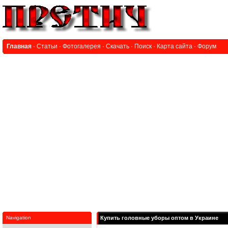
Главная
·
Статьи
·
Фотогалерея
·
Скачать
·
Поиск
·
Карта сайта
·
Форум
Navigation
Купить головные уборы оптом в Украине