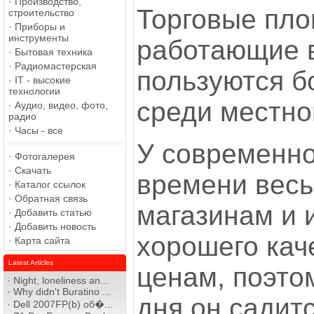
·
Производство,
Торговые пло
строительство
·
Приборы и
инструменты
работающие 
·
Бытовая техника
·
Радиомастерская
пользуются 
·
IT - высокие
технологии
среди местно
·
Аудио, видео, фото,
радио
·
Часы - все
У современно
·
Фотогалерея
·
Скачать
времени весь
·
Каталог ссылок
·
Обратная связь
магазинам и 
·
Добавить статью
·
Добавить новость
хорошего кач
·
Карта сайта
Latest Articles
ценам, поэто
·
Night, loneliness an...
·
Why didn't Buratino ...
дня он садит
·
Dell 2007FP(b) об�...