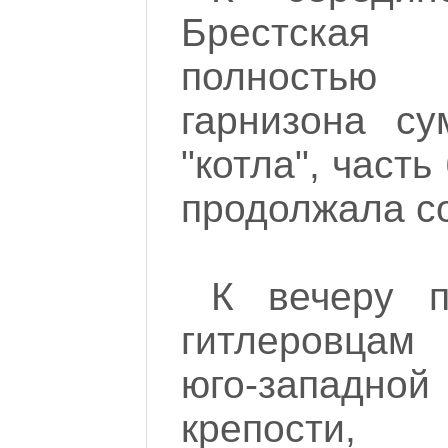
Брестская
полностью 
гарнизона су
"котла", част
продолжала с
К вечеру п
гитлеровцам
юго-западно
крепости,