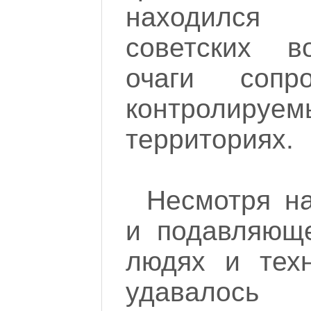
находился
советских в
очаги сопр
контролиру
территориях.
Несмотря н
и подавляюще
людях и тех
удавало