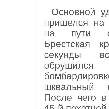
Основной у
пришелся на 
на пути ф
Брестская к
секунды в
обрушился
бомбардиро
шквальный о
После чего в
45-й пехотной