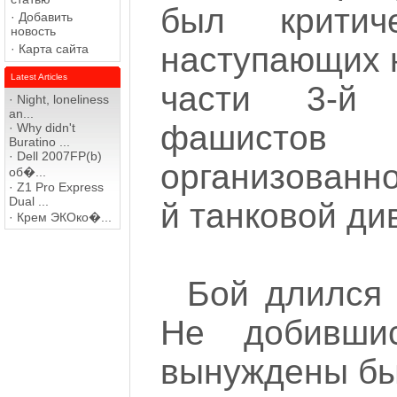
был критич
·
Добавить
новость
наступающих 
·
Карта сайта
Latest Articles
части 3-й 
·
Night, loneliness
an...
фашистов 
·
Why didn't
Buratino ...
·
Dell 2007FP(b)
организованн
об�...
·
Z1 Pro Express
Dual ...
й танковой ди
·
Крем ЭКОко�...
Бой длился 
Не добивши
вынуждены бы