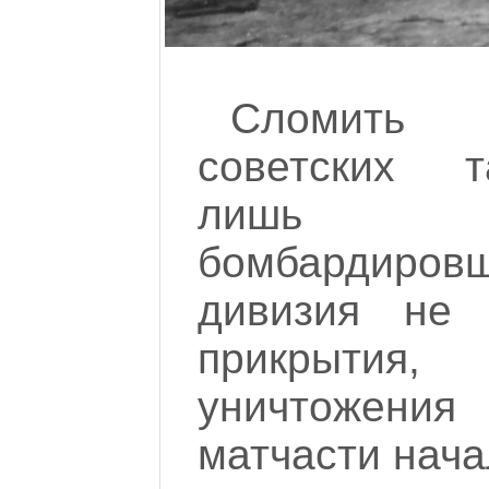
Сломить 
советских т
лишь п
бомбардировщ
дивизия не 
прикрытия
уничтожени
матчасти нача