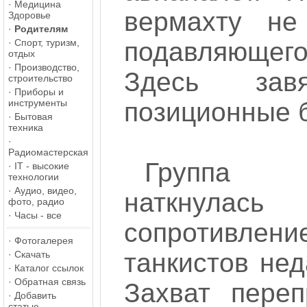
·
Медицина
вермахту не
Здоровье
·
Родителям
·
Спорт, туризм,
подавляюще
отдых
·
Производство,
Здесь завя
строительство
·
Приборы и
инструменты
позиционные 
·
Бытовая
техника
·
Радиомастерская
Группа 
·
IT - высокие
технологии
·
Аудио, видео,
наткнулась
фото, радио
·
Часы - все
сопротивл
·
Фотогалерея
танкистов нед
·
Скачать
·
Каталог ссылок
·
Обратная связь
Захват пере
·
Добавить
статью