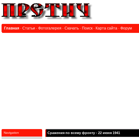
Главная
·
Статьи
·
Фотогалерея
·
Скачать
·
Поиск
·
Карта сайта
·
Форум
Navigation
Сражения по всему фронту - 22 июня 1941