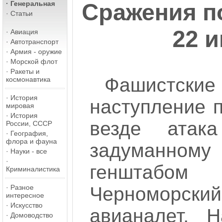
·
Генеральная
Сражения п
·
Статьи
22 
·
Авиация
·
Автотранспорт
·
Армия - оружие
·
Морской флот
·
Ракеты и
Фашистские
космонавтика
·
История
наступление 
мировая
·
История
везде атак
России, СССР
·
География,
флора и фауна
задуманно
·
Науки - все
·
генштаб
Криминалистика
·
Разное
Черноморс
интересное
·
Искусство
авианалет. 
·
Домоводство