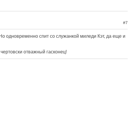
#7
о одновременно спит со служанкой миледи Кэт, да еще и
- чертовски отважный гасконец!