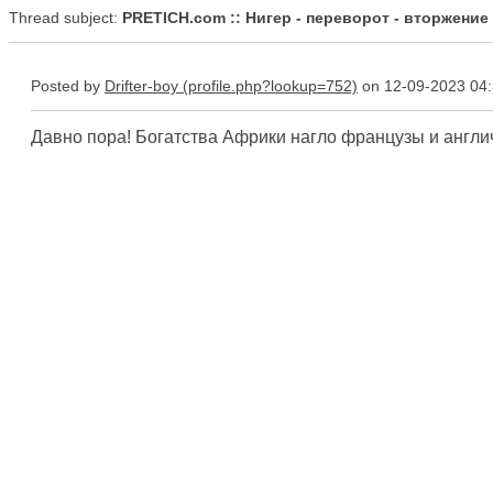
Thread subject:
PRETICH.com :: Нигер - переворот - вторжение
Posted by
Drifter-boy
on 12-09-2023 04
Давно пора! Богатства Африки нагло французы и англи