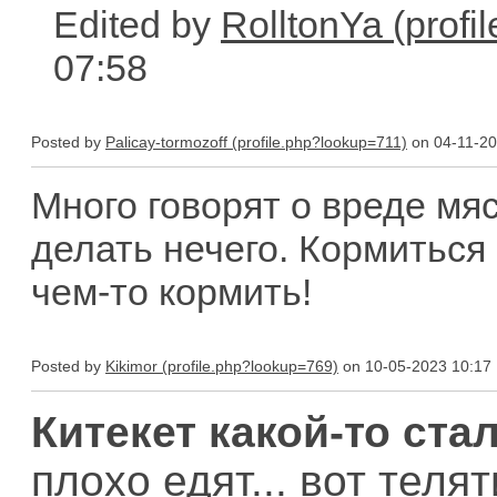
Edited by
RolltonYa
07:58
Posted by
Palicay-tormozoff
on 04-11-20
Много говорят о вреде мяс
делать нечего. Кормиться
чем-то кормить!
Posted by
Kikimor
on 10-05-2023 10:17
Китекет какой-то стал
плохо едят... вот телят