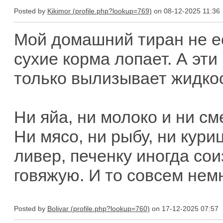
Posted by
Kikimor
on 08-12-2025 11:36
Мой домашний тиран не ес
сухие корма лопает. А эти 
только вылизывает жидкос
Ни яйа, ни молоко и ни см
Ни мясо, ни рыбу, ни куриц
ливер, печенку иногда сои
говяжую. И то совсем немн
Posted by
Bolivar
on 17-12-2025 07:57