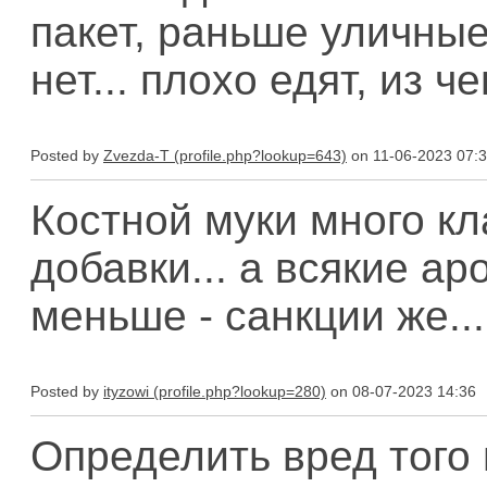
пакет, раньше уличные
нет... плохо едят, из ч
Posted by
Zvezda-T
on 11-06-2023 07:
Костной муки много кл
добавки... а всякие а
меньше - санкции же...
Posted by
ityzowi
on 08-07-2023 14:36
Определить вред того 