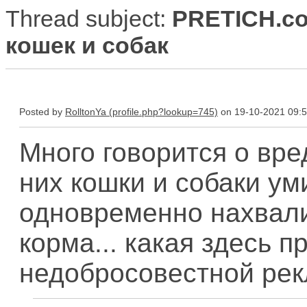
Thread subject:
PRETICH.co
кошек и собак
Posted by
RolltonYa
on 19-10-2021 09:
Много говорится о вре
них кошки и собаки ум
одновременно нахвали
корма... какая здесь п
недобросовестной ре