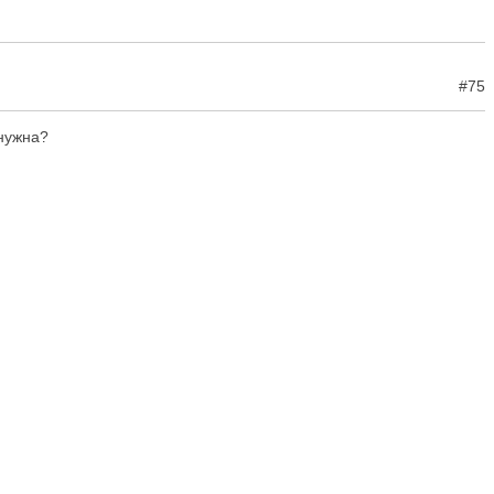
#75
 нужна?