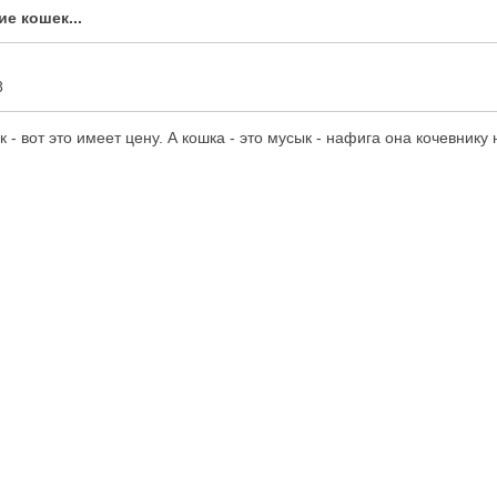
е кошек...
8
 - вот это имеет цену. А кошка - это мусык - нафига она кочевнику