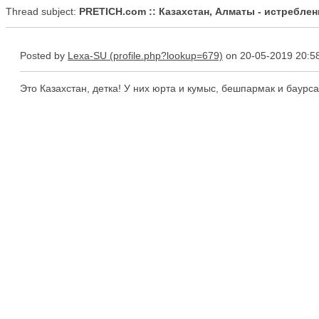
Thread subject:
PRETICH.com :: Казахстан, Алматы - истреблени
Posted by
Lexa-SU
on 20-05-2019 20:5
Это Казахстан, детка! У них юрта и кумыс, бешпармак и баурсак