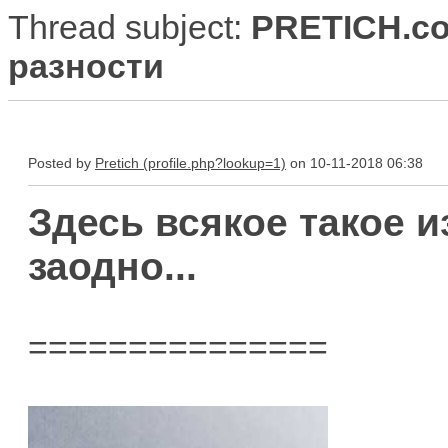
Thread subject:
PRETICH.co
разности
Posted by
Pretich
on 10-11-2018 06:38
Здесь всякое такое и
заодно...
===============