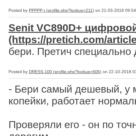
Posted by
PPPPP-i
on 21-03-2018 09:54
Senit VC890D+ цифрово
бери. Претич специально 
Posted by
DRESS-100
on 22-10-2018 0
- Бери самый дешевый, у м
копейки, работает нормал
Проверяли его - он по точ