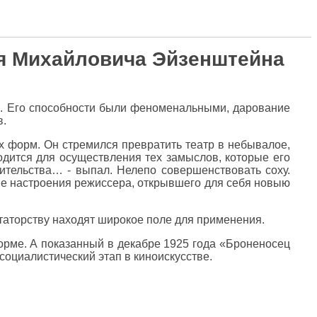
ея Михайловича Эйзенштейна
е. Его способности были феноменальными, дарование
в.
х форм. Он стремился превратить театр в небывалое,
годится для осуществления тех замыслов, которые его
оительства… - выпал. Нелепо совершенствовать соху.
ные настроения режиссера, открывшего для себя новыю
нтаторству находят широкое поле для применения.
орме. А показанный в декабре 1925 года «Броненосец
оциалистический этап в киноискусстве.