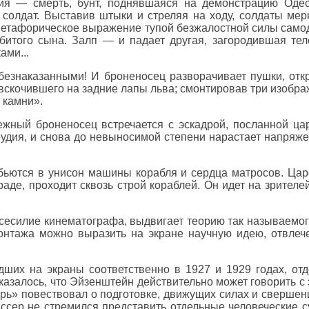
ия — смерть, бунт, поднявшаяся на демонстрацию Одес
солдат. Выставив штыки и стреляя на ходу, солдаты мер
 метафорическое выражение тупой безжалостной силы само
битого сына. Залп — и падает другая, загородившая тело
ами...
 безнаказанными! И броненосец разворачивает пушки, отк
скочившего на задние лапы льва; смонтировав три изображ
 камни».
ежный броненосец встречается с эскадрой, посланной 
орудия, и снова до невыносимой степени нарастает напр
 бьются в унисон машины корабля и сердца матросов. Цар
аде, проходит сквозь строй кораблей. Он идет на зрителе
сесилие кинематографа, выдвигает теорию так называемог
онтажа можно выразить на экране научную идею, отвлече
ших на экраны соответственно в 1927 и 1929 годах, от
казалось, что Эйзенштейн действительно может говорить с
рь» повествовал о подготовке, движущих силах и свершен
иссер не стремился представить отдельные человеческие 