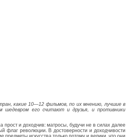
ан, какие 10—12 фильмов, по их мнению, лучшие в
м шедевром его считают и друзья, и противники
 прост и доходчив: матросы, будучи не в силах далее
ый флаг революции. В достоверности и доходчивости
е предметы искусства только потому и велики, что они