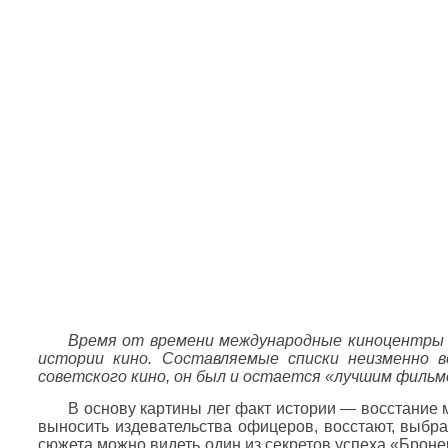
Время от времени международные киноцентры и
истории кино. Составляемые списки неизменно 
советского кино, он был и остается «лучшим фильмо
В основу картины лег факт истории — восстание 
выносить издевательства офицеров, восстают, выбр
сюжета можно видеть один из секретов успеха «Бронен