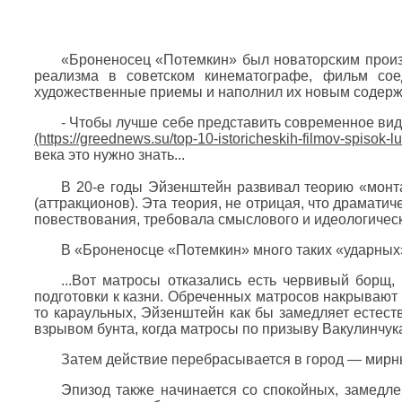
«Броненосец «Потемкин» был новаторским произ
реализма в советском кинематографе, фильм со
художественные приемы и наполнил их новым содержа
- Чтобы лучше себе представить современное виде
века это нужно знать...
В 20-е годы Эйзенштейн развивал теорию «монт
(аттракционов). Эта теория, не отрицая, что драмат
повествования, требовала смыслового и идеологичес
В «Броненосце «Потемкин» много таких «ударных
...Вот матросы отказались есть червивый борщ
подготовки к казни. Обреченных матросов накрывают 
то караульных, Эйзенштейн как бы замедляет естест
взрывом бунта, когда матросы по призыву Вакулинчук
Затем действие перебрасывается в город — мирн
Эпизод также начинается со спокойных, замедле