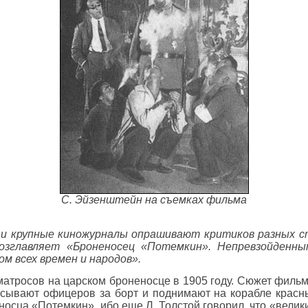
С. Эйзенштейн на съемках фильма
 крупные киножурналы опрашивают критиков разных стр
возглавляет «Броненосец «Потемкин». Непревзойденны
м всех времен и народов».
матросов на царском броненосце в 1905 году. Сюжет фильма
асывают офицеров за борт и поднимают на корабле красн
осца «Потемкин», ибо еще Л. Толстой говорил, что «велики