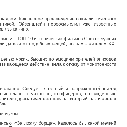
кадром. Как первое произведение социалистического
нтикой. Эйзенштейн переосмыслил уже известные
в языка кино.
чимым...
ТОП-10 исторических фильмов Список лучших
ыли далеки от подобных вещей, но нам - жителям ХХI
 цепью ярких, бьющих по эмоциям зрителей эпизодов
звивающееся действие, вела к отказу от монотонности
овольство. Следует тягостный и напряженный эпизод
ткие планы то матросов, то офицеров, то осужденных,
зрителя драматического накала, который разряжается
бль.
линчуком.
писью: «За ложку борща». Казалось бы, какой мелкий