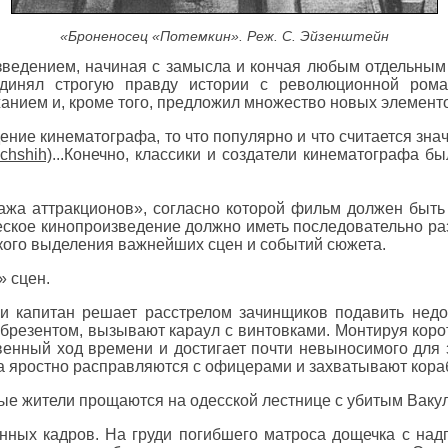
«Броненосец «Потемкин». Реж. С. Эйзенштейн
ведением, начиная с замысла и кончая любым отдельным 
единял строгую правду истории с революционной рома
нием и, кроме того, предложил множество новых элементо
ние кинематографа, то что популярно и что считается зна
...Конечно, классики и создатели кинематографа б
ажа аттракционов», согласно которой фильм должен быть
ическое кинопроизведение должно иметь последовательно ра
кого выделения важнейших сцен и событий сюжета.
» сцен.
, и капитан решает расстрелом зачинщиков подавить нед
брезентом, вызывают караул с винтовками. Монтируя коро
венный ход времени и достигает почти невыносимого для 
а яростно расправляются с офицерами и захватывают кора
ые жители прощаются на одесской лестнице с убитым Ваку
нных кадров. На груди погибшего матроса дощечка с над