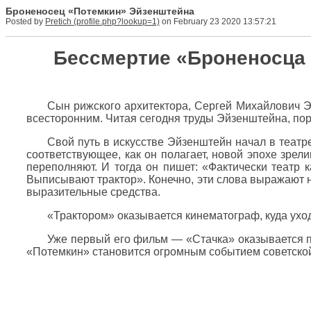
Броненосец «Потемкин» Эйзенштейна
Posted by
Pretich
on February 23 2020 13:57:21
Бессмертие «Броненосца 
Сын рижского архитектора, Сергей Михайлович 
всесторонним. Читая сегодня труды Эйзенштейна, пор
Свой путь в искусстве Эйзенштейн начал в театр
соответствующее, как он полагает, новой эпохе зрел
переполняют. И тогда он пишет: «Фактически театр 
Выписывают трактор». Конечно, эти слова выражают н
выразительные средства.
«Трактором» оказывается кинематограф, куда уход
Уже первый его фильм — «Стачка» оказывается п
«Потемкин» становится огромным событием советской