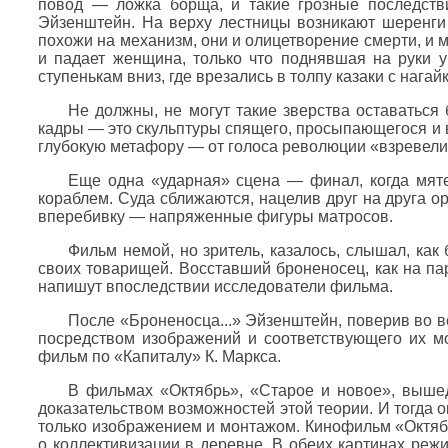
повод — ложка борща, и такие грозные последств
Эйзенштейн. На верху лестницы возникают шеренги 
похожи на механизм, они и олицетворение смерти, и
и падает женщина, только что поднявшая на руки у
ступенькам вниз, где врезались в толпу казаки с нагайк
Не должны, не могут такие зверства оставаться
кадры — это скульптуры спящего, просыпающегося и в
глубокую метафору — от голоса революции «взревели
Еще одна «ударная» сцена — финал, когда мят
кораблем. Суда сближаются, нацелив друг на друга 
вперебивку — напряженные фигуры матросов.
Фильм немой, но зритель, казалось, слышал, как
своих товарищей. Восставший броненосец, как на пар
напишут впоследствии исследователи фильма.
После «Броненосца...» Эйзенштейн, поверив во в
посредством изображений и соответствующего их м
фильм по «Капиталу» К. Маркса.
В фильмах «Октябрь», «Старое и новое», вышед
доказательством возможностей этой теории. И тогда о
только изображением и монтажом. Кинофильм «Октяб
о коллективизации в деревне. В обеих картинах реж