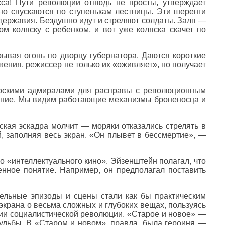
са! Пути революции отнюдь не просты, утверждает
но спускаются по ступенькам лестницы. Эти шеренги
державия. Бездушно идут и стреляют солдаты. Залп —
м коляску с ребенком, и вот уже коляска скачет по
рывая огонь по дворцу губернатора. Даются короткие
ения, режиссер не только их «оживляет», но получает
царскими адмиралами для расправы с революционным
яжение. Мы видим работающие механизмы броненосца и
ская эскадра молчит — моряки отказались стрелять в
й, заполняя весь экран. «Он плывет в бессмертие», —
о «интеллектуального кино». Эйзенштейн полагал, что
нное понятие. Например, он предполагал поставить
дельные эпизоды и сцены стали как бы практическим
 экрана о весьма сложных и глубоких вещах, пользуясь
ии социалистической революции. «Старое и новое» —
судьбы. В «Старом и новом», правда, была героиня —