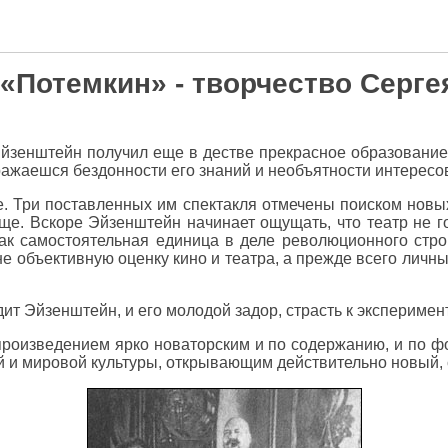
«Потемкин» - творчество Серг
Эйзенштейн получил еще в дестве прекрасное образовани
ажаешся бездонности его знаний и необъятности интересо
е. Три поставленных им спектакля отмечены поиском новы
ище. Вскоре Эйзенштейн начинает ощущать, что театр не 
как самостоятельная единица в деле революционного стр
е объективную оценку кино и театра, а прежде всего лич
ит Эйзенштейн, и его молодой задор, страсть к экспериме
роизведением ярко новаторским и по содержанию, и по ф
 и мировой культуры, открывающим действительно новый, с