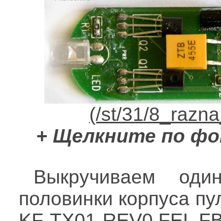
+ Щелкните по фо
Выкручиваем оди
половинки корпуса пу
KF-TX01-REV0 FEL FB