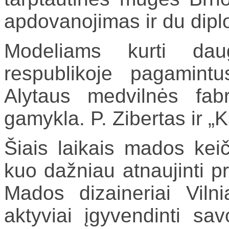
apdovanojimas ir du dipl
Modeliams kurti dau
respublikoje pagamintu
Alytaus medvilnės fab
gamykla. P. Zibertas ir „
Šiais laikais mados keiči
kuo dažniau atnaujinti 
Mados dizaineriai Vil
aktyviai įgyvendinti sa