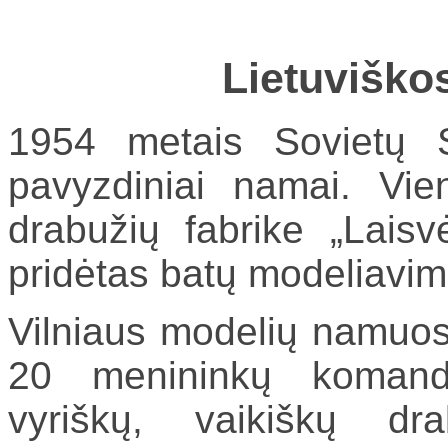
Lietuviško
1954 metais Sovietų S
pavyzdiniai namai. Vie
drabužių fabrike „Laisv
pridėtas batų modeliavim
Vilniaus modelių namuos
20 menininkų komanda
vyriškų, vaikiškų dra