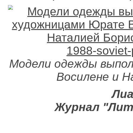
Модели одежды выпо
Восилене и Н
Лиа
Журнал "Литв