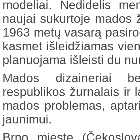
modeliai. Nedidelis men
naujai sukurtoje mados ž
1963 metų vasarą pasiro
kasmet išleidžiamas vie
planuojama išleisti du n
Mados dizaineriai be
respublikos žurnalais ir l
mados problemas, aptari
jaunimui.
Brno mieste (Čekoslovak