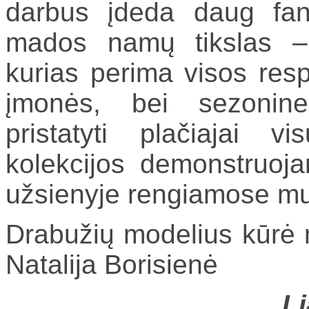
darbus įdeda daug fant
mados namų tikslas – 
kurias perima visos res
įmonės, bei sezonine
pristatyti plačiajai 
kolekcijos demonstruoja
užsienyje rengiamose mu
Drabužių modelius kūrė m
Natalija Borisienė
Li