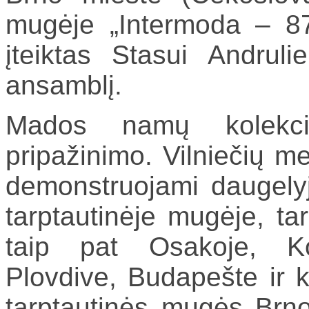
mugėje „Intermoda – 87
įteiktas Stasui Andruli
ansamblį.
Mados namų kolekci
pripažinimo. Vilniečių m
demonstruojami daugelyj
tarptautinėje mugėje, ta
taip pat Osakoje, Ko
Plovdive, Budapešte ir k
tarptautinės mugės Brn