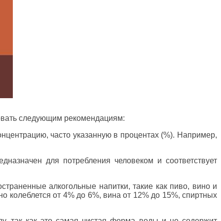
едовать следующим рекомендациям:
онцентрацию, часто указанную в процентах (%). Например,
редназначен для потребления человеком и соответствует
страненные алкогольные напитки, такие как пиво, вино и
но колеблется от 4% до 6%, вина от 12% до 15%, спиртных
у, так как это самая чистая форма воды и не содержит