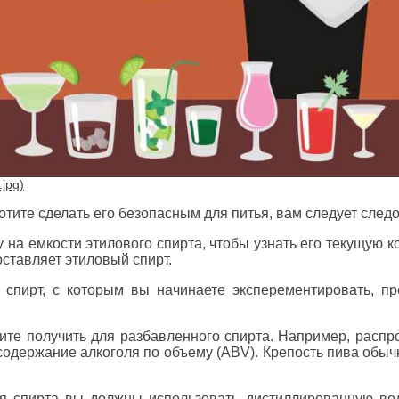
хотите сделать его безопасным для питья, вам следует сл
 на емкости этилового спирта, чтобы узнать его текущую к
оставляет этиловый спирт.
 спирт, с которым вы начинаете эксперементировать, п
ите получить для разбавленного спирта. Например, распро
одержание алкоголя по объему (ABV). Крепость пива обыч
ия спирта вы должны использовать дистиллированную вод