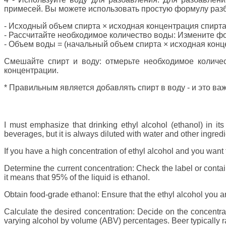
примесей. Вы можете использовать простую формулу раз
- Исходный объем спирта × исходная концентрация спирта
- Рассчитайте необходимое количество воды: Измените ф
- Объем воды = (начальный объем спирта × исходная конце
Смешайте спирт и воду: отмерьте необходимое количе
концентрации.
* Правильным является добавлять спирт в воду - и это ва
I must emphasize that drinking ethyl alcohol (ethanol) in i
beverages, but it is always diluted with water and other ingred
If you have a high concentration of ethyl alcohol and you want 
Determine the current concentration: Check the label or containe
it means that 95% of the liquid is ethanol.
Obtain food-grade ethanol: Ensure that the ethyl alcohol you ar
Calculate the desired concentration: Decide on the concentra
varying alcohol by volume (ABV) percentages. Beer typically