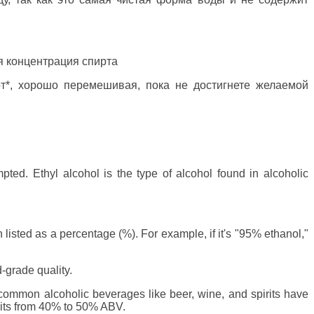
я концентрация спирта
т*, хорошо перемешивая, пока не достигнете желаемой
ted. Ethyl alcohol is the type of alcohol found in alcoholic
n listed as a percentage (%). For example, if it's "95% ethanol,"
-grade quality.
 common alcoholic beverages like beer, wine, and spirits have
rits from 40% to 50% ABV.