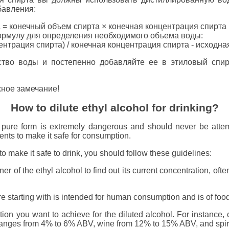
бавления:
 = конечный объем спирта × конечная концентрация спирта
ормулу для определения необходимого объема воды:
нтрация спирта) / конечная концентрация спирта - исходна
ство воды и постепенно добавляйте ее в этиловый спир
жное замечание!
How to dilute ethyl alcohol for drinking?
ts pure form is extremely dangerous and should never be attemp
ients to make it safe for consumption.
to make it safe to drink, you should follow these guidelines:
r of the ethyl alcohol to find out its current concentration, ofte
e starting with is intended for human consumption and is of food
tion you want to achieve for the diluted alcohol. For instance,
 ranges from 4% to 6% ABV, wine from 12% to 15% ABV, and spi